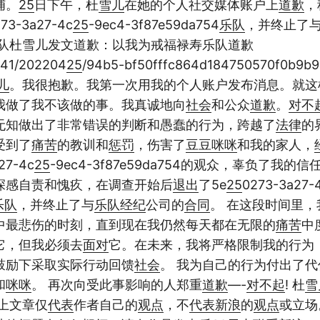
捕。
25
日下午，杜
雪儿
在她的个人社交媒体账户上
道歉
，
73-3a27-4c
25
-9ec4-3f87e59da754
乐队
，并终止了
乐队杜雪儿发文道歉：以我为戒福禄寿乐队道歉
41/202204
25
/94b5-bf50fffc864d184750570f0b9b
儿
。我很抱歉。我第一次用我的个人账户发布消息。就这
我做了我不该做的事。我真诚地向
社会
和公众
道歉
。
对不
无知做出了非常错误的判断和愚蠢的行为，跨越了
法律
的
受到了
痛苦
的教训和
惩罚
，伤害了
豆豆
咪咪
和我的家人，
27-4c
25
-9ec4-3f87e59da754的观众，辜负了我的信
深感自责和愧疚，在调查开始后
退出
了5e
25
0273-3a27-
乐队
，并终止了与
乐队
经纪
公司的
合同
。 在这段时间里
中最悲伤的时刻，直到现在我仍然每天都在无限的
痛苦
中
它，但我必须去
面对
它。在未来，我将严格限制我的行为
鼓励下采取实际行动回馈
社会
。 我为自己的行为付出了代
和
咪咪
。 再次向受此事影响的人郑重
道歉
—-
对不起
! 杜
雪
上文章仅
代表
作者自己的
观点
，不
代表
新浪
的
观点
或立场