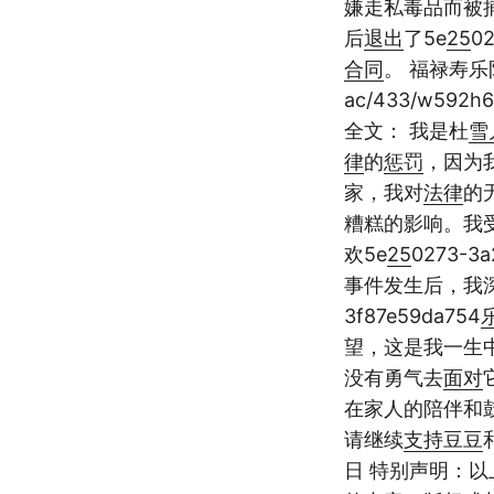
嫌走私毒品而被
后
退出
了5e
25
02
合同
。 福禄寿
ac/433/w592h6
全文： 我是杜
雪
律
的
惩罚
，因为
家，我对
法律
的
糟糕的影响。我
欢5e
25
0273-3a
事件发生后，我
3f87e59da754
望，这是我一生
没有勇气去
面对
在家人的陪伴和
请继续
支持
豆豆
日 特别声明：以