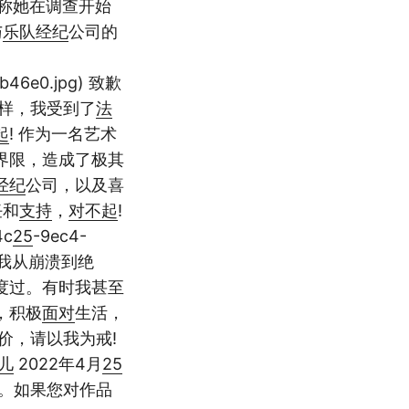
称她在调查开始
与
乐队
经纪
公司的
9b46e0.jpg) 致歉
样，我受到了
法
起
! 作为一名艺术
界限，造成了极其
经纪
公司，以及喜
任和
支持
，
对不起
!
4c
25
-9ec4-
，我从崩溃到绝
度过。有时我甚至
，积极
面对
生活，
价，请以我为戒!
儿
2022年4月
25
。如果您对作品