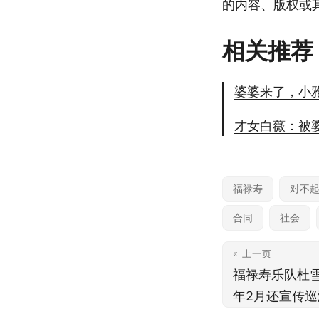
的内容、版权或
相关推荐
婆婆来了，小
才女白薇：被
福禄寿
对不
合同
社会
« 上一页
福禄寿乐队杜
年2月还宣传