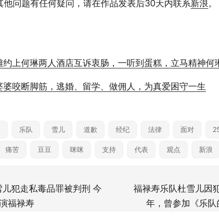
其他问题有任何疑问，请在作品发表后30天内联系
新浪
。
雅约上何琳两人酒店互诉衷肠，一听到蛋糕，立马精神何
婆婆咬断脚筋，逃婚、留学、做佣人，为真爱困守一生
起
乐队
雪儿
道歉
经纪
法律
面对
2
痛苦
豆豆
咪咪
支持
代表
观点
新浪
雪儿犯走私毒品罪被判刑 今
福禄寿乐队杜雪儿因犯
巡演福禄寿
年，曾参加《乐队