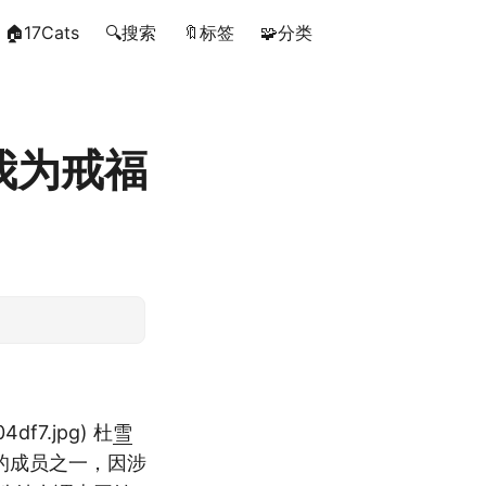
🏠17Cats
🔍搜索
🔖标签
🧩分类
我为戒福
4df7.jpg) 杜
雪
的成员之一，因涉