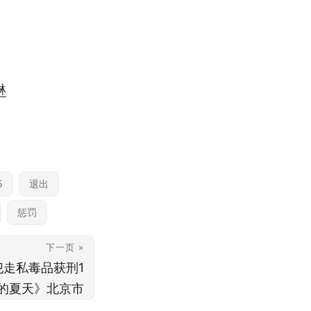
琳
5
退出
惩罚
下一页 »
走私毒品获刑1
的夏天》北京市