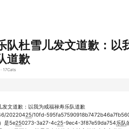
乐队杜雪儿发文道歉：以
队道歉
· 17Cats
儿发文道歉：以我为戒福禄寿乐队道歉
46/202204
25
/10fd-595fa57590918b7472b46a7fb560
）是5e
25
0273-3a27-4c
25
-9ec4-3f87e59da754
乐队