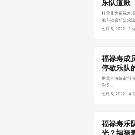
乐队道歉
杜雪儿为福禄寿乐
地向社会和公众道歉
七月 5, 2022
· 1 
福禄寿成
停歇乐队
据北京法院审判信息网报
5c5...
七月 5, 2022
· 4 
福禄寿乐
光？福禄