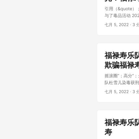
引用（&quote
与了毒品活动 2020
七月 5, 2022
· 3 
福禄寿乐
欺骗福禄
摇滚圈“；高分“
队杜雪儿染毒获刑
七月 5, 2022
· 3 
福禄寿乐
寿