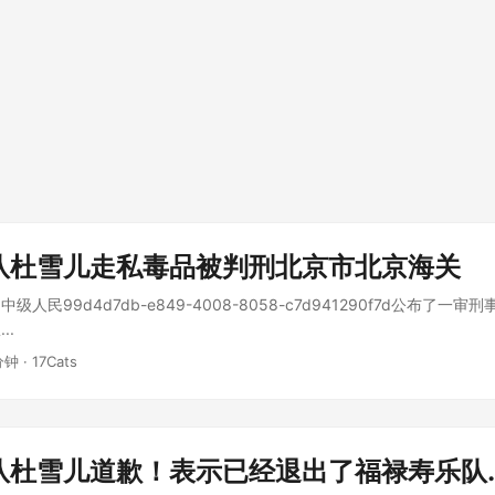
队杜雪儿走私毒品被判刑北京市北京海关
人民99d4d7db-e849-4008-8058-c7d941290f7d公布了一
..
分钟 · 17Cats
队杜雪儿道歉！表示已经退出了福禄寿乐队