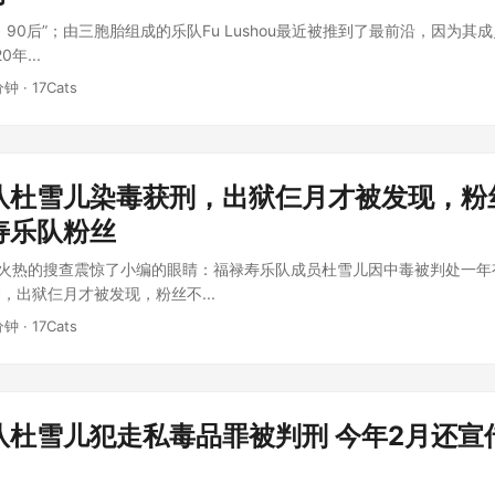
）；90后”；由三胞胎组成的乐队Fu Lushou最近被推到了最前沿，因为
年...
分钟 · 17Cats
队杜雪儿染毒获刑，出狱仨月才被发现，粉
寿乐队粉丝
；火热的搜查震惊了小编的眼睛：福禄寿乐队成员杜雪儿因中毒被判处一年
，出狱仨月才被发现，粉丝不...
分钟 · 17Cats
队杜雪儿犯走私毒品罪被判刑 今年2月还宣