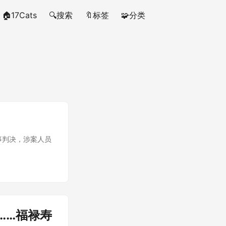
🏠17Cats
🔍搜索
🔖标签
🧩分类
审刑事判决，涉案人员
……福禄寿