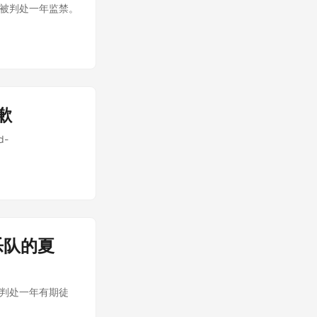
品被判处一年监禁。
歉
d-
乐队的夏
被判处一年有期徒