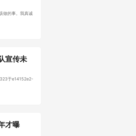
该做的事。我真诚
队宣传未
3于e14152e2-
年才曝