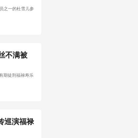
其成员之一的杜雪儿参
丝不满被
有期徒刑福禄寿乐
传巡演福禄