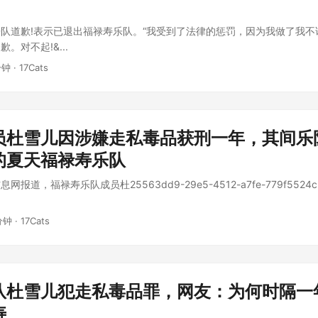
队道歉!表示已退出福禄寿乐队。“我受到了法律的惩罚，因为我做了我不
。对不起!&...
分钟 · 17Cats
员杜雪儿因涉嫌走私毒品获刑一年，其间乐
的夏天福禄寿乐队
道，福禄寿乐队成员杜25563dd9-29e5-4512-a7fe-779f5524c32
分钟 · 17Cats
队杜雪儿犯走私毒品罪，网友：为何时隔一
寿