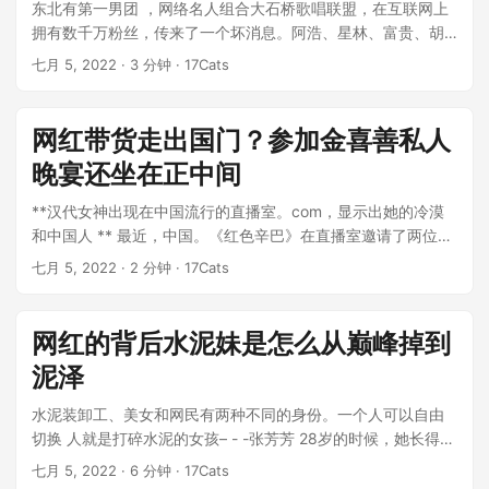
东北有第一男团 ，网络名人组合大石桥歌唱联盟，在互联网上
拥有数千万粉丝，传来了一个坏消息。阿浩、星林、富贵、胡
胖四大当家成员已经开始另设门户网...
七月 5, 2022
· 3 分钟 · 17Cats
网红带货走出国门？参加金喜善私人
晚宴还坐在正中间
**汉代女神出现在中国流行的直播室。com，显示出她的冷漠
和中国人 ** 最近，中国。《红色辛巴》在直播室邀请了两位童
年时代的韩国女神李朵海和韩彩...
七月 5, 2022
· 2 分钟 · 17Cats
网红的背后水泥妹是怎么从巅峰掉到
泥泽
水泥装卸工、美女和网民有两种不同的身份。一个人可以自由
切换 人就是打碎水泥的女孩– - -张芳芳 28岁的时候，她长得很
漂亮，身体也很好...
七月 5, 2022
· 6 分钟 · 17Cats