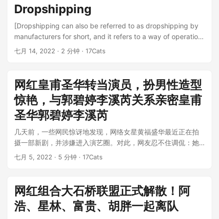
for her,personalized gifts for him,personalized gifts for
Dropshipping
kids etc....
[Dropshipping can also be referred to as dropshipping by
manufacturers for short, and it refers to a way of operation
and sales in which dropshipping enterprises recruit direct
七月 14, 2022
· 2 分钟 · 17Cats
sellers to sell directly to final consumers. The World
Association for dropshippingdefines the concept of
[dropshipping in this way: dropshippingrefers to the direct
网红皇甫圣华转当演员，扮男性造型
introduction of products and services to consumers by
惊艳，与郭碧婷李溪芮关系亲密皇甫
independent marketers in a face-to-face manner through
explanations and demonstrations in places other than fixed
圣华郭碧婷李溪芮
retail stores (such as personal residences, workplaces or
几天前，一些网民惊讶地发现，网络女星黄福盛华最近正在拍
other places)....
摄一部新剧，并涉嫌进入演艺圈。对此，网友忍不住调侃：她
拍得这么好。。。她演得好吗网红皇...
七月 5, 2022
· 5 分钟 · 17Cats
网红组合大石桥联盟正式解散！阿
浩、星林、富贵、胡胖一起离队