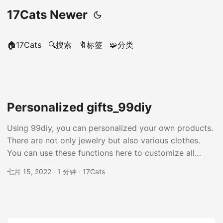
17Cats Newer
🏠17Cats
🔍搜索
🔖标签
🧩分类
Personalized gifts_99diy
Using 99diy, you can personalized your own products.
There are not only jewelry but also various clothes.
You can use these functions here to customize all
kinds of things you want, and you can also use these
七月 15, 2022
· 1 分钟 · 17Cats
to build your own brand. At the same time, 99diy also
provides a solution for [personalized gifts scenarios,
such as [personalized gifts for mom,[personalized gifts
for dad,personalized gifts for family,personalized gifts