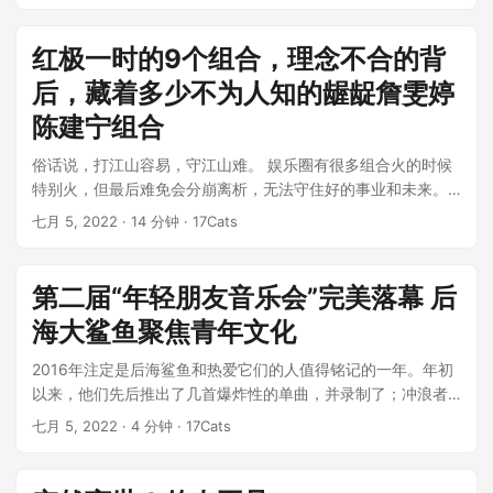
红极一时的9个组合，理念不合的背
后，藏着多少不为人知的龌龊詹雯婷
陈建宁组合
俗话说，打江山容易，守江山难。 娱乐圈有很多组合火的时候
特别火，但最后难免会分崩离析，无法守住好的事业和未来。
至于拆伙的原因，不要问，问是思想...
七月 5, 2022
· 14 分钟 · 17Cats
第二届“年轻朋友音乐会”完美落幕 后
海大鲨鱼聚焦青年文化
2016年注定是后海鲨鱼和热爱它们的人值得铭记的一年。年初
以来，他们先后推出了几首爆炸性的单曲，并录制了；冲浪者
冒险”；新专辑《放荡不羁》和...
七月 5, 2022
· 4 分钟 · 17Cats