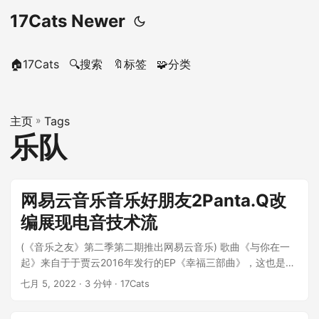
17Cats Newer
🏠17Cats
🔍搜索
🔖标签
🧩分类
主页
»
Tags
乐队
网易云音乐音乐好朋友2Panta.Q改
编展现电音技术流
(《音乐之友》第二季第二期推出网易云音乐) 歌曲《与你在一
起》来自于于贾云2016年发行的EP《幸福三部曲》，这也是他
的r&；B情歌的...
七月 5, 2022
· 3 分钟 · 17Cats