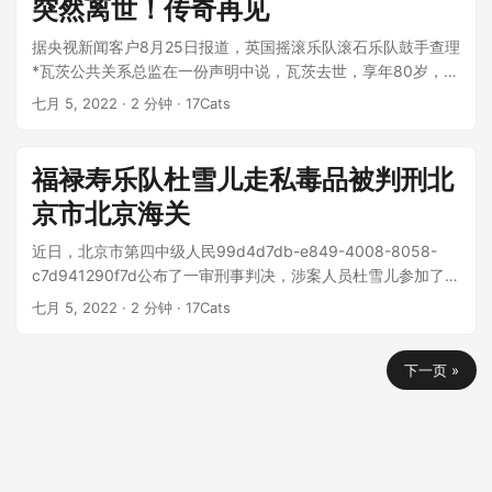
突然离世！传奇再见
据央视新闻客户8月25日报道，英国摇滚乐队滚石乐队鼓手查理
*瓦茨公共关系总监在一份声明中说，瓦茨去世，享年80岁，
**瓦茨于24日早些时候在...
七月 5, 2022
· 2 分钟 · 17Cats
福禄寿乐队杜雪儿走私毒品被判刑北
京市北京海关
近日，北京市第四中级人民99d4d7db-e849-4008-8058-
c7d941290f7d公布了一审刑事判决，涉案人员杜雪儿参加了乐
队...
七月 5, 2022
· 2 分钟 · 17Cats
下一页 »