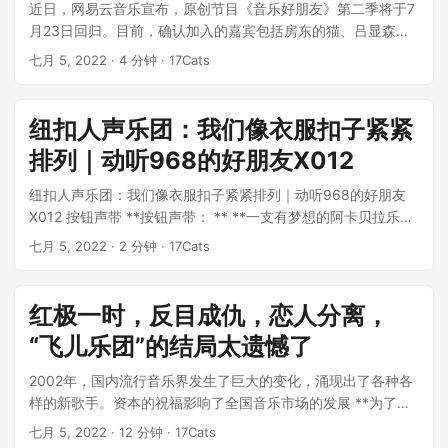
近日，网易云音乐宣布，原创节目《音乐好朋友》第二季将于7
月23日回归。目前，确认加入的嘉宾包括房东的猫、吕显森乐
队、唐迎风、傅毅、余家云和潘...
七月 5, 2022
· 4 分钟 · 17Cats
纽扣人声乐团：我们像衣服扣子紧紧
排列｜动听968的好朋友X012
纽扣人声乐团：我们像衣服扣子紧紧排列｜动听968的好朋友
X012 按钮声带 **按钮声带： ** **一支有梦想的阿卡贝拉乐
队，六位个性鲜明、风格各异...
七月 5, 2022
· 2 分钟 · 17Cats
红极一时，反目成仇，恋人分离，
“飞儿乐团”的结局太遗憾了
2002年，国内流行音乐界发生了巨大的变化，涌现出了各种各
样的新歌手。资本的祝福影响了全国音乐市场的发展 **为了兴
趣，许多音乐家不顾原则底线...
七月 5, 2022
· 12 分钟 · 17Cats