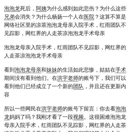
泡泡龙
死后，
阿姨
为什么感到如此悲伤？为什么这些
兄弟
会消失？为什么杨扬一个人在
医院
？这算不算是
网络社区里的凉茶泡泡龙母亲入院手术，红雨团队不
见踪影，网红界的人走茶凉泡泡龙手术母亲
泡泡龙母亲入院手术，红雨团队不见踪影，网红界的
人走茶凉泡泡龙手术母亲
看到
泡泡龙
母亲
和
妹妹
的生活如此悲惨，姑姑在
手术
期间没有看到他们。在
洪宇
老师
的账号下，我们可以
看到他们已经成立了一个新的
团队
，并且还在更新内
容
所以一些网民在
洪宇
老师
的账号下留言：你去看
泡泡
龙
妈妈了吗？我刚才看了一段
视频
。这很困难泡泡龙
母亲入院手术，红雨团队不见踪影，网红界的人走茶