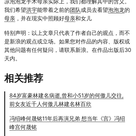
凉泡泡龙手术母亲实际上，我们都理解其中的含义。
我们希望
洪宇
能带着之前的
团队
成员去看望
泡泡龙
的
母亲
，并在现实中照顾好
母亲
和女儿
特别声明：以上文章只代表了作者自己的观点，而不
是新浪的观点或立场。如果您对作品的内容、版权或
其他问题有任何疑问，请联系新浪。在作品出版后30
天内。
相关推荐
84岁富豪林建名病逝,曾和小51岁的何傲儿交往,
前女友近千人何傲儿林建名林百欣
冯绍峰何晟铭11年后再演兄弟 想当年《宫》冯绍
峰宫何晟铭