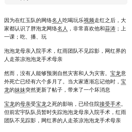
因为在红玉队的网络
名人
吃喝玩乐
视频
走红之后，大
家都认识了胖泡龙网络
名人
，非常喜欢他和
蒜涛
；上
一课；吃、播、玩
泡泡龙母亲入院手术，红雨团队不见踪影，网红界的
人走茶凉泡泡龙手术母亲
然而，没有人能够预测自然灾害和人为灾害。
宝龙
意
外死亡已经有六个多月了。当大家逐渐忘记他时，
宝
龙
的
妹妹
突然更新了帖子，带来了一个坏消息
宝龙
的
母亲
受
宝龙
之死的影响，已经住院
接受
手术
。
但前宏宇队队员暂时失踪泡泡龙母亲入院手术，红雨
团队不见踪影，网红界的人走茶凉泡泡龙手术母亲