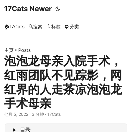
17Cats Newer
🏠17Cats
🔍搜索
🔖标签
🧩分类
主页
»
Posts
泡泡龙母亲入院手术，
红雨团队不见踪影，网
红界的人走茶凉泡泡龙
手术母亲
七月 5, 2022
· 3 分钟 · 17Cats
目录