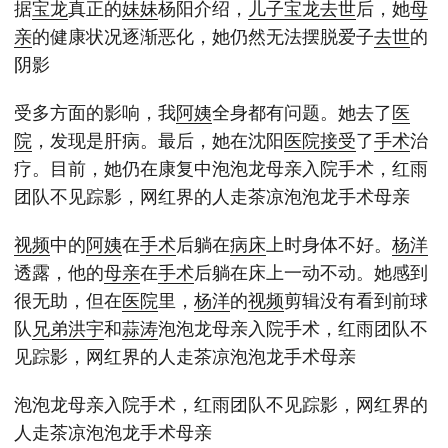
据
宝龙
真正的
妹妹
杨阳介绍，
儿子
宝龙
去世
后，她
母
亲
的健康状况逐渐恶化，她仍然无法摆脱爱子
去世
的
阴影
受多方面的影响，我
阿姨
全身都有问题。她去了
医
院
，发现是肝病。最后，她在沈阳
医院
接受
了
手术
治
疗。目前，她仍在康复中泡泡龙母亲入院手术，红雨
团队不见踪影，网红界的人走茶凉泡泡龙手术母亲
视频
中的
阿姨
在
手术
后躺在
病床
上时身体不好。
杨洋
透露，他的
母亲
在
手术
后躺在床上一动不动。她感到
很无助，但在
医院
里，
杨洋
的
视频
剪辑没有看到前球
队
兄弟
洪宇
和
蒜涛
泡泡龙母亲入院手术，红雨团队不
见踪影，网红界的人走茶凉泡泡龙手术母亲
泡泡龙母亲入院手术，红雨团队不见踪影，网红界的
人走茶凉泡泡龙手术母亲