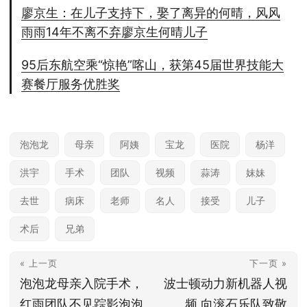
廖京生：在儿子支持下，娶了离异的何晴，风风
雨雨14年不离不弃廖京生何晴儿子
95后东航空乘“惊艳”喀山，获第45届世界技能大
赛餐厅服务优胜奖
泡泡龙
母亲
阿姨
宝龙
医院
杨洋
洪宇
手术
团队
视频
蒜涛
妹妹
去世
病床
老师
名人
接受
儿子
术后
兄弟
« 上一页
下一页 »
泡泡龙母亲入院手术，
波士顿动力新机器人视
红雨团队不见踪影泡泡
频 向滚石乐队致敬