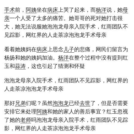
手术
前，
阿姨
坐在
病床
上哭了起来，而
杨洋
说，她
母
亲
一个人受了太多的痛苦。她哥哥的死对她打击很
大，她无法说服她泡泡龙母亲入院手术，红雨团队不
见踪影，网红界的人走茶凉泡泡龙手术母亲
看着她姨妈在
病床
上思念
儿子
的悲痛，网民们留言为
杨扬和她的姨妈加油。
杨洋
在整个过程中没有提到红
玉和
蒜涛
，这也引起了猜测和怀疑
泡泡龙母亲入院手术，红雨团队不见踪影，网红界的
人走茶凉泡泡龙手术母亲
那好
兄弟
们呢？虽然
泡泡龙
已经
去世
了，但是否需要
安排它来处理
阿姨
和她的家人的善后事宜？红玉忽视
了她的
老师
吗泡泡龙母亲入院手术，红雨团队不见踪
影，网红界的人走茶凉泡泡龙手术母亲