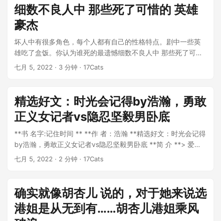
细数不良人中 那些死了可惜的 英雄
豪杰
坏人中有很多角色，每个人都有自己的性格特点。剧中一些英
雄吃了盒饭。你认为谁死的最遗憾细数不良人中 那些死了可惜
的 英雄豪杰 杨叔叔𞓜 杨叔叔出现在该...
七月 5, 2022
· 3 分钟 · 17Cats
精选好文：时光会记得by浩瀚，勇敢
正义女记者vs隐忍坚毅男卧底
**书 名字:记住时间 ** **作 者：浩瀚 **精选好文：时光会记得
by浩瀚，勇敢正义女记者vs隐忍坚毅男卧底 **简 介 **> 爱是
不合理的，爱就是爱，不管...
七月 5, 2022
· 2 分钟 · 17Cats
确实就像胡杏儿 说的，对于她来说选
港姐是从无到有……胡杏儿港姐乘风