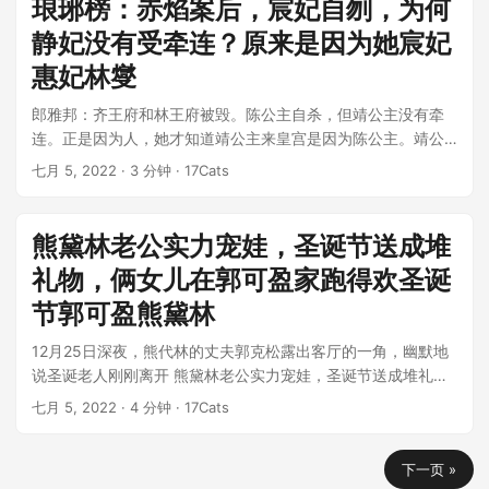
琅琊榜：赤焰案后，宸妃自刎，为何
静妃没有受牵连？原来是因为她宸妃
惠妃林燮
郎雅邦：齐王府和林王府被毁。陈公主自杀，但靖公主没有牵
连。正是因为人，她才知道靖公主来皇宫是因为陈公主。靖公
主被林邪救出后，就住在林邪的府邸...
七月 5, 2022
· 3 分钟 · 17Cats
熊黛林老公实力宠娃，圣诞节送成堆
礼物，俩女儿在郭可盈家跑得欢圣诞
节郭可盈熊黛林
12月25日深夜，熊代林的丈夫郭克松露出客厅的一角，幽默地
说圣诞老人刚刚离开 熊黛林老公实力宠娃，圣诞节送成堆礼
物，俩女儿在郭可盈家跑得欢圣诞...
七月 5, 2022
· 4 分钟 · 17Cats
下一页 »