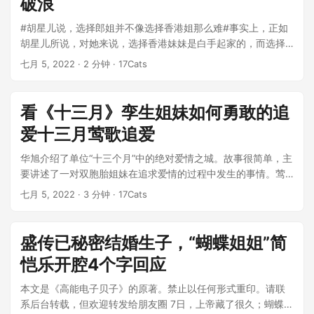
破浪
#胡星儿说，选择郎姐并不像选择香港姐那么难#事实上，正如
胡星儿所说，对她来说，选择香港妹妹是白手起家的，而选择
郎姐则是锦上添花。经过这么多年...
七月 5, 2022
· 2 分钟 · 17Cats
看《十三月》孪生姐妹如何勇敢的追
爱十三月莺歌追爱
华旭介绍了单位“十三个月”中的绝对爱情之城。故事很简单，主
要讲述了一对双胞胎姐妹在追求爱情的过程中发生的事情。莺
歌姐姐是荣勋家最快的刀。她害...
七月 5, 2022
· 3 分钟 · 17Cats
盛传已秘密结婚生子，“蝴蝶姐姐”简
恺乐开腔4个字回应
本文是《高能电子贝子》的原著。禁止以任何形式重印。请联
系后台转载，但欢迎转发给朋友圈 7日，上帝藏了很久；蝴蝶妹