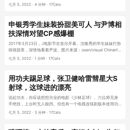
妹“；《建凯乐》突然被港台媒体...
七月 5, 2022
· 4 分钟 · 17Cats
申银秀学生妹装扮甜美可人 与尹博相
扶深情对望CP感爆棚
2017年3月23日，J电影节在首尔开幕。沈银秀的学生妹妹打扮
得很甜美，深情地看着尹波。图片来源：osen/visual China𞓜!
。co...
七月 5, 2022
· 1 分钟 · 17Cats
用功夫踢足球，张卫健哈雷彗星大S
射球，这球进的漂亮
说起功夫，你应该想想兴业的电影《少林足球》。六位师兄身
手绝技，上台时无人能挡。但也有一个电视连续剧版本使用功
夫踢足球。你还记得功夫足球吗？这...
七月 5, 2022
· 3 分钟 · 17Cats