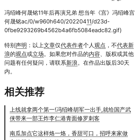
冯绍峰何晟铭11年后再演兄弟 想当年《宫》冯绍峰宫
何晟铭ac/0/w960h640/202204
11
/d23d-
0fbe9293269b4562b4a6fb5084eadc82.gif)
特别
声明
：以上
文章
仅
代表
作者
个人
观点
，不
代表
新
浪
的
观点
或
立场
。如果您对作品的
内容
、版权或其他
问题有任何疑问，请联系
新浪
。在作品出版后30天
内。
相关推荐
上线就拿两个第一!冯绍峰胡军一出手,就给国产武
侠带来一部王炸李仁港青面修罗刺客
南瓜加点它这样烙一烙，香甜可口，招呼来家做