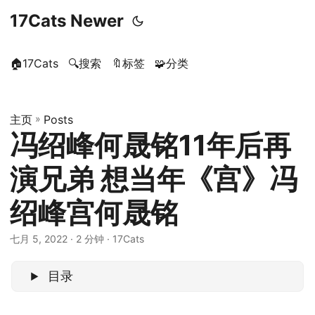
17Cats Newer
🏠17Cats
🔍搜索
🔖标签
🧩分类
主页
»
Posts
冯绍峰何晟铭11年后再
演兄弟 想当年《宫》冯
绍峰宫何晟铭
七月 5, 2022
· 2 分钟 · 17Cats
目录