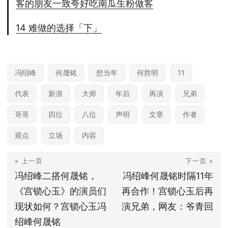
客的朋友一致夸好吃南瓜生粉做客
14 难做的选择「下」
冯绍峰
何晟铭
想当年
何胜明
11
代表
新浪
大师
年后
再演
兄弟
哥哥
四位
八位
声明
文章
作者
观点
立场
内容
« 上一页
下一页 »
冯绍峰二搭何晟铭，
冯绍峰何晟铭时隔11年
《宫锁心玉》的演员们
再合作！宫锁心玉后再
现状如何？宫锁心玉冯
演兄弟，网友：爷青回
绍峰何晟铭