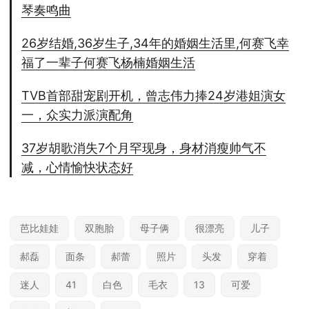
琴奏鸣曲
26岁结婚,36岁生子,34年的婚姻生活里,何赛飞幸
福了一辈子何赛飞杨楠婚姻生活
TVB首部甜宠剧开机，曾志伟力捧24岁港姐演女
一，众实力派演配角
37岁胡歌消失7个月罕现身，身材消瘦帅气不
减，心情愉快状态好
芭比娃娃
双胞胎
母子俩
很漂亮
儿子
郝磊
面条
郝蕾
照片
头发
穿着
迷人
41
白色
毛衣
13
可爱