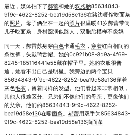
最近，媒体拍下了
郝蕾
和她的
双胞胎
85634843-
9f9c-4622-8252-bea19d58e
13
6在路边餐馆吃
面条
的
照片
。母子俩坐在一起的
照片
很温暖41岁郝蕾带俩
儿子吃面条，身材圆润似路人，双胞胎模样不像妈
同一天，郝雷苏身穿
白色
卡通
毛衣
，
穿着
红白相间的
条纹裤，头戴鸭舌帽。她的0c921b08-8d9a-4f69-
8245-1851164
41
e55藏在帽子里。她的衣服很普
通，她看不出自己是明星。我旁边的两个宝贝
85634843-9f9c-4622-8252-bea19d58e
13
6
穿着
灰色
毛衣
，留着同样的发型。他们看起来非常相似，
其他人很难区分。兄弟们不像他们的母亲，更像他们
的父亲。他们的85634843-9f9c-4622-8252-
bea19d58e
13
6在嚼
面条
。
郝蕾
用双手为85634843-
9f9c-4622-8252-bea19d58e
13
6摘
面条