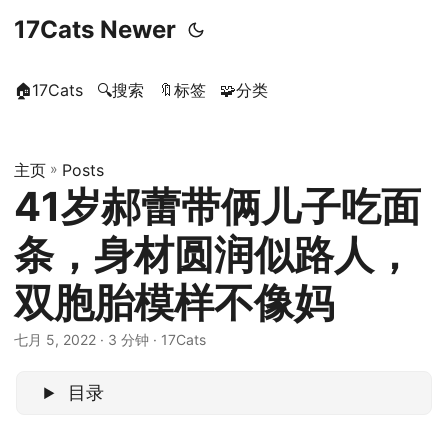
17Cats Newer
🏠17Cats
🔍搜索
🔖标签
🧩分类
主页
»
Posts
41岁郝蕾带俩儿子吃面
条，身材圆润似路人，
双胞胎模样不像妈
七月 5, 2022
· 3 分钟 · 17Cats
目录