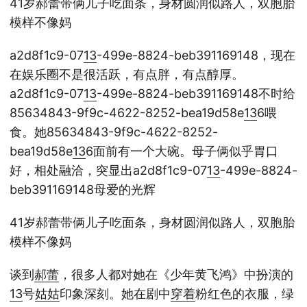
41岁郝蕾带俩儿子吃面条，身材圆润似路人，双胞胎
模样不像妈
a2d8f1c9-07
13
-499e-8824-beb391169148，现在
在娱乐圈不是很活跃，有点胖，有点醇厚。
a2d8f1c9-07
13
-499e-8824-beb391169148不时给
85634843-9f9c-4622-8252-bea19d58e
13
6喂
食。她85634843-9f9c-4622-8252-
bea19d58e
13
6面前有一个大碗。母子俩似乎胃口
好，相处融洽，突显出a2d8f1c9-07
13
-499e-8824-
beb391169148母爱的光辉
41岁郝蕾带俩儿子吃面条，身材圆润似路人，双胞胎
模样不像妈
谈到
郝蕾
，很多人都对她在《少年黄飞鸿》中扮演的
13
号
姑姑
印象深刻。她在剧中
穿着
粉红色的衣服，绿