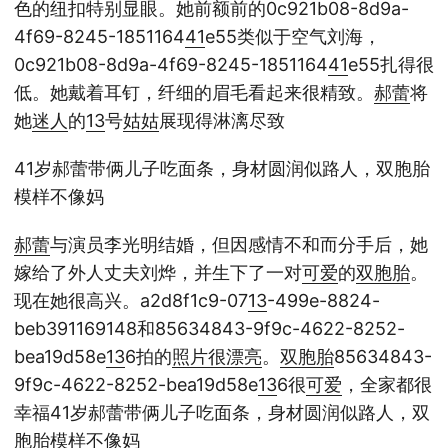
色的纽扣特别显眼。她前额前的0c921b08-8d9a-
4f69-8245-1851164
41
e55类似于空气刘海，
0c921b08-8d9a-4f69-8245-1851164
41
e55扎得很
低。她戴着耳钉，纤细的眉毛看起来很精致。
郝蕾
将
她
迷人
的
13
号
姑姑
展现得淋漓尽致
41岁郝蕾带俩儿子吃面条，身材圆润似路人，双胞胎
模样不像妈
郝蕾
与演员李光明结婚，但因感情不和而分手后，她
嫁给了外人丈夫刘烨，并生下了一对
可爱
的
双胞胎
。
现在她很高兴。a2d8f1c9-07
13
-499e-8824-
beb391169148和85634843-9f9c-4622-8252-
bea19d58e
13
6拍的
照片
很漂亮
。
双胞胎
85634843-
9f9c-4622-8252-bea19d58e
13
6很
可爱
，全家都很
幸福41岁郝蕾带俩儿子吃面条，身材圆润似路人，双
胞胎模样不像妈