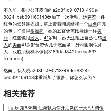
不久前，很少公开露面的a2d8f1c9-07
13
-499e-
8824-beb391169148参加了一次活动。她
穿着
一件
红色的低领连衣裙，肩上带着蝴蝶结和一个
白色
闪亮
的包，打扮得
很漂亮
。她的五官像芭比娃娃一样
美
丽
，红唇也很
迷人
。
41
岁时，她无法阻止自己性感
迷
人
的
美丽
41岁郝蕾带俩儿子吃面条，身材圆润似路
人，双胞胎模样不像妈3189dad842fceeaa63?
from=pc)
然而，有人说a2d8f1c9-07
13
-499e-8824-
beb391169148体重增加了很多。你怎么认为？
相关推荐
i 音乐 第636期 让海顿为你开启新的一天E大调钢