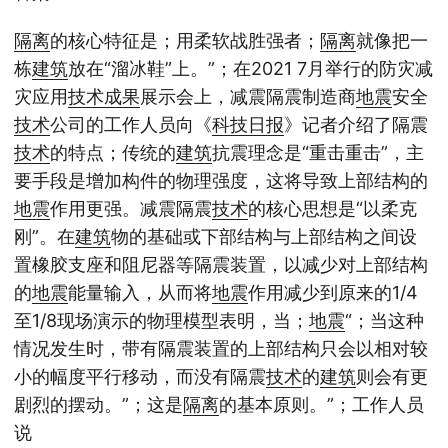
隔离
的核心特征是；用柔软战胜强者；
隔离
就像把一
栋
建筑
放在“溜冰鞋”上。”；在2021 7月举行的防灾减
灾应用
技术
成果
展示会上，减震隔震制造商
地震
安全
技术
公司的工作人员向《
科技日报
》记者介绍了隔震
技术
的特点；传统的
建筑
抗震理念是“重击重击”，主
要手段是增加构件的物理强度，这将导致上部结构的
地震
作用更强。减震隔震
技术
的核心思想是“以柔克
刚”。在
建筑
物的基础或下部结构与上部结构之间设
置橡胶支座和阻尼器等隔震装置，以减少对上部结构
的
地震
能量输入，从而将
地震
作用减少到原来的1/4
至1/8现场演示的物理模型表明，当；
地震
“；当这种
情况发生时，带有隔震装置的上部结构只会以相对较
小的幅度平行移动，而没有隔震
技术
的
建筑
则会有更
剧烈的摆动。”；这是
隔离
的基本原则。”；工作人员
说