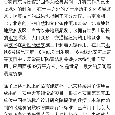
心将南京博物馆加固作为经典案例，并将其作为已出
版系列的封面。 在千里之外的另一座历史文化名城北
京，隔震
技术
的
成果
也得到了充分发挥。与南京相
比，北京的一些自然和文化条件更加复杂：北京地处
地震
多发区，自古以来
地震
频发；它拥有世界上最长
的
地铁
系统；人口众多，交通枢纽集约用地紧张。隔
震
技术
在
高性能
建筑
施工中起着关键作用。在北京
地
铁
6号线昆玉府、8号线公园乐府、16号线北安河上盖
等
项目
中，复杂高层隔震结构关键
技术
得到推广应
用，应用面积89万平方米。它是世界上最大的层间隔
震
建筑
群
除了上述
地铁
上的隔震
建筑
外，北京还采用了该
项目
成果
的一项重大基础设施
项目
。根据本
项目
第五完工
单位
中国
建筑
标准
设计
研究院
提供的数据，本
单位
编
制的《
建筑
隔震软管国家行业标准》已应用于北京大
兴机场
高性能
隔震装置。大兴机场位于北京中轴线南