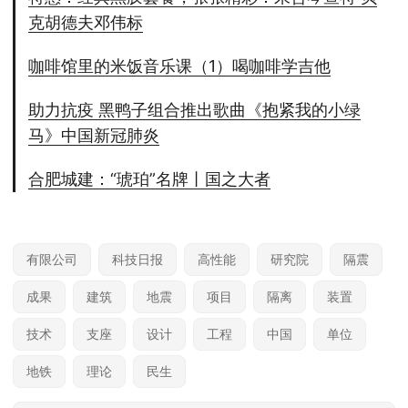
克胡德夫邓伟标
咖啡馆里的米饭音乐课（1）喝咖啡学吉他
助力抗疫 黑鸭子组合推出歌曲《抱紧我的小绿
马》中国新冠肺炎
合肥城建：“琥珀”名牌丨国之大者
有限公司
科技日报
高性能
研究院
隔震
成果
建筑
地震
项目
隔离
装置
技术
支座
设计
工程
中国
单位
地铁
理论
民生