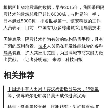
根据四川省
地震
局的数据，早在2015年，我国采用隔
震
技术
的
建筑
总数已超过6000栋，占世界的一半，
日本超过5000栋，排名世界第一。镇安科技的工作
人员表示，目前，
中国
有1万多栋
建筑
采用隔震
技术
国通表示，隔震
技术
作为有效的结构防震手段，具有
广阔的应用前景。
技术
人员仍在开发性能优异的各种
隔离
装置，扩大其应用范围，为提高城市防灾能力做
出贡献。（记者孙明远） 来源：
科技日报
相关推荐
中国选手有人出局！宾汉姆击败吕昊天，16强坐
等丁俊晖威尔逊胜者吕昊天威尔逊宾汉姆
特惠：经典黑胶套餐，张张精彩：朱哲琴查特·贝