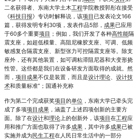
二名获得者、东南大学土木
工程
学院教授郭彤在接受
《
科技日报
》专访时解释说，该
项目
已发表论文166
篇，获得发明专利30项，发表作品5部，
成果
已应用
于60多个重要
项目
；例如，我们开发了各种
高性能
隔
震支座，如超低模量、高阻尼橡胶支座、可调、低频
敏感复合隔震支座、新型张力可控隔震支座等。除支
座外，还有其他装置，如可调粘滞阻尼器和大变形挠
性管。这些都是我们在设备研发方面取得的成就。然
而，
项目
成果
不仅是装置，而且是
设计
理论
、
设计
技
术
和质量标准”；国通补充称
作为第二个完成获奖
项目
的
单位
，东南大学已牵头完
成了多项
项目
成果
，涵盖了上述四项创新的主要方
面。除了在
设计
和
理论
上的创新外，该
项目
在
工程
应
用和推广方面也取得了许多
成果
，其中许多
成果
已被
实施并成为
民生
工程
在人民日常生活中的一部分