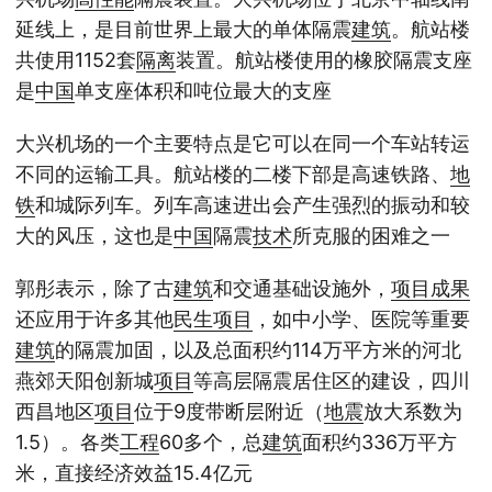
延线上，是目前世界上最大的单体隔震
建筑
。航站楼
共使用1152套
隔离
装置。航站楼使用的橡胶隔震支座
是
中国
单支座体积和吨位最大的支座
大兴机场的一个主要特点是它可以在同一个车站转运
不同的运输工具。航站楼的二楼下部是高速铁路、
地
铁
和城际列车。列车高速进出会产生强烈的振动和较
大的风压，这也是
中国
隔震
技术
所克服的困难之一
郭彤表示，除了古
建筑
和交通基础设施外，
项目
成果
还应用于许多其他
民生
项目
，如中小学、医院等重要
建筑
的隔震加固，以及总面积约114万平方米的河北
燕郊天阳创新城
项目
等高层隔震居住区的建设，四川
西昌地区
项目
位于9度带断层附近（
地震
放大系数为
1.5）。各类
工程
60多个，总
建筑
面积约336万平方
米，直接经济效益15.4亿元