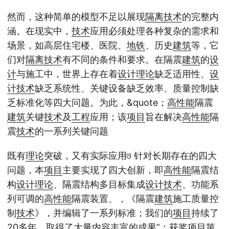
然而，这种简单的模型不足以展现
隔离
技术
的完整内
涵。在现实中，
技术
应用必须处理各种复杂的需求和
场景，如高层住宅楼、医院、
地铁
、历史
建筑
等，它
们对
隔离
技术
有不同的条件和要求。在隔震
建筑
的
设
计
与施工中，世界上存在着
设计
理论
缺乏适用性、
设
计
技术
缺乏系统性、关键设备缺乏效率、质量控制缺
乏标准化等四大问题。为此，&quote；
高性能
隔震
建筑
关键
技术
及
工程
应用；该
项目
旨在解决
高性能
隔
震
技术
的一系列关键问题
既有
理论
突破，又有实际应用𞓜 针对长期存在的四大
问题，本
项目
主要实现了四大创新，即
高性能
隔震结
构
设计
理论
、隔震结构多目标集成
设计
技术
、功能系
列可调的
高性能
隔震装置、，《隔震
建筑
施工质量控
制
技术
》，并编辑了一系列标准；我们的
项目
持续了
20多年，取得了大量内容丰富的
成果
”；获奖
项目
第