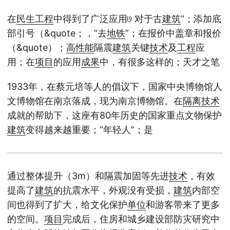
在
民生
工程
中得到了广泛应用𞓜 对于古
建筑
“；添加底
部引号（&quote；，“去
地铁
”；在报价中盖章和报价
（&quote）；
高性能
隔震
建筑
关键
技术
及
工程
应
用；在
项目
的应用
成果
中，有很多这样的；天才之笔
1933年，在蔡元培等人的倡议下，国家中央博物馆人
文博物馆在南京落成，现为南京博物馆。在
隔离
技术
成就的帮助下，这座有80年历史的国家重点文物保护
建筑
变得越来越重要；“年轻人”；是
通过整体提升（3m）和隔震加固等先进
技术
，有效
提高了
建筑
的抗震水平，外观没有受损，
建筑
内部空
间也得到了扩大，给文化保护
单位
和游客带来了更多
的空间。
项目
完成后，住房和城乡建设部防灾研究中