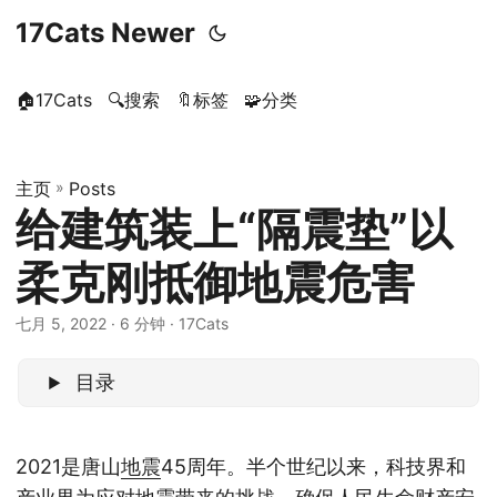
17Cats Newer
🏠17Cats
🔍搜索
🔖标签
🧩分类
主页
»
Posts
给建筑装上“隔震垫”以
柔克刚抵御地震危害
七月 5, 2022
· 6 分钟 · 17Cats
目录
2021是唐山
地震
45周年。半个世纪以来，科技界和