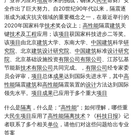
产业界为应对
地震
带来的挑战，确保人
民生
命财产安
全作出了巨大努力。自20世纪90年代以来，隔震逐
渐成为减灾抗灾领域的重要概念之一，在最近举行的
2020年国家科学
技术
奖会议上；
高性能
隔震
建筑
关
键
技术
及
工程
应用；该
项目
获国家科技进步二等奖。
该
项目
由北京
建筑
大学、东南大学、
中国
建筑
科学
研
究院
、北京
建筑
设计
研究院
、
中国
建筑
标准
设计
研究
院
、北京基础设施投资
有限公司
有限公司
、江苏弘基
节能新
技术
有限公司
共同完成。，
有限公司
经专家委
员会评审，
项目
总体
成果
达到国际先进水平，其中
高
性能
隔震
建筑
和
高性能
隔震装置的
设计
方法达到国际
领先水平。
项目
成果
已应用于多个重大
项目
什么是
隔离
，什么是；“
高性能
”；如何理解，哪些重
大
民生
项目
应用了
高性能
隔离
技术
？《
科技日报
》记
者联系了多个相关
单位
，请他们对这些问题给出专业
答案