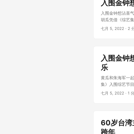
入围金钟
入围金钟想沾喜气
胡瓜凭借《综艺集
七月 5, 2022
· 2 
入围金钟
乐
黄瓜和朱海军一起
集》入围综艺节目
七月 5, 2022
· 1 
60岁台
跨年