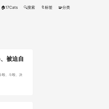
🏠17Cats
🔍搜索
🔖标签
🧩分类
暴、被迫自
斗殴、斗殴、决