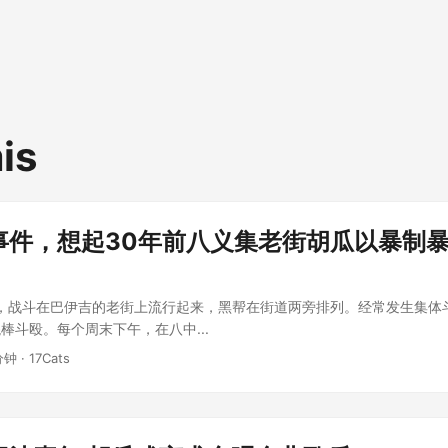
is
事件，想起30年前八义集老街胡瓜以暴制
初，战斗在巴伊吉的老街上流行起来，黑帮在街道两旁排列。经常发生集体
棒斗殴。每个周末下午，在八中...
分钟 · 17Cats