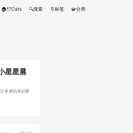
🏠17Cats
🔍搜索
🔖标签
🧩分类
小星星晨
坏它本身的美好爱