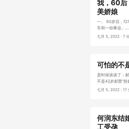
我，60
美娇娘
一、 60岁后，f2
车和一份事业。...
七月 5, 2022
· 7 
可怕的不是
是时候谈谈了：郝
不是42岁郝蕾“扮
七月 5, 2022
· 17
何润东结
工受孕