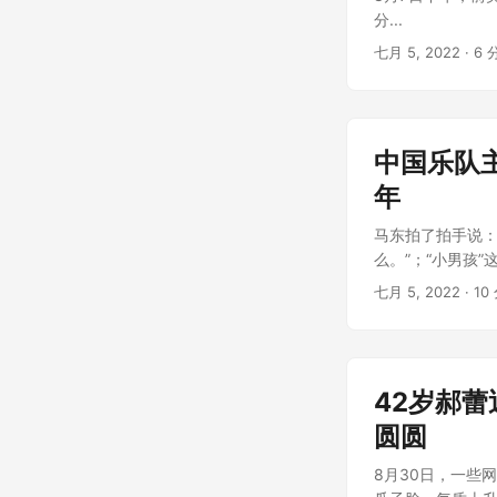
分...
七月 5, 2022
· 6 
中国乐队
年
马东拍了拍手说：
么。”；“小男孩”
七月 5, 2022
· 10
42岁郝
圆圆
8月30日，一些