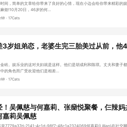
乐时间，简单的文章给你带来了良好的心情，现在小边会给你带来精彩的
烦!10月20日，46岁的何...
分钟 · 17Cats
差3岁姐弟恋，老婆生完三胎美过从前，他4
金砖。娱乐业的这对夫妇就是这样。他们是胡成利和陈琪。丈夫和妻子都
中的角色而广受欢迎他们是相差...
分钟 · 17Cats
经！吴佩慈与何嘉莉、张燊悦聚餐，仨辣妈共
何嘉莉吴佩慈
779a37d-2141-4c1d-98f7-48c1a2324069何嘉莉(Lillian)