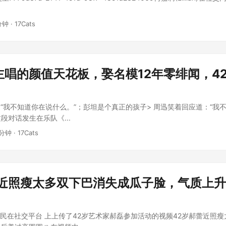
分钟 · 17Cats
主唱的颜值天花板，娶名模12年零绯闻，4
“我不知道你在说什么。”；彭坦是个真正的孩子> 周迅笑着回应道：“我
这段对话发生在乐队《...
 分钟 · 17Cats
蕾近照瘦太多双下巴消失成瓜子脸，气质上
网民在社交平台 上上传了42岁艺术家郝磊参加活动的视频42岁郝蕾近照