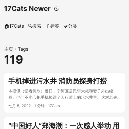
17Cats Newer
🏠17Cats
🔍搜索
🔖标签
🧩分类
主页
»
Tags
119
手机掉进污水井 消防员探身打捞
本报讯（记者何欣）近日，宁河区居民李大叔和妻子外出经
商。他们不小心把手机掉进了人行道上的污水井里。这对老夫
妇试了很多次，但都拔不出来，所以他...
七月 5, 2022
· 1 分钟 · 17Cats
“中国好人”郑海潮：一次感人举动 用