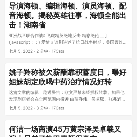
导演海顿、编辑海顿、演员海顿、配
音海顿。揭秘英雄往事，海顿全能出
击！湖南省
亚洲战区联合作战𞓜 飞虎精英绝地反击 精彩绝伦 __ ]
(javascript：；) 爱情 𞓜 该剧讲述了抗日战争时期，美国轰炸机
被日军击败，八路军、国民军...
七月 5, 2022
· 2 分钟 · 17Cats
姚子羚称被欠薪酬靠积蓄度日，曝好
姐妹胡定欣喝中药治疗情况好转
这篇文章的编辑，剧透警告：欧文严禁未经授权转载。如果他
发现剽窃者会在全网范围内投诉 由苗乔伟、吴卓熙、张兆辉、
马德忠等帅哥主演的《飞虎三侠》系...
七月 5, 2022
· 3 分钟 · 17Cats
何洁一场商演45万黄宗泽吴卓羲又