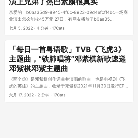
演上兄弟了热巴素颜很真实
亲爱的，b0aa35d9-8945-4f6c-8923-09d4efcff4bc一场商
业演出怎么能收45万元 27日，有网友播放了b0aa35...
七月 5, 2022
· 4 分钟 · 17Cats
「每日一首粤语歌」TVB《飞虎3》
主题曲，“铁肺唱将”邓紫棋新歌速递
邓紫棋邓紫主题曲
《两个你》是邓紫棋创作词曲并演唱的歌曲，也是电视剧《飞
虎的英雄》的主题曲，收录于邓紫棋2021年11月30日发行EP
在《两个你》中。这首歌是...
六月 17, 2022
· 2 分钟 · 17Cats