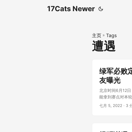
17Cats Newer
主页
»
Tags
遭遇
绿军必败
友曝光
北京时间6月12
能拿到赛点对本轮
七月 5, 2022
· 3 