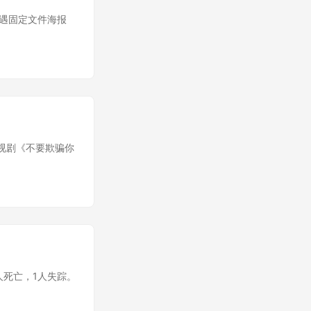
无遭遇固定文件海报
电视剧《不要欺骗你
人死亡，1人失踪。