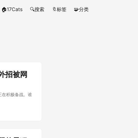
🏠17Cats
🔍搜索
🔖标签
🧩分类
外招被网
正在积极备战。谁