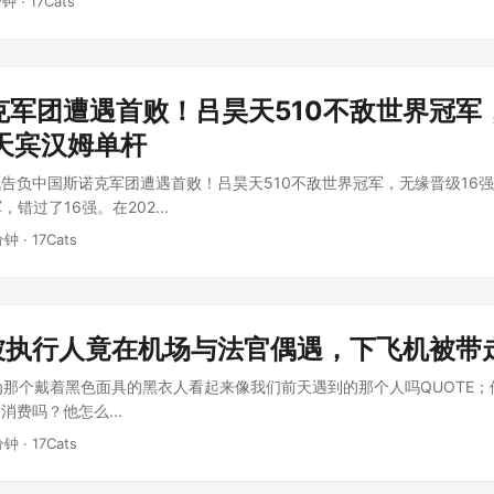
分钟 · 17Cats
克军团遭遇首败！吕昊天510不敌世界冠军
天宾汉姆单杆
告负中国斯诺克军团遭遇首败！吕昊天510不敌世界冠军，无缘晋级16
错过了16强。在202...
分钟 · 17Cats
的被执行人竟在机场与法官偶遇，下飞机被带
认为那个戴着黑色面具的黑衣人看起来像我们前天遇到的那个人吗QUOTE
费吗？他怎么...
分钟 · 17Cats