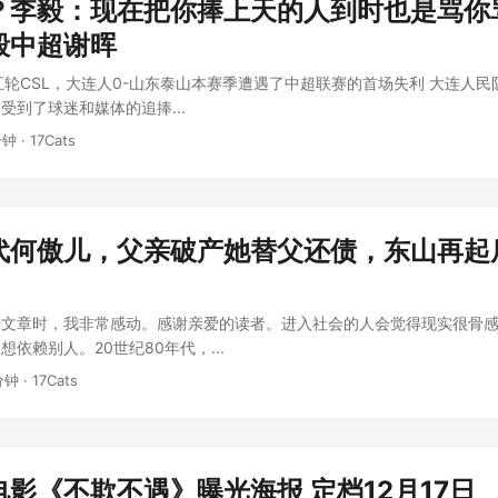
？李毅：现在把你捧上天的人到时也是骂你
毅中超谢晖
第五轮CSL，大连人0-山东泰山本赛季遭遇了中超联赛的首场失利 大连人
受到了球迷和媒体的追捧...
分钟 · 17Cats
代何傲儿，父亲破产她替父还债，东山再起
的文章时，我非常感动。感谢亲爱的读者。进入社会的人会觉得现实很骨
依赖别人。20世纪80年代，...
分钟 · 17Cats
影《不欺不遇》曝光海报 定档12月17日