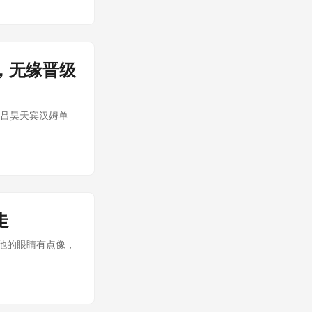
，无缘晋级
强吕昊天宾汉姆单
走
；他的眼睛有点像，