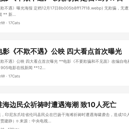
不遇》曝光海报 定档12月17日8b005b8ff17f18.webp) 无欺骗，
** 新...
分钟 · 17Cats
电影《不欺不遇》公映 四大看点首次曝光
欺不遇》公映 四大看点首次曝光 **电影《不要欺骗和不见面》改编自
1905电影在线新闻 **12...
分钟 · 17Cats
哇海边民众祈祷时遭遇海潮 致10人死亡
晨，印尼东爪哇省伦玛县民众在巴扬干海滩祈祷时遭遇海啸袭击，造成10
建静）𞓜 来源：中央电视...