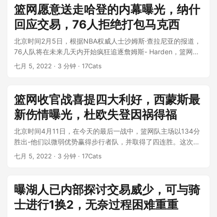
篮网愿意送走哈登的内幕曝光，纳什
回应交易，76人拒绝打包马克西
北京时间2月5日，根据NBA权威人士沙姆斯·查拉尼亚的报道，
76人队将在未来几天内开始疯狂追逐詹姆斯- Harden，篮网也
对交易Harden...
七月 5, 2022
· 3 分钟 · 17Cats
篮网收官战喜提四大利好，西蒙斯最
新伤情曝光，杜欧失登因祸得福
北京时间4月11日，在今天的最后一战中，篮网队主场以134分
胜出-他们以微弱优势赢得步行者队，并取得了四连胜。这次胜
利也让他们收获了四大好处...
七月 5, 2022
· 3 分钟 · 17Cats
曝湖人已内部探讨交易威少，可与骑
士进行1换2，无奈过程困难重重