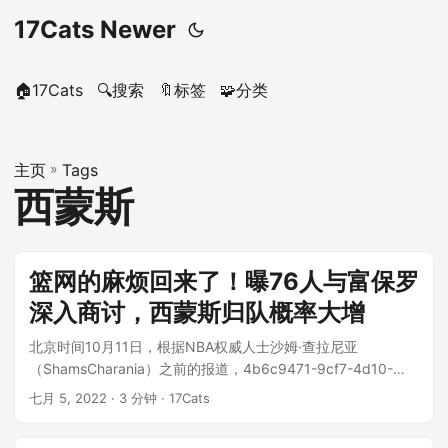
17Cats Newer
🏠17Cats
🔍搜索
🔖标签
🧩分类
主页
»
Tags
西蒙斯
篮网的麻烦回来了！曝76人与富保罗
深入商讨，西蒙斯归队概率大增
北京时间10月11日，根据NBA权威人士沙姆·查拉尼亚
（ShamsCharania）之前的报道，4b6c9471-9cf7-4d10-
9a3...
七月 5, 2022
· 3 分钟 · 17Cats