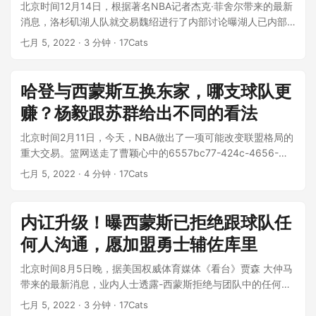
北京时间12月14日，根据著名NBA记者杰克·菲舍尔带来的最新
消息，洛杉矶湖人队就交易魏绍进行了内部讨论曝湖人已内部
探讨交易威少，可与骑士进...
七月 5, 2022
· 3 分钟 · 17Cats
哈登与西蒙斯互换东家，哪支球队更
赚？杨毅跟苏群给出不同的看法
北京时间2月11日，今天，NBA做出了一项可能改变联盟格局的
重大交易。篮网送走了曹颖心中的6557bc77-424c-4656-
8169-7...
七月 5, 2022
· 4 分钟 · 17Cats
内讧升级！曝西蒙斯已拒绝跟球队任
何人沟通，愿加盟勇士辅佐库里
北京时间8月5日晚，据美国权威体育媒体《看台》贾森 大仲马
带来的最新消息，业内人士透露-西蒙斯拒绝与团队中的任何人
沟通。所有的交流都是通过他的...
七月 5, 2022
· 3 分钟 · 17Cats