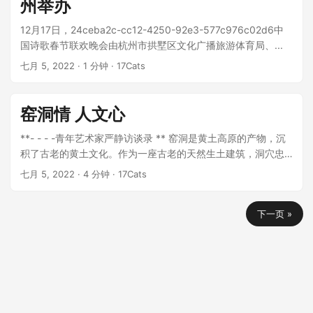
州举办
12月17日，24ceba2c-cc12-4250-92e3-577c976c02d6中
国诗歌春节联欢晚会由杭州市拱墅区文化广播旅游体育局、...
七月 5, 2022
· 1 分钟 · 17Cats
窑洞情 人文心
**- - - -青年艺术家严静访谈录 ** 窑洞是黄土高原的产物，沉
积了古老的黄土文化。作为一座古老的天然生土建筑，洞穴忠
实地记录了中国北方人民最真实的生...
七月 5, 2022
· 4 分钟 · 17Cats
下一页 »
© 2023
17Cats Newer
Fornecedores dropshipping
Chest Binder