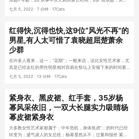
广东清远人。现为国家高级刺绣技...
七月 5, 2022
· 7 分钟 · 17Cats
红得快,沉得也快,这9位“风光不再”的
男星,有人太可惜了袁晓超屈楚萧余
少群
在许多人看来，这一；“花期”；一般来说，这比女性艺术家，尤
其是已经走红的男性明星相对容易在祭坛上安顿下来的时间要
长，但事实上，这些观点是有偏...
七月 5, 2022
· 13 分钟 · 17Cats
紧身衣、黑皮裙、红手套，35岁杨
幂风采依旧，一双大长腿实力吸睛杨
幂皮裙紧身衣
大多数女性艺术家都属于；中年危机，身体焦虑“；的时代已经
转变为；盛气凌人的女总统；杨幂显然从不；过量和报价 紧身