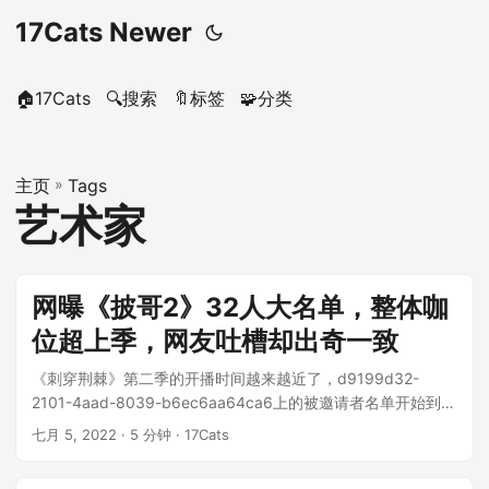
17Cats Newer
🏠17Cats
🔍搜索
🔖标签
🧩分类
主页
»
Tags
艺术家
网曝《披哥2》32人大名单，整体咖
位超上季，网友吐槽却出奇一致
《刺穿荆棘》第二季的开播时间越来越近了，d9199d32-
2101-4aad-8039-b6ec6aa64ca6上的被邀请者名单开始到处
乱飞...
七月 5, 2022
· 5 分钟 · 17Cats