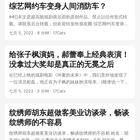
综艺网约车变身人间消防车？
##[]本文是超高能戏剧俱乐部的原创作品。禁止以任何形式转
载。请联系后台转载，但欢迎转发给朋友圈 综艺网约车变身人
间消防车？ 昨天上午，周阳青发...
七月 5, 2022
· 8 分钟 · 17Cats
给张子枫演妈，郝蕾奉上经典表演！
没拿过大奖却是真正的无冕之后
在已经上映的戏剧电影《仲夏的未来》中，我们意外地发现了
一位演员郝磊，他正在为子枫的妹妹扮演母亲。(顺便说一下，
这部电影很好，值得一看~) 给张...
七月 5, 2022
· 5 分钟 · 17Cats
纹绣师胡东超做客美业访谈录，畅谈
纹绣师的不容易
纹绣师胡东超做客美业访谈录，畅谈纹绣师的不容易 姓名：胡
东超𞓜 年龄：28 从事半永久刺绣多长时间：8岁 胡东超，男，