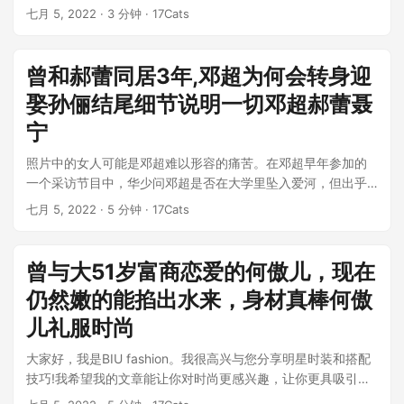
冷，所以深受时尚女性的喜爱。然而...
七月 5, 2022
· 3 分钟 · 17Cats
曾和郝蕾同居3年,邓超为何会转身迎
娶孙俪结尾细节说明一切邓超郝蕾聂
宁
照片中的女人可能是邓超难以形容的痛苦。在邓超早年参加的
一个采访节目中，华少问邓超是否在大学里坠入爱河，但出乎
意料的是，对方承认了这一点，并说...
七月 5, 2022
· 5 分钟 · 17Cats
曾与大51岁富商恋爱的何傲儿，现在
仍然嫩的能掐出水来，身材真棒何傲
儿礼服时尚
大家好，我是BIU fashion。我很高兴与您分享明星时装和搭配
技巧!我希望我的文章能让你对时尚更感兴趣，让你更具吸引力
这件c6b5171e...