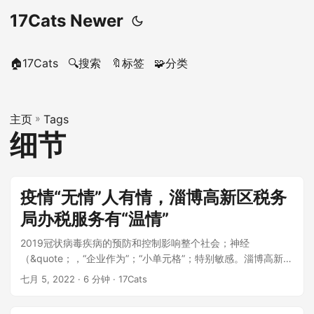
17Cats Newer
🏠17Cats
🔍搜索
🔖标签
🧩分类
主页
»
Tags
细节
疫情“无情”人有情，淄博高新区税务
局办税服务有“温情”
2019冠状病毒疾病的预防和控制影响整个社会；神经
（&quote；，“企业作为”；“小单元格”；特别敏感。淄博高新区
税务局；税务负责...
七月 5, 2022
· 6 分钟 · 17Cats