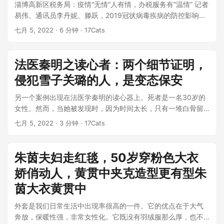
淄博高新区税务局：疫情“无情”人有情，办税服务有“温情” 记者
易伟、通讯员李丹妮、滕跃，2019冠状病毒疾病的防控影响全
社会；神经（&...
七月 5, 2022
· 6 分钟 · 17Cats
法医秦明之读心者：两个细节证明，
侵犯雪子关璐的人，是变态保安
另一个案例出现在法医学秦明的读心器上。死者是一名30岁的
女性。然而，当她被发现时，因为时间太长，只有一堆白骨留
给法医。从周围的细节来看，凶手...
七月 5, 2022
· 3 分钟 · 17Cats
朱茵夫妇走红毯，50岁穿粉色大衣
娇俏动人，黄贯中夹克造型更有型朱
茵大衣黄贯中
外套是我们日常生活中出现率很高的一件。它的优点在于大气
奔放，保暖性强，非常女性化。它既没有羽绒服那么厚，也不