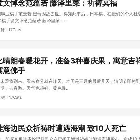
发文悼念范蕴若 藤泽里菜：祈祷冥福
国职业棋手范云若·巴端因故去世。得知此事后，日本棋手在他们的个人社
棋手发文悼念范蕴若 藤泽里菜：...
分钟 · 17Cats
比晴朗春暖花开，准备3种喜庆果，寓意吉
寓意佛手
周末即将到来。看来春分就在昨天。本周是三月的最后几天，清明节即将
期，去春游。天气也很好。黄色暴...
分钟 · 17Cats
哇海边民众祈祷时遭遇海潮 致10人死亡
晨，印尼东爪哇省伦玛县民众在巴扬干海滩祈祷时遭遇海啸袭击，造成10