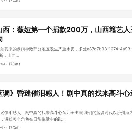
分钟 · 17Cats
山西：薇娅第一个捐款200万，山西籍艺人
物
其来的暴雨导致部分地区发生严重水灾，多处e87d7b93-1074-4a93-9
中断，山西...
分钟 · 17Cats
蓝调》昏迷催泪感人！剧中真的找来高斗心
迷催泪感人！剧中真的找来高斗心亲儿子出演 我们的蓝调时代以济州海
，讲述每个角色在日常生活中的跌...
分钟 · 17Cats