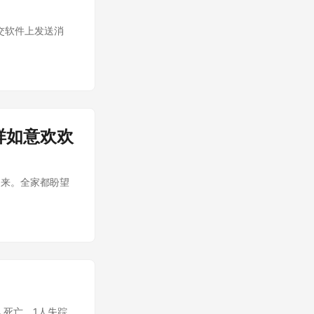
交软件上发送消
祥如意欢欢
到来。全家都盼望
人死亡，1人失踪。