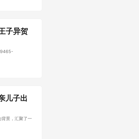
王子异贺
465-
亲儿子出
为背景，汇聚了一