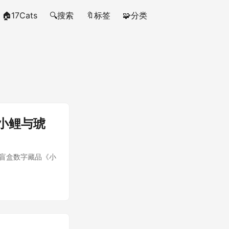
🏠17Cats
🔍搜索
🔖标签
🧩分类
小鲤与琥
列盲盒数字藏品《小