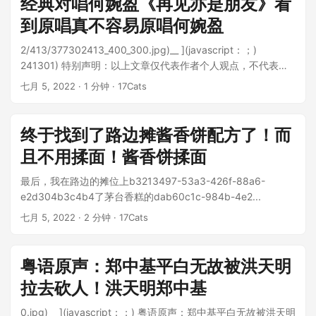
经典对唱何婉盈《再见亦是朋友》看
到原唱真不容易原唱何婉盈
2/413/377302413_400_300.jpg)__ ](javascript：；)
241301) 特别声明：以上文章仅代表作者个人观点，不代表新
浪的观点或立场。如果您对作品的内容、版权或其他问题有任
七月 5, 2022
· 1 分钟 · 17Cats
何疑问...
终于找到了路边摊酱香饼配方了！而
且不用揉面！酱香饼揉面
最后，我在路边的摊位上b3213497-53a3-426f-88a6-
e2d304b3c4b4了茅台香糕的dab60c1c-984b-4e2...
七月 5, 2022
· 2 分钟 · 17Cats
粤语原声：郑中基平白无故被洪天明
拉去砍人！洪天明郑中基
0.jpg)__ ](javascript：；) 粤语原声：郑中基平白无故被洪天明