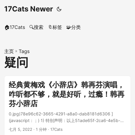
17Cats Newer
🏠17Cats
🔍搜索
🔖标签
🧩分类
主页
»
Tags
疑问
经典黄梅戏《小辞店》韩再芬演唱，
咋听都不够，就是好听，过瘾！韩再
芬小辞店
0.jpg)78e96c62-3665-4291-a8a0-dab8181d6306 ]
(javascript：；) 1) 特别声明：以上51ade65f-2ca6-4e5b-
a800-3043ad784181仅代表作者个人观点，...
七月 5, 2022
· 1 分钟 · 17Cats