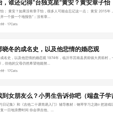
怡，谁还记得“台独克星”黄安？黄安章子怡
怡； 黄安？如果没有章子怡，很多人可能会忘记这一点； 黄安 2015年
并一个接一个地报告”；没有章...
分钟 · 17Cats
郭晓冬的成名史，以及他悲情的婚恋观
成名史，以及他悲情的婚恋观 1974年，临沂市莒南县房前镇大房前村
寒，但他的父母仍然希望他能努...
分钟 · 17Cats
找到女朋友么？小男生告诉你吧（端盘子学
习日记集》和《吉他二十课简易入门》辅导教材：钢琴学习之路𞓜 把游戏
复一日地浪费时间 你会弹吉他、...