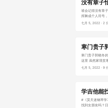
没有章子
谁会记得没有章子
挥舞成个人符号，
七月 5, 2022
· 2 
寒门贵子
寒门贵子郭晓冬的
这里 虽然家境贫
七月 5, 2022
· 9 
学吉他能
#《昊天迷钢琴学
找到女朋友吗？日