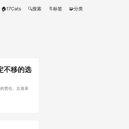
🏠17Cats
🔍搜索
🔖标签
🧩分类
定不移的选
大的责任。左肩承