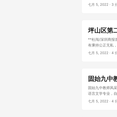
七月 5, 2022
· 3 
坪山区第
**杜闯/深圳商
有秉持公正无私，
七月 5, 2022
· 4 
固始九中
固始九中教师风采录
语言文学专业，自就
七月 5, 2022
· 4 