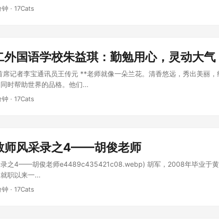
分钟 · 17Cats
二外国语学校朱益琪：勤勉用心，灵动大气
报首席记者李宝通讯员王传元 **老师就像一朵兰花。清香悠远，秀出美丽
同时帮助世界的品格。他们...
分钟 · 17Cats
教师风采录之4——胡俊老师
之4——胡俊老师e4489c435421c08.webp) 胡军，2008年毕业
职以来一...
分钟 · 17Cats