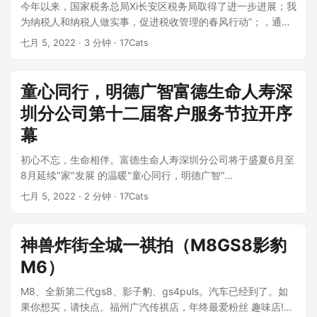
今年以来，国家税务总局Xi长安区税务局取得了进一步进展；我
为纳税人和纳税人做实事，促进税收管理的春风行动”；，通过
“完善服务措施，提高服务质...
七月 5, 2022
· 3 分钟 · 17Cats
童心同行，明德广智富德生命人寿深
圳分公司第十二届客户服务节拉开序
幕
初心不忘，生命相伴。富德生命人寿深圳分公司将于盛夏6月至
8月延续"家"发展 的温暖"童心同行，明德广智"...
七月 5, 2022
· 2 分钟 · 17Cats
神兽炸街全城一祺拍（M8GS8影豹
M6）
M8、全新第二代gs8、影子豹、gs4puls。汽车已经到了。如
果你想买，请快点。福州广汽传祺店，年终最爱粉丝 趣味店!汇