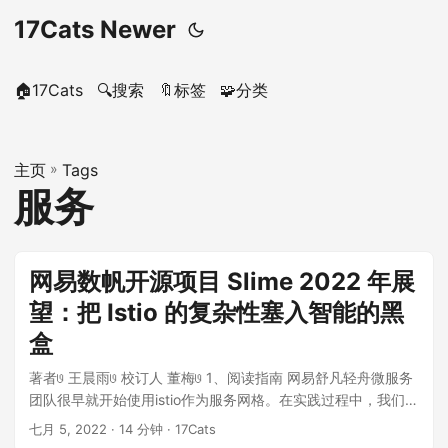
17Cats Newer
🏠17Cats
🔍搜索
🔖标签
🧩分类
主页
»
Tags
服务
网易数帆开源项目 Slime 2022 年展
望：把 Istio 的复杂性塞入智能的黑
盒
著者𞓜 王晨雨𞓜 校订人 董梅𞓜 1、阅读指南 网易舒凡轻舟微服务
团队很早就开始使用istio作为服务网格。在实践过程中，我们开
发了多个istio外围...
七月 5, 2022
· 14 分钟 · 17Cats