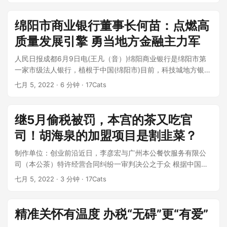
绵阳市商业银行董事长何苗：点燃高
质量发展引擎 勇当地方金融主力军
人民日报成都6月9日电(王凡（音）)绵阳商业银行是绵阳市第
一家市级法人银行，植根于中国(绵阳市)目前，科技城地方银行
总资产1602亿元，存款...
七月 5, 2022
· 6 分钟 · 17Cats
继5月偷税被罚，本宫的茶又吃官
司！胡海泉的加盟项目是割韭菜？
制作单位：创业前沿近日，李彦宏与广州本公餐饮服务有限公
司（本公茶）特许经营合同纠纷一审判决公之于众 根据中国裁
判文件网站，原告李彦宏表示，20...
七月 5, 2022
· 3 分钟 · 17Cats
精准关怀有温度 办税“无碍”更“有爱”