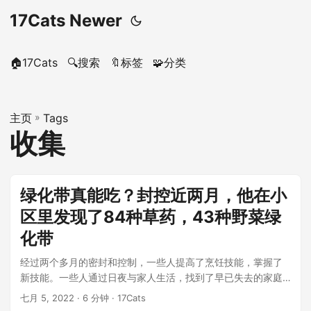
17Cats Newer
🏠17Cats
🔍搜索
🔖标签
🧩分类
主页
»
Tags
收集
绿化带真能吃？封控近两月，他在小
区里发现了84种草药，43种野菜绿
化带
经过两个多月的密封和控制，一些人提高了烹饪技能，掌握了
新技能。一些人通过日夜与家人生活，找到了早已失去的家庭
纽带。一个名叫鲍燕的年轻人在他居...
七月 5, 2022
· 6 分钟 · 17Cats