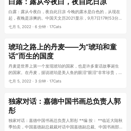
白露：露从今夜白，夜自此日凉
白露：露从今夜白，夜自此日凉 今晚的露水是白色的，从现在
起，夜晚是凉爽的。中国天文历2021显示，9月7日17时53分，
北京时间将迎来 **白露...
七月 5, 2022
· 6 分钟 · 17Cats
琥珀之路上的丹麦——为“琥珀和童
话”而生的国度
丹麦是世界上第一个发现琥珀的国家，也是许多童话故事诞生
的国家。在丹麦，据说琥珀是美人鱼的眼泪"眼泪"非常珍贵，需
要几千万...
七月 5, 2022
· 3 分钟 · 17Cats
独家对话：嘉德中国书画总负责人郭
彤
独家对话：嘉德中国书画总负责人郭彤 **编 按： **临近大陆秋
季拍卖，中国嘉德副总裁裁对话中国嘉德副总裁、中国书画部