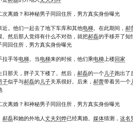
二次离婚？和神秘男子同回住所，男方真实身份曝光
亲近。他们一起去了地下车库和其他
电梯
。在此期间，
郝
摸。然后那人觉得有什么不对劲，就把
郝磊
的手移开了知
子同回住所，男方真实身份曝光
手拉手等
电梯
。当
电梯
来的时候，他们乘
电梯
上楼
回家
生日那天，胖子又下楼了。然后，
郝磊
的一个
儿子
跑出了
男子
似乎与
郝磊
的
儿子
关系很好。后来，
郝蕾
带着另一个
池
二次离婚？和神秘男子同回住所，男方真实身份曝光
，
郝磊
和她的外地人
丈夫
刘烨
已经离婚。
媒体
猜测，
这名