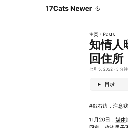
17Cats Newer
主页
»
Posts
知情人
回住所
七月 5, 2022
· 3 分钟 
目录
#戳右边，注意
11月20日，
媒体
回家
，称该
男子