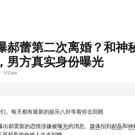
曝郝蕾第二次离婚？和神
，男方真实身份曝光
· 17Cats
我们。每天都有最新的娱乐八卦等着你去回顾
爆出郝雷新的恋情涉嫌被
曝光
的消息。
媒体
拍到
郝磊
和
神
不是
郝磊
的外地人
丈夫
刘烨