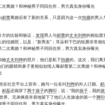
二次离婚？和神秘男子同回住所，男方真实身份曝光
为
郝蕾
离婚后有了新的关系，只是因为这一次
拍摄
的男人
多方的比较和验证，
发现
男人与
郝蕾
的
丈夫
刘烨
的相似度
生的结婚照，以及；“新男友”；耳朵和下巴的轮廓非常相
第二次离婚？和神秘男子同回住所，男方真实身份曝光
和她
丈夫
刘烨
的照片，他们是私下
拍摄
的。这次，我们离
；他们的眼睛和鼻子更相似知情人曝郝蕾第二次离婚？和神
光
然在社交平台上宣布，她与一位名叫
刘烨
的外人订婚。
郝
，
郝磊
还揭穿了
两个
孩子
的
脚印
，说：“我的
孩子
，我的
孩
到世界。兄弟俩肩并肩地留下了他们人生旅途的第一个
脚印
秘男子同回住所，男方真实身份曝光