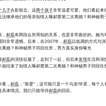
个
儿子
合影留念。这
两个
孩子
非常温柔可爱。他们看起来
无法继承他们的母亲知情人曝郝蕾第二次离婚？和神秘男
前，
郝磊
有两段众所周知的关系，也是非常曲折的。她与
到非常遗憾。后来，在2007年，
郝磊
以低调的方式与演
次离婚？和神秘男子同回住所，男方真实身份曝光
被
郝磊
的演技征服了，走到了一起，但后来
发现
生活和演
年就结束了知情人曝郝蕾第二次离婚？和神秘男子同回住
来看，
郝磊
；“新爱”；这可能只是一个乌龙!毕竟，每个
道具体情况。我们只能等待
郝磊
的回应。