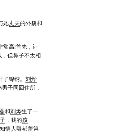
与她
丈夫
的外貌和
非常高!首先，让
似，但鼻子不太相
开了锦绣。
刘烨
秘男子同回住所，
磊
和
刘烨
生了一
子
，我的
孩
知情人曝郝蕾第