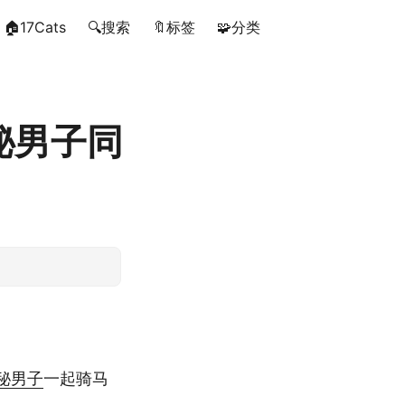
🏠17Cats
🔍搜索
🔖标签
🧩分类
秘男子同
秘
男子
一起骑马