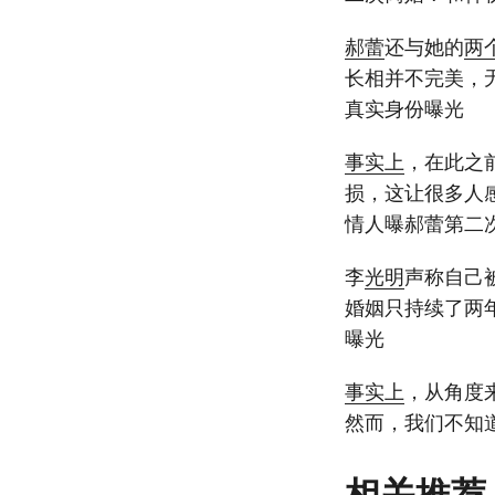
郝蕾
还与她的
两
长相并不完美，
真实身份曝光
事实上
，在此之
损，这让很多人感
情人曝郝蕾第二
李
光明
声称自己
婚姻只持续了两
曝光
事实上
，从角度
然而，我们不知
相关推荐