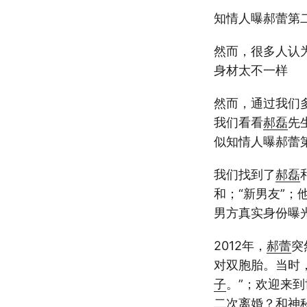
知情人曝郝蕾第
然而，很多人认
身材太不一样
然而，通过我们
我们看看
郝磊
先
似知情人曝郝蕾
我们找到了
郝磊
和；“新男友”
男方真实身份曝
2012年，
郝蕾
突
对双胞胎。当时
子
。”；欢迎来
二次离婚？和神