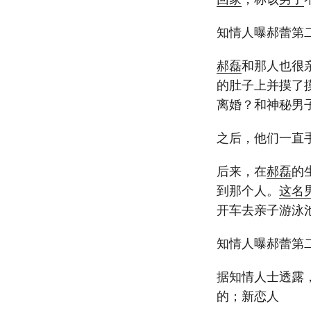
知情人曝郝蕾第
郝磊
和那人也很
的肚子上并摸了
离婚？和神秘男
之后，他们一直
后来，在
郝磊
的
到那个人。
这名
开车去亲子游泳
知情人曝郝蕾第
据知情人士透露
的；新恋人