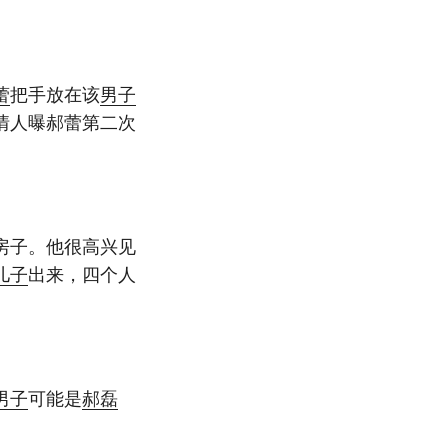
蕾
把手放在该
男子
情人曝郝蕾第二次
房子。他很高兴见
儿子
出来，四个人
男子
可能是
郝磊