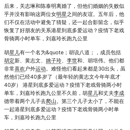
后来，关志琳和陈泰明离婚了，但他们婚姻的失败似
乎并没有影响这两位女
明星
之间的友谊。五年后，他
们不仅在活动中避免了猜疑，还一起合影留念，似乎
恢复了好朋友的关系港星到底多爱运动？疫情下老戏
骨骑两小时单车，刘嘉玲长跑九公里
胡
星儿
有一个名为&quote；胡说八道；，成员包括
胡定
新、黄志文、
姚子玲
、
李世
和、胡培伟。他们都
非常
喜欢
户外
运动
。难怪他们看起来都是30出头，虽
然他们已经40多岁了（最年轻的黄志文今年年底才
40岁） 港星到底多爱运动？疫情下老戏骨骑两小时
单车，刘嘉玲长跑九公里不久前，胡
星儿
和丈夫
李成
德带着两个儿子去
爬山
。第三个儿子太小了，不能在
一起港星到底多爱运动？疫情下老戏骨骑两小时单
车，刘嘉玲长跑九公里