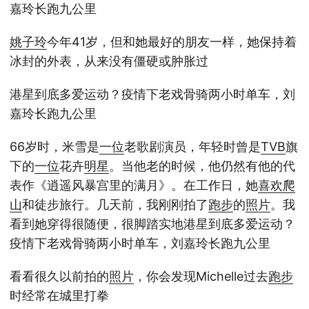
嘉玲长跑九公里
姚子玲
今年41岁，但和她最好的朋友一样，她保持着
冰封的外表，从来没有僵硬或肿胀过
港星到底多爱运动？疫情下老戏骨骑两小时单车，刘
嘉玲长跑九公里
66岁时，米雪是
一位
老歌剧演员，年轻时曾是
TVB
旗
下的
一位
花卉
明星
。当他老的时候，他仍然有他的代
表作《逍遥风暴宫里的满月》。在工作日，她
喜欢
爬
山
和徒步旅行。几天前，我刚刚拍了
跑步
的
照片
。我
看到她穿得很随便，很脚踏实地港星到底多爱运动？
疫情下老戏骨骑两小时单车，刘嘉玲长跑九公里
看看很久以前拍的
照片
，你会发现Michelle过去
跑步
时经常在城里打拳