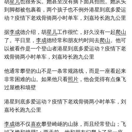
胡
星儿
也很务实。她甚至没有摘下面具拍照。她从头
到脚都被包裹着，两个孩子也不例外港星到底多爱运
动？疫情下老戏骨骑两小时单车，刘嘉玲长跑九公里
据
李成
德介绍，胡
星儿
工作很忙，好久没有一起
爬山
了。平日里，
李成
德经常和朋友约时间去
爬山
。他可
以被看作是一个登山者港星到底多爱运动？疫情下老
戏骨骑两小时单车，刘嘉玲长跑九公里
他通常攀登的山不是一条常规路线，而是一座看起来
非常困难的山。如果他只看
照片
，他会觉得有点像飞
过屋檐和墙壁
港星到底多爱运动？疫情下老戏骨骑两小时单车，刘
嘉玲长跑九公里
李成
德不仅
喜欢
攀登崎岖的山脉，而且经常登山；飞