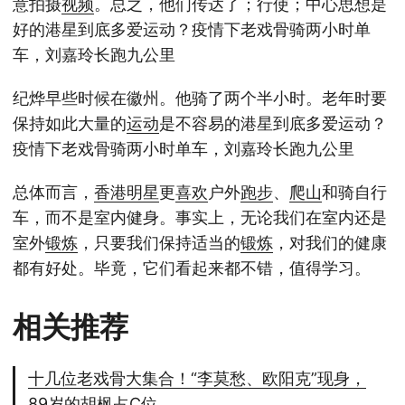
意拍摄
视频
。总之，他们传达了；行使；中心思想是
好的港星到底多爱运动？疫情下老戏骨骑两小时单
车，刘嘉玲长跑九公里
纪烨早些时候在徽州。他骑了两个半小时。老年时要
保持如此大量的
运动
是不容易的港星到底多爱运动？
疫情下老戏骨骑两小时单车，刘嘉玲长跑九公里
总体而言，
香港
明星
更
喜欢
户外
跑步
、
爬山
和骑自行
车，而不是室内健身。事实上，无论我们在室内还是
室外
锻炼
，只要我们保持适当的
锻炼
，对我们的健康
都有好处。毕竟，它们看起来都不错，值得学习。
相关推荐
十几位老戏骨大集合！“李莫愁、欧阳克”现身，
89岁的胡枫占C位