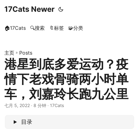
17Cats Newer
🏠17Cats
🔍搜索
🔖标签
🧩分类
主页
»
Posts
港星到底多爱运动？疫
情下老戏骨骑两小时单
车，刘嘉玲长跑九公里
七月 5, 2022
· 8 分钟 · 17Cats
目录