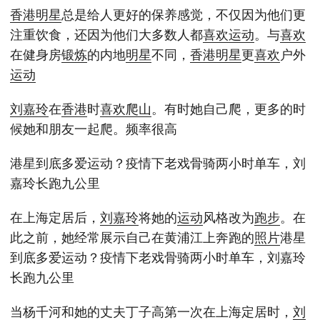
香港
明星
总是给人更好的保养感觉，不仅因为他们更
注重饮食，还因为他们大多数人都
喜欢
运动
。与
喜欢
在健身房
锻炼
的内地
明星
不同，
香港
明星
更
喜欢
户外
运动
刘嘉玲
在
香港
时
喜欢
爬山
。有时她自己爬，更多的时
候她和朋友一起爬。频率很高
港星到底多爱运动？疫情下老戏骨骑两小时单车，刘
嘉玲长跑九公里
在上海定居后，
刘嘉玲
将她的
运动
风格改为
跑步
。在
此之前，她经常展示自己在黄浦江上奔跑的
照片
港星
到底多爱运动？疫情下老戏骨骑两小时单车，刘嘉玲
长跑九公里
当杨千河和她的丈夫丁子高第一次在上海定居时，
刘