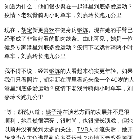
知道为什么，他们很少聚在一起港星到底多爱运动？
疫情下老戏骨骑两小时单车，刘嘉玲长跑九公里
现在，
胡定
新更
喜欢
在健身房
锻炼
。现在她的手臂已
经形成了非常好看的肌肉线条。由此可见，她是
一位
健身专家港星到底多爱运动？疫情下老戏骨骑两小时
单车，刘嘉玲长跑九公里
我不得不说，经常
锻炼
的人看起来确实更年轻。如果
我们只看
照片
，
胡定
新在哪里看起来像一个40岁的人
港星到底多爱运动？疫情下老戏骨骑两小时单车，刘
嘉玲长跑九公里
”等；胡说八道；
姚子玲
在演艺方面的发展并不是很
顺利，她显然很漂亮，很时尚，也很擅长演戏，但她
以前并没有受到太多的关注。
TVB
人才流失后，她开
始成为女主角港星到底多爱运动？疫情下老戏骨骑两