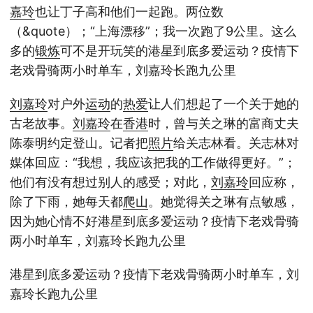
嘉玲
也让丁子高和他们一起跑。两位数
（&quote）；“上海漂移”；我一次跑了9公里。这么
多的
锻炼
可不是开玩笑的港星到底多爱运动？疫情下
老戏骨骑两小时单车，刘嘉玲长跑九公里
刘嘉玲
对户外
运动
的
热爱
让人们想起了一个关于她的
古老故事。
刘嘉玲
在
香港
时，曾与关之琳的富商丈夫
陈泰明约定登山。记者把
照片
给关志林看。关志林对
媒体回应：“我想，我应该把我的工作做得更好。”；
他们有没有想过别人的感受；对此，
刘嘉玲
回应称，
除了下雨，她每天都
爬山
。她觉得关之琳有点敏感，
因为她心情不好港星到底多爱运动？疫情下老戏骨骑
两小时单车，刘嘉玲长跑九公里
港星到底多爱运动？疫情下老戏骨骑两小时单车，刘
嘉玲长跑九公里