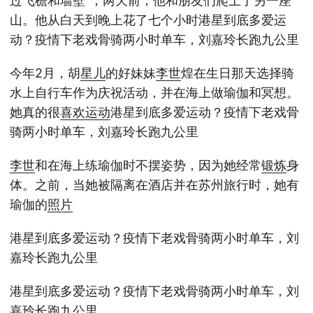
过飞檐和墙壁”；两天前，他和朋友们爬上了另一座
山。他从白天到晚上花了七个小时港星到底多爱运
动？疫情下老戏骨骑两小时单车，刘嘉玲长跑九公里
今年2月，胡
星儿
的好妹妹
李世
煌在生日那天选择骑
水上自行车作为庆祝活动，并在海上做瑜伽和冥想。
她真的很
喜欢
运动
港星到底多爱运动？疫情下老戏骨
骑两小时单车，刘嘉玲长跑九公里
李世
和在海上练瑜伽时不摆姿势，因为她经常
锻炼
身
体。之前，当她被隔离在酒店并在苏州旅行时，她有
瑜伽的
照片
港星到底多爱运动？疫情下老戏骨骑两小时单车，刘
嘉玲长跑九公里
港星到底多爱运动？疫情下老戏骨骑两小时单车，刘
嘉玲长跑九公里