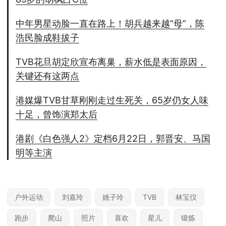
中年男星动脸一直在路上！胡兵越来越“母”，陈
浩民脸成鞋拔子
TVB花旦胡定欣宣布离巢，薪水低是表面原因，
关键还有这两点
港媒爆TVB甘草刚刚走过生死关，65岁仍女人味
十足，曾饰演郑太后
港剧《白色强人2》定档6月22日，郭晋安、马国
明等主演
户外运动
刘嘉玲
姚子玲
TVB
林宝仪
跑步
爬山
照片
喜欢
星儿
锻炼