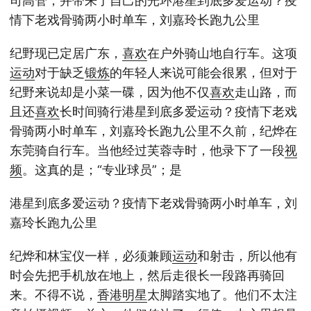
司高管，并带来了自己的光环港星到底多爱运动？疫
情下老戏骨骑两小时单车，刘嘉玲长跑九公里
纪野现已定居广东，
喜欢
在户外骑山地自行车。这项
运动
对于缺乏
锻炼
的年轻人来说可能会很累，但对于
纪野来说却是小菜一碟，因为他不仅
喜欢
走山路，而
且还
喜欢
长时间骑行港星到底多爱运动？疫情下老戏
骨骑两小时单车，刘嘉玲长跑九公里不久前，纪烨在
东莞骑自行车。当他经过芙蓉寺时，他录下了一段
视
频
。这真的是；“专业球员”；是
港星到底多爱运动？疫情下老戏骨骑两小时单车，刘
嘉玲长跑九公里
纪烨和林宝仪一样，必须兼顾
运动
和射击，所以他有
时会先把手机放在地上，然后走很长一段路再骑回
来。不得不说，
香港
明星
太脚踏实地了。他们不太注