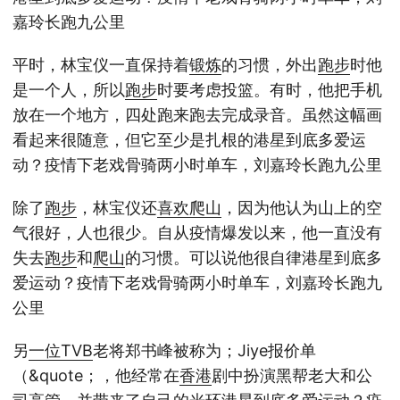
嘉玲长跑九公里
平时，林宝仪一直保持着
锻炼
的习惯，外出
跑步
时他
是一个人，所以
跑步
时要考虑投篮。有时，他把手机
放在一个地方，四处跑来跑去完成录音。虽然这幅画
看起来很随意，但它至少是扎根的港星到底多爱运
动？疫情下老戏骨骑两小时单车，刘嘉玲长跑九公里
除了
跑步
，林宝仪还
喜欢
爬山
，因为他认为山上的空
气很好，人也很少。自从疫情爆发以来，他一直没有
失去
跑步
和
爬山
的习惯。可以说他很自律港星到底多
爱运动？疫情下老戏骨骑两小时单车，刘嘉玲长跑九
公里
另
一位
TVB
老将郑书峰被称为；Jiye报价单
（&quote；，他经常在
香港
剧中扮演黑帮老大和公