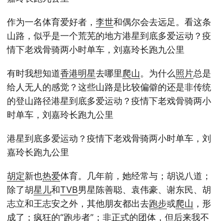
作为一名体育爱好者，
李世
和偶尔会去远足。看这条
山路，似乎是一个荒芜的地方港星到底多爱运动？疫
情下老戏骨骑两小时单车，刘嘉玲长跑九公里
有时我想知道
香港
明星
去哪里
爬山
。为什么
照片
总是
给人无人的感觉？这些山路是比较偏僻的还是非传统
的登山路径港星到底多爱运动？疫情下老戏骨骑两小
时单车，刘嘉玲长跑九公里
港星到底多爱运动？疫情下老戏骨骑两小时单车，刘
嘉玲长跑九公里
胡定
新也
热爱
体育。几年前，她经常与；胡说八道；
除了胡
星儿
和
TVB
男星陈善聪、袁伟豪、谢东民、胡
志立和王志安之外，其他朋友都出去
跑步
或
爬山
，形
成了；疯狂的“
跑步
者”；非正式的团体，但后来我不