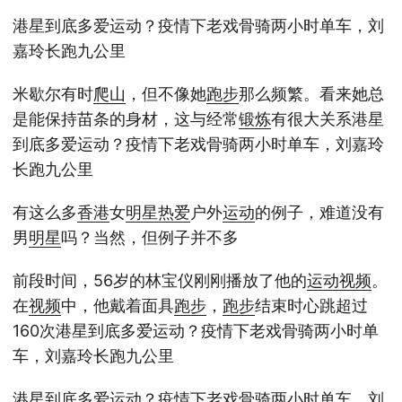
港星到底多爱运动？疫情下老戏骨骑两小时单车，刘
嘉玲长跑九公里
米歇尔有时
爬山
，但不像她
跑步
那么频繁。看来她总
是能保持苗条的身材，这与经常
锻炼
有很大关系港星
到底多爱运动？疫情下老戏骨骑两小时单车，刘嘉玲
长跑九公里
有这么多
香港
女
明星
热爱
户外
运动
的例子，难道没有
男
明星
吗？当然，但例子并不多
前段时间，56岁的林宝仪刚刚播放了他的
运动
视频
。
在
视频
中，他戴着面具
跑步
，
跑步
结束时心跳超过
160次港星到底多爱运动？疫情下老戏骨骑两小时单
车，刘嘉玲长跑九公里
港星到底多爱运动？疫情下老戏骨骑两小时单车，刘