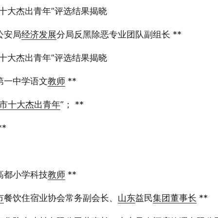
十大杰出青年”评选结果揭晓
公安局
经济
发展
分局反黑除恶专业团队副组长 **
十大杰出青年”评选结果揭晓
第一中学语文
教师
**
市
十大
杰出青年
”； **
*
高都小学科技
教师
**
市
餐饮住宿业协会常务副会长、
山东
益民
集团
董事长
**