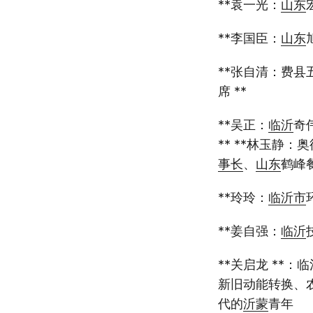
**袁一光：
山东
**李国臣：
山东
**张自清：费县
席 **
**吴正：
临沂
奇
** **林玉静：奥
事长
、
山东
鹤峰
**玲玲：
临沂市
**姜自强：
临沂
**关启龙 **
新旧动能转换、
代的
沂蒙
青年