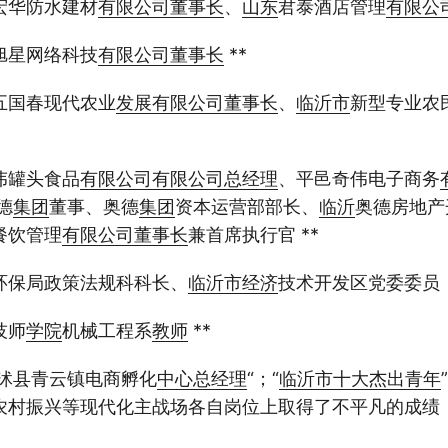
宏华防水建材
有限公司
董事长
、
山东
君泰酒店管理
有限公
旭星网络科技
有限公司
董事长
**
五国春现代农业
发展
有限公司
董事长
、
临沂市
新型专业农
伟罐头食品
有限公司
有限公司
总经理
、平邑奇伟电子商务
德
集团
董事、奥德
集团
资本运营部部长、
临沂
奥德房地产
餐饮管理
有限公司
董事长
兼首席执行官 **
环保局政策法规科科长、
临沂市
经济
技术开发区党委委员（
技师
学院
机械工程系
教师
**
：临沭县青云镇电商孵化
中心
总经理
“；“
临沂市
十大
杰出青年
农村振兴等现代化主战场各自岗位上取得了不平凡的成绩