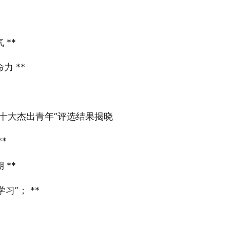
 **
力 **
十大杰出青年”评选结果揭晓
*
 **
学习”； **