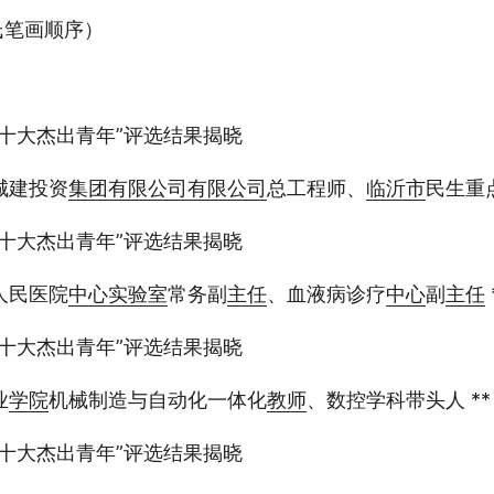
姓氏笔画顺序）
十大杰出青年”评选结果揭晓
城建投资
集团
有限公司
有限公司
总工程师、
临沂市
民生重点
十大杰出青年”评选结果揭晓
人民医院
中心
实验室
常务副
主任
、血液病诊疗
中心
副
主任
十大杰出青年”评选结果揭晓
业
学院
机械制造与自动化一体化
教师
、数控学科带头人 **
十大杰出青年”评选结果揭晓