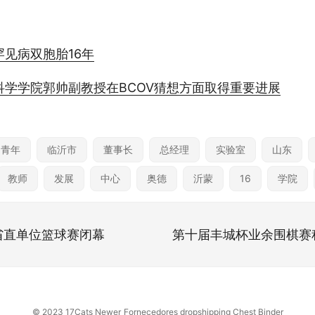
见病双胞胎16年
科学学院郭帅副教授在BCOV猜想方面取得重要进展
出青年
临沂市
董事长
总经理
实验室
山东
教师
发展
中心
奥德
沂蒙
16
学院
省直单位篮球赛闭幕
第十届丰城杯业余围棋赛
© 2023
17Cats Newer
Fornecedores dropshipping
Chest Binder