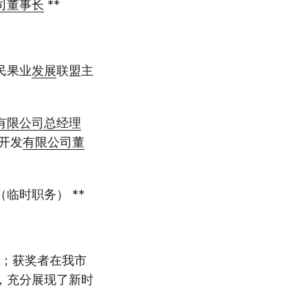
司
董事长
**
民果业
发展
联盟主
有限公司
总经理
开发
有限公司
董
临时职务） **
”；获奖者在我市
，充分展现了新时