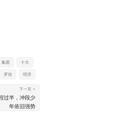
集团
十大
罗信
经济
下一页 »
程过半，冲段少
年依旧强势