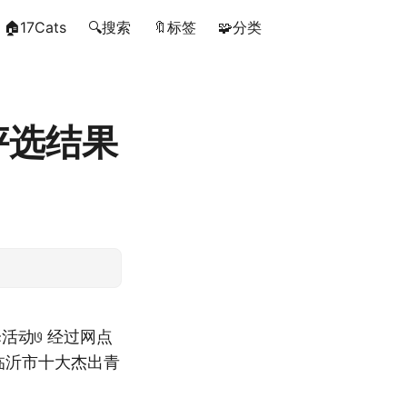
🏠17Cats
🔍搜索
🔖标签
🧩分类
评选结果
活动𞓜 经过网点
“临沂市十大杰出青