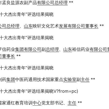
市孟良盐源农副产品
有限公司
总经理
**
十大杰出青年”评选结果揭晓
公司
总经理
、
山东
映轩文化艺术
发展
有限公司
董事长
**
十大杰出青年”评选结果揭晓
罗信药业
集团
有限公司
副
总经理
、
山东
裕信药业
有限公司
司
董事长
**
十大杰出青年”评选结果揭晓
制药
集团
中医药通用技术国家重点
实验室
副
主任
**
大杰出青年”评选结果揭晓V?from=pc)
儒家通红教育培训
中心
党支部书记、
主任
**