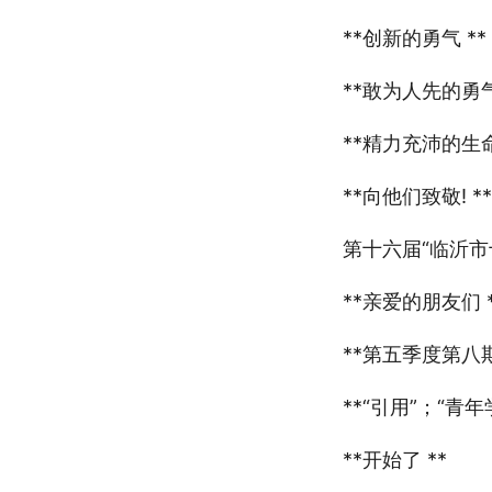
**创新的勇气 **
**敢为人先的勇气
**精力充沛的生命
**向他们致敬! **
第十六届“临沂市
**亲爱的朋友们 *
**第五季度第八期
**“引用”；“青年
**开始了 **