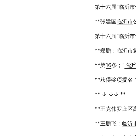
第十六届“临沂市
**张建国
临沂市
第十六届“临沂市
**郑鹏：
临沂市
**第
16
条；“
临沂
**获得奖项提名 *
** ↓ ↓↓ **
**王克伟罗庄区
**王鹏飞：
临沂