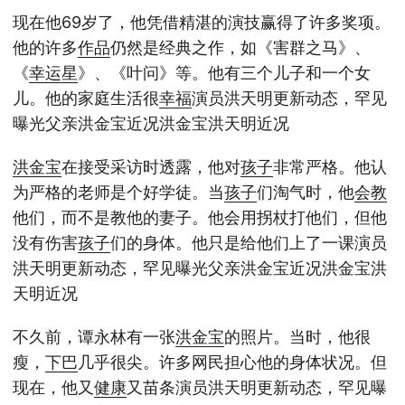
现在他69岁了，他凭借精湛的演技赢得了许多奖项。
他的许多
作品
仍然是经典之作，如《害群之马》、
《
幸运星
》、《叶问》等。他有三个儿子和一个女
儿。他的家庭生活很
幸福
演员洪天明更新动态，罕见
曝光父亲洪金宝近况洪金宝洪天明近况
洪金宝
在接受采访时透露，他对
孩子
非常严格。他认
为严格的老师是个好学徒。当
孩子
们淘气时，他
会教
他们，而不是教他的妻子。他会用拐杖打他们，但他
没有伤害
孩子
们的身体。他只是给他们上了一课演员
洪天明更新动态，罕见曝光父亲洪金宝近况洪金宝洪
天明近况
不久前，谭永林有一张
洪金宝
的照片。当时，他很
瘦，
下巴
几乎很尖。许多网民担心他的身体状况。但
现在，他又
健康
又苗条演员洪天明更新动态，罕见曝