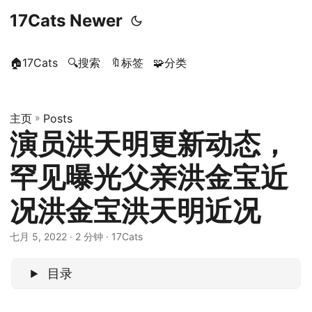
17Cats Newer
🏠17Cats
🔍搜索
🔖标签
🧩分类
主页
»
Posts
演员洪天明更新动态，
罕见曝光父亲洪金宝近
况洪金宝洪天明近况
七月 5, 2022
· 2 分钟 · 17Cats
目录