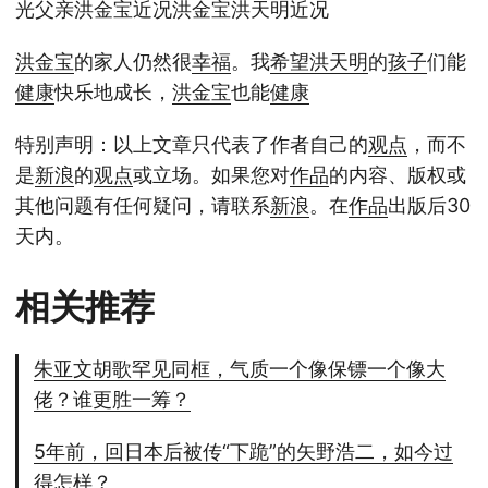
光父亲洪金宝近况洪金宝洪天明近况
洪金宝
的家人仍然很
幸福
。我
希望
洪天明
的
孩子
们能
健康
快乐地成长，
洪金宝
也能
健康
特别声明：以上文章只代表了作者自己的
观点
，而不
是
新浪
的
观点
或立场。如果您对
作品
的内容、版权或
其他问题有任何疑问，请联系
新浪
。在
作品
出版后30
天内。
相关推荐
朱亚文胡歌罕见同框，气质一个像保镖一个像大
佬？谁更胜一筹？
5年前，回日本后被传“下跪”的矢野浩二，如今过
得怎样？