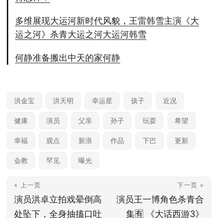
多维展现大运河新时代风貌，王雷韩雪主演《大
运之河》杀青大运之河大运河韩雪
何静准备搬出中天的家何静
洪金宝
洪天明
幸运星
孩子
近况
健康
演员
父亲
孙子
玩耍
希望
幸福
观点
新浪
作品
下巴
更新
会教
罕见
曝光
« 上一页
下一页 »
演员洪卓立拍戏晕倒高
演员王一博角色杀青合
处坠下，全身抽搐口吐
集🈶️ 《大话西游3》