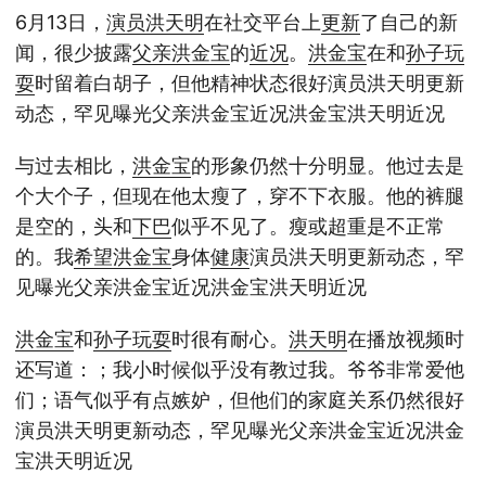
6月13日，
演员
洪天明
在社交平台上
更新
了自己的新
闻，很少披露
父亲
洪金宝
的
近况
。
洪金宝
在和
孙子
玩
耍
时留着白胡子，但他精神状态很好演员洪天明更新
动态，罕见曝光父亲洪金宝近况洪金宝洪天明近况
与过去相比，
洪金宝
的形象仍然十分明显。他过去是
个大个子，但现在他太瘦了，穿不下衣服。他的裤腿
是空的，头和
下巴
似乎不见了。瘦或超重是不正常
的。我
希望
洪金宝
身体
健康
演员洪天明更新动态，罕
见曝光父亲洪金宝近况洪金宝洪天明近况
洪金宝
和
孙子
玩耍
时很有耐心。
洪天明
在播放视频时
还写道：；我小时候似乎没有教过我。爷爷非常爱他
们；语气似乎有点嫉妒，但他们的家庭关系仍然很好
演员洪天明更新动态，罕见曝光父亲洪金宝近况洪金
宝洪天明近况