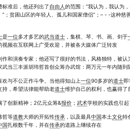
费标准后，他还列出了
自由人
的范围：“我认为，我认为
。”；贫困山区的年轻人、孤儿和国家僧侣”；– - -这种
士
是
一位
多才多艺的
武当
道士
，集棋、琴、书、画、剑于
的视频在互联网上广受欢迎，并被各大媒体广泛转发
制作和演奏专家；他还写了很好的书法，风格独特，被认
家武当三丰派胡玮哲首创众筹办武馆：两万元一年内随到
喜欢与不公正作斗争。当他得知山上
一位
90多岁的
道士
即
支持，希望法律能帮助老
道士
维护自己的权利，也赢得了
满了创新精神；2亿元众筹&
报价
；
武术
学校的实践也引起
伟哲等
道教
大师的开拓性
传承
，以及最具
中国
本土
文化
特
中国
扎根数千年，并在
传承
的道路上继续存在