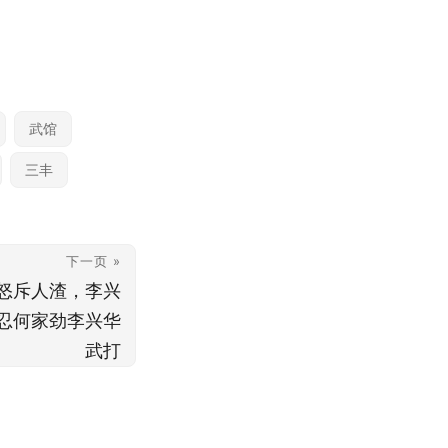
武馆
三丰
下一页 »
怒斥人渣，李兴
忍何家劲李兴华
武打