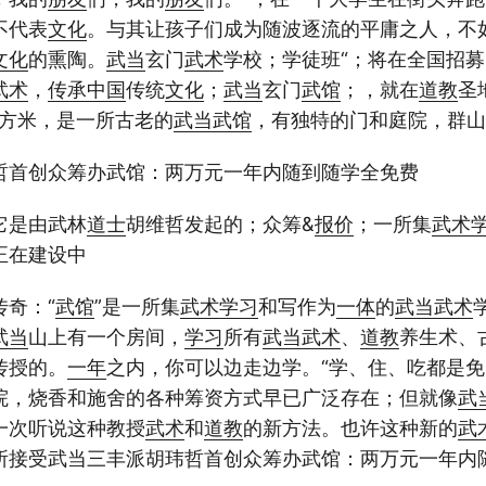
不代表
文化
。与其让孩子们成为随波逐流的平庸之人，不
文化
的熏陶。
武当
玄门
武术
学校；学徒班“；将在全国招募
武术
，
传承
中国
传统
文化
；
武当
玄门
武馆
；，就在
道教
圣
平方米，是一所古老的
武当
武馆
，有独特的门和庭院，群山
哲首创众筹办武馆：两万元一年内随到随学全免费
它是由武林
道士
胡维哲发起的；众筹&
报价
；一所集
武术
正在建设中
传奇：“
武馆
”是一所集
武术
学习
和写作为
一体
的
武当
武术
武当
山上有一个房间，
学习
所有
武当
武术
、
道教
养生术、
传授的。
一年
之内，你可以边走边学。“学、住、吃都是免
院，烧香和施舍的各种筹资方式早已广泛存在；但就像
武
一次听说这种教授
武术
和
道教
的新方法。也许这种新的
武
所接受武当三丰派胡玮哲首创众筹办武馆：两万元一年内