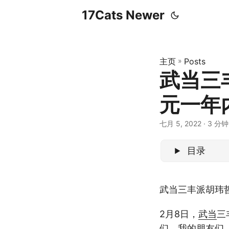
17Cats Newer
主页
»
Posts
武当三
元一年
七月 5, 2022
· 3 分钟 
目录
武当三丰派胡玮
2月8日，
武当
三
们，我的
朋友
们