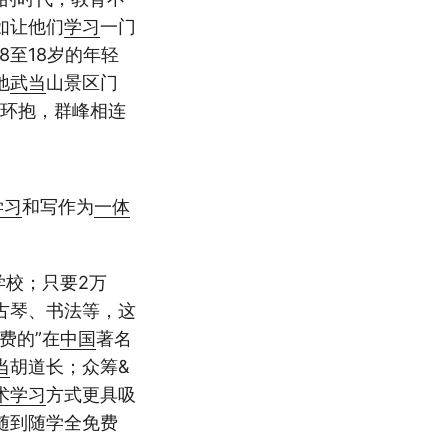
如让他们
学习
一门
8至18岁的年轻
地
武当
山景区门
环抱，群峰相连
学习
和写作为
一体
学校；只要2万
古琴、书法等，这
费的”在
中国
著名
当
胡道长；众筹&
术
学习
方式更具吸
随到随学全免费