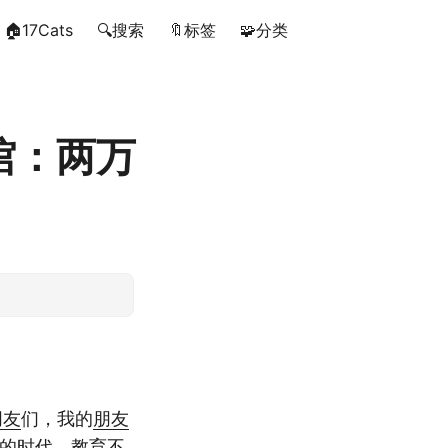
🏠17Cats
🔍搜索
🔖标签
🧩分类
馆：两万
朋友
们，我的
朋友
跑的时代，教育不