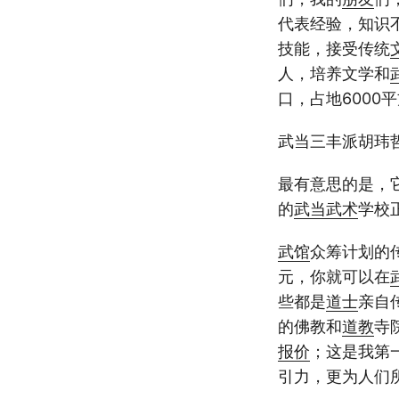
代表经验，知识
技能，接受传统
人，培养文学和
口，占地6000
武当三丰派胡玮
最有意思的是，
的
武当
武术
学校
武馆
众筹计划的
元，你就可以在
些都是
道士
亲自
的佛教和
道教
寺
报价
；这是我第
引力，更为人们