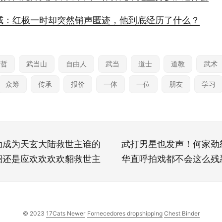
威：红极一时却突然销声匿迹，他到底经历了什么？
伟哲
武当山
自由人
武当
道士
道教
武术
众筹
传承
报价
一体
一位
朋友
学习
动成为天玄大陆救世主谁的
武打男星也发声！何家劲
貂还是应欢欢欢欢貂救世主
华直呼拍戏都不会这么残
© 2023
17Cats Newer
Fornecedores dropshipping
Chest Binder