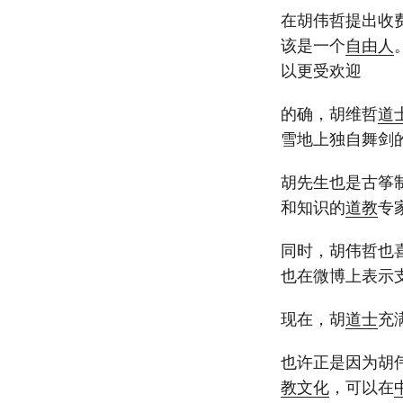
在胡伟哲提出收
该是一个
自由人
以更受欢迎
的确，胡维哲
道
雪地上独自舞剑
胡先生也是古筝
和知识的
道教
专
同时，胡伟哲也
也在微博上表示
现在，胡
道士
充
也许正是因为胡
教
文化
，可以在