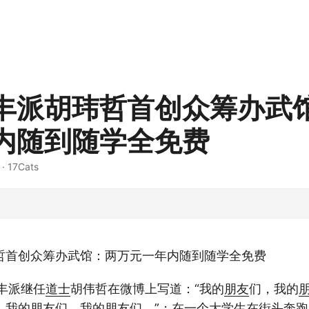
丰派胡玮哲首创众筹办武
内随到随学全免费
· 17Cats
哲首创众筹办武馆：两万元一年内随到随学全免费
丰派继任
道士
胡伟哲在微博上写道：“我的
朋友
们，我的
，我的
朋友
们，我的
朋友
们。”；在一个大学生在街头奔