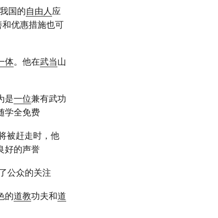
，我国的
自由人
应
慈善和优惠措施也可
一体
。他在
武当
山
为是
一位
兼有武功
随学全免费
将被赶走时，他
良好的声誉
了公众的关注
色的
道教
功夫和
道