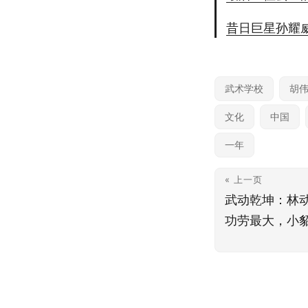
昔日巨星孙耀
武术学校
胡
文化
中国
一年
« 上一页
武动乾坤：林
功劳最大，小