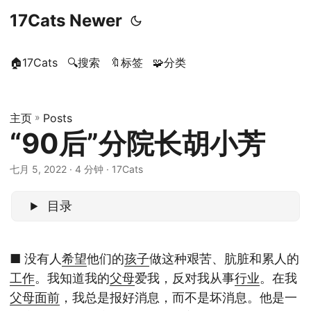
17Cats Newer
🏠17Cats
🔍搜索
🔖标签
🧩分类
主页
»
Posts
“90后”分院长胡小芳
七月 5, 2022
· 4 分钟 · 17Cats
目录
■ 没有人
希望
他们的
孩子
做这种艰苦、肮脏和累人的
工作
。我知道我的
父母
爱我，反对我从事
行业
。在我
父母
面前
，我总是报好消息，而不是坏消息。他是一