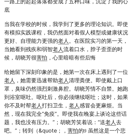
一路上的起起落落都变成了五种口味，沉淀了我的心
底
当我在学校的时候，我学到了更多的理论知识。即使
有模拟实践课程，我仍然面对着假人模型或健康状况
更好、自理能力更强的
老人
。在医院实习的第一天，
当她看到残疾和弱智
老人
流着口水，脖子歪歪的时
候，胡晓芳很
害怕
，心里暗暗有些后悔
给她留下深刻印象的是，她第一次在床上遇到了一位
老人
，她需要迅速帮助
老人
清理粪便。即使戴上口
罩，臭味仍然强烈刺激鼻腔。胡晓芳情不自禁。她跑
到浴室呕吐。呕吐后，你必须继续呕吐；这时，如果
你不及时帮
老人
打扫卫生，
老人
感冒会更麻烦。当
然，现在我完全“免疫”。即使我在晚宴上谈论这些话
题，我也没有压力。”；胡晓芳笑着说：“送
老人
去
吧。”；转到（&quote；，
害怕
的𞓜 虽然这是一个悲