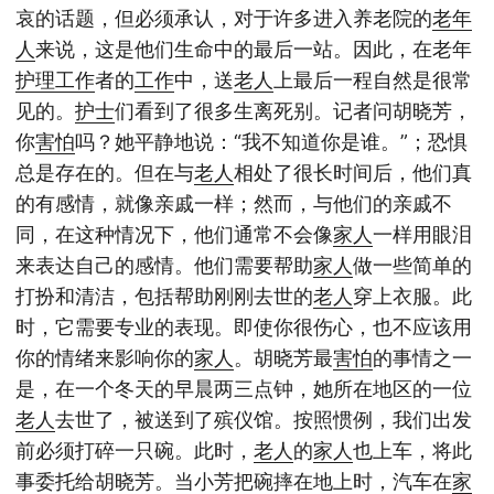
哀的话题，但必须承认，对于许多进入养老院的
老年
人
来说，这是他们生命中的最后一站。因此，在老年
护理
工作
者的
工作
中，送
老人
上最后一程自然是很常
见的。
护士
们看到了很多生离死别。记者问胡晓芳，
你
害怕
吗？她平静地说：“我不知道你是谁。”；恐惧
总是存在的。但在与
老人
相处了很长时间后，他们真
的有感情，就像亲戚一样；然而，与他们的亲戚不
同，在这种情况下，他们通常不会像
家人
一样用眼泪
来表达自己的感情。他们需要帮助
家人
做一些简单的
打扮和清洁，包括帮助刚刚去世的
老人
穿上衣服。此
时，它需要专业的表现。即使你很伤心，也不应该用
你的情绪来影响你的
家人
。胡晓芳最
害怕
的事情之一
是，在一个冬天的早晨两三点钟，她所在地区的一位
老人
去世了，被送到了殡仪馆。按照惯例，我们出发
前必须打碎一只碗。此时，
老人
的
家人
也上车，将此
事委托给胡晓芳。当小芳把碗摔在地上时，汽车在
家