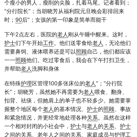
个瘦小的男人，瘦削的尖脸，扎着马尾。记者看到；
“分行院长”；当胡晓芳从福利院元旦晚会彩排回来
时；
90
后”；女孩的第一印象是简单而能干
下午2点左右，医院的
老人
刚从午睡中醒来。这时，
护士
们下午开始
工作
。他们送零食给
老人
，无论他们
需要鼻饲、液体喂养还是可以
照顾
自己，他们都应该
一一
照顾
他们。吃过零食后，我会在下午打扫卫生，
并帮助
老人
洗脚和身体
在特殊
护理
区管理100多张床位的
老人
”；“分行院
长”；胡晓芳，虽然她不再需要为
老人
喂食、翻身、
扣背、祛痰，但她肩上的单子也不轻多少。她需要掌
握整个地区每个
老人
的基本情况、
护士
的
照顾
、事故
和紧急情况，并更经常地处理各种
关系
。虽然在这样
一个相对封闭的小社会中，
护士
与
老人
的
关系
、
护士
之间的
关系
、
老年人
之间的
关系
、家庭成员与
护理
工