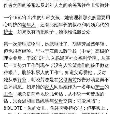
作
者之间的
关系
以及
老年人
之间的
关系
往往非常微妙
一个1992年出生的年轻女孩，她管理着那么多需要用
心呵护的
老年人
，还有比她年长的叔叔和阿姨几代的
护士
，如果没有两把刷子，她很难说服公众
第一次清理脏物时，她就呕吐了。胡晓芳虽然年轻，
但也很有经验。毕业于江西民政学校（中专）高级
护
理
专业后，于2010年加入杨浦区社会福利学院，从基
层一直努力
工作
到现在；没有人
希望
他们的
孩子
做这
种艰苦、肮脏和累人的
工作
”；知道
父母
爱她，反对
她从事
行业
，胡晓芳总是在
父母
面前
报告好消息而不
是坏消息。如果她的
家人
问起她作为一名年迈
护士
的
工作
，她总是简单地说几句话，从不说一句苦涩的
话，只会温和而熟练地与
父母
交谈；可爱风骚“：
&QUOTE；你的女儿，你还需要担心吗；但事实上，