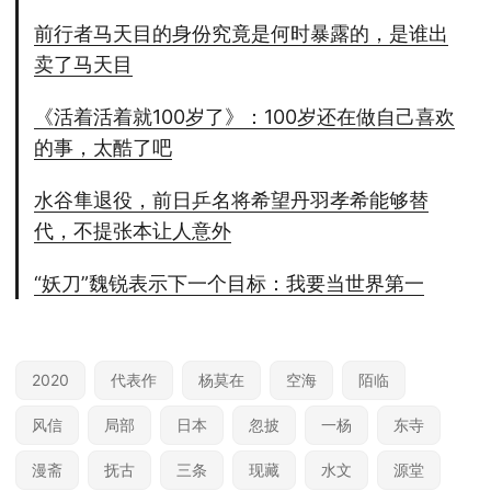
前行者马天目的身份究竟是何时暴露的，是谁出
卖了马天目
《活着活着就100岁了》：100岁还在做自己喜欢
的事，太酷了吧
水谷隼退役，前日乒名将希望丹羽孝希能够替
代，不提张本让人意外
“妖刀”魏锐表示下一个目标：我要当世界第一
2020
代表作
杨莫在
空海
陌临
风信
局部
日本
忽披
一杨
东寺
漫斋
抚古
三条
现藏
水文
源堂