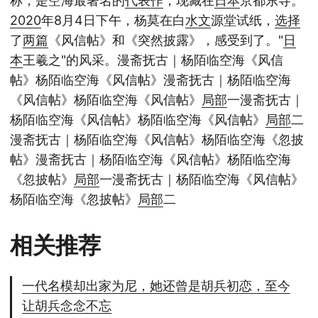
称，是空海最著名的
代表作
，现藏在
日本
京都东寺。
2020
年8月4日下午，杨莫在白
水文
源堂试纸，
选择
了
两篇
《风信帖》和《突然披露》，感受到了。"
日
本
王羲之"的风采。漫斋抚古｜杨陌临空海《风信
帖》杨陌临空海《风信帖》漫斋抚古｜杨陌临空海
《风信帖》杨陌临空海《风信帖》
局部
一漫斋抚古｜
杨陌临空海《风信帖》杨陌临空海《风信帖》
局部
二
漫斋抚古｜杨陌临空海《风信帖》杨陌临空海《忽披
帖》漫斋抚古｜杨陌临空海《风信帖》杨陌临空海
《忽披帖》
局部
一漫斋抚古｜杨陌临空海《风信帖》
杨陌临空海《忽披帖》
局部
二
相关推荐
一代名模却出家为尼，她还曾是胡兵初恋，至今
让胡兵念念不忘