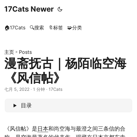
17Cats Newer
🏠17Cats
🔍搜索
🔖标签
🧩分类
主页
»
Posts
漫斋抚古｜杨陌临空海
《风信帖》
七月 5, 2022
· 1 分钟 · 17Cats
目录
《风信帖》是
日本
和尚空海与最澄之间三条信的合