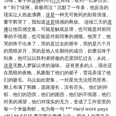
当晚，董宇辉
直播
时63
万人
在线，收到一亿多点赞。
# " 到了绿洲，喜极而泣 " 沉默了一年多，他反击的
现实让人热血沸腾，
这是
一种无可救药的刻骨浪漫。
董宇辉哭了，我知道
这是
情感的释放。 连续三天的
直
播
让他百感交集，可能是触底反弹，也可能是对前同
事的不情愿，也可能是对前同事的感慨。他哭了，他
哭的终于出来了，哭的是过去的艰辛，哭的是六个月
的黑暗岁月，哭的是他人生期待的成功，折磨后终于
到来，他可以以胜利者骄傲的态度回忆过去，从此，
这是
无数人梦寐以求的滋味。 还有更多的人，现在还
在黑暗的夜晚，风撕裂了他们的裙子，雪花弄湿了他
们的睫毛。乌云如此密集，一丝星光无法照亮世界。
脚上布满了荆棘，道路漫长，没有尽头。 他们的抑
郁，他们的恐惧，他们的困惑，他们的不情愿，他们
对美的渴望，他们对现实的无力，变成了工作室里的
每一个米饭和虾，化为每一句 **" Hard work pays