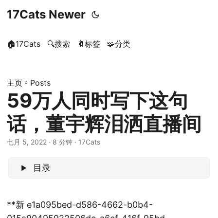
17Cats Newer
🏠17Cats
🔍搜索
🔖标签
🧩分类
主页
»
Posts
59万人同时写下这句
话，董宇辉泪洒直播间
七月 5, 2022
· 8 分钟 · 17Cats
目录
**新 e1a095bed-d586-4662-b0b4-