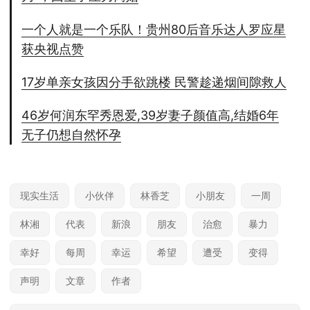
一个人就是一个乐队！贵州80后音乐达人罗应星
获央视点赞
17岁单亲女孩因分手欲跳楼 民警趁递烟间隙救人
46岁何润东罕秀恩爱,39岁妻子颜值高,结婚6年
无子仍想自然怀孕
现实生活
小伙伴
林香芝
小朋友
一周
林湘
代表
新浪
朋友
治愈
暴力
幸好
每周
幸运
希望
遭受
变得
声明
文章
作者