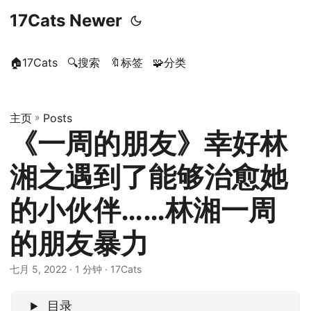
17Cats Newer
🏠17Cats
🔍搜索
🔖标签
🧩分类
主页
»
Posts
《一周的朋友》幸好林
湘之遇到了能够治愈她
的小伙伴……林湘一周
的朋友暴力
七月 5, 2022
· 1 分钟 · 17Cats
目录