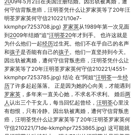
20
09年5月2日在美国注册结婚。因出轨被离婚，遭
何守信背叛患癌，汪明荃凭什么让罗家英等了20年汪
明荃罗家英何守信210221/10e7-
kkmphpr7253708.jpg)
罗家英
从1989年第一次见面
到
20
09年结婚"追"
汪明荃
20
年才到手。 也许这就是
为什么他们一起
经历
过生死。他们不在乎自己的名声
和
孩子
是否能有自己的
孩子
。他们一直坚持到今天。
因出轨被离婚，遭何守信背叛患癌，汪明荃凭什么让
罗家英等了20年汪明荃罗家英何守信210221/4551-
kkmphpr7253785.jpg) 结论 在"阿姐"
汪明荃
一生
经
历
了许多起起落落。 正是因为她的心向美，才能遇到
罗家英
，多年来一直关心她，不求名不求利。 婚后
两
人
认出三个干女儿，每当回忆起曾经，
汪明荃
心里没
有怨恨，只有冷静。因出轨被离婚，遭何守信背叛患
癌，汪明荃凭什么让罗家英等了20年汪明荃罗家英何
守信210221/71de-kkmphpr7253865.jpg) 这可能就