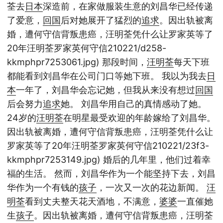
荃去
日本
深造前，在家做服装生意的刘昌华已经传递
了爱意，
回国
后对她展开了猛烈的
追求
。因出轨被离
婚，遭何守信背叛患癌，汪明荃凭什么让罗家英等了
20年汪明荃罗家英何守信210221/d258-
kkmphpr7253061.jpg) 那段时间，
汪明荃
每天下班
都能看到刘昌华在公司门口等她下班。 我以为我去
日
本
一年了，刘昌华会忘记她，但我从来没有想过
回国
后会努力
追求
她。 刘昌华用自己的真情感动了她。
24岁的
汪明荃
在明星最受欢迎的年龄嫁给了刘昌华。
因出轨被离婚，遭何守信背叛患癌，汪明荃凭什么让
罗家英等了20年汪明荃罗家英何守信210221/23f3-
kkmphpr7253149.jpg) 婚后的几年里，他们过着幸
福的生活。 然而，刘昌华作为一个能坚持下去，刘昌
华作为一个有钱的
孩子
，一次又一次的花边新闻。
汪
明荃
看到丈夫整天花天酒地，不满意，
婆婆
一直催她
生
孩子
。因出轨被离婚，遭何守信背叛患癌，汪明荃