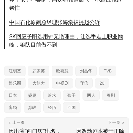
帮忙
中国石化原副总经理张海潮被提起公诉
SK回应子阳选用钟无艳理由，让选手走上职业巅
峰，狼队目前做不到
汪明荃
罗家英
欧嘉慧
刘昌华
TVB
娱乐圈
大姐大
电视剧
守信
20
日本
婆婆
追求
孩子
两人
粤剧
离婚
巅峰
经历
回国
« 上一页
下一页 »
因出演“西门庆”出名，
因改动剧本被于正除