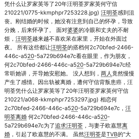
凭什么让罗家英等了20年汪明荃罗家英何守信
210221/0775-kkmphpr7253228.jpg)
汪明荃
感到沮
丧。刚结婚的时候，她没有注意到自己的怀孕，导致
分娩，后来怀孕了。 面对
婆婆
的冷眼和丈夫的不耐
烦，
汪明荃
越来越不喜欢呆在家里，开始在外面过
夜。 所有这些都让
汪明荃
的搭档何2c70bfed-2466-
446c-a5
20
-5a729b694e7c看在眼里，作为朋友，
何2c70bfed-2466-446c-a5
20
-5a729b694e7c经
常听她讲，开导她安慰她。 没人想到，
两人
竟然慢慢
产生了感情。因出轨被离婚，遭何守信背叛患癌，汪
明荃凭什么让罗家英等了20年汪明荃罗家英何守信
210221/a068-kkmphpr7253297.jpg) 相恋何
2c70bfed-2466-446c-a5
20
-5a729b694e7c，
汪
明荃
离婚
何2c70bfed-2466-446c-a5
20
-
5a729b694e7c为了
追求
汪明荃
，与妻子欧嘉慧
离
婚
，引起了欧嘉慧的不满。 虽然
汪明荃
是
TVB
的"大