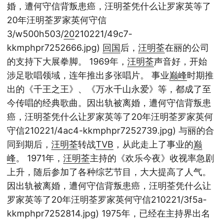
婚，遭何守信背叛患癌，汪明荃凭什么让罗家英等了
20年汪明荃罗家英何守信
3/w500h503/
20
210221/49c7-
kkmphpr7252666.jpg)
回国
后，
汪明荃
在丽的公司
的支持下大展拳脚。 1969年，
汪明荃
声音好，开始
涉足歌唱领域，连年推出多张唱片。 事业
巅峰
时期推
出的《千王之王》、《万水千山永爱》等，都成了至
今传唱的经典歌曲。因出轨被离婚，遭何守信背叛患
癌，汪明荃凭什么让罗家英等了20年汪明荃罗家英何
守信210221/4ac4-kkmphpr7252739.jpg) 与丽的合
同到期后，
汪明荃
转战
TVB
，从此走上了事业的
巅
峰
。 1971年，
汪明荃
主持的《欢乐今夜》收视率急剧
上升，随后参加了各种综艺节目，大大提高了人气。
因出轨被离婚，遭何守信背叛患癌，汪明荃凭什么让
罗家英等了20年汪明荃罗家英何守信210221/3f5a-
kkmphpr7252814.jpg) 1975年，已经在主持界出名