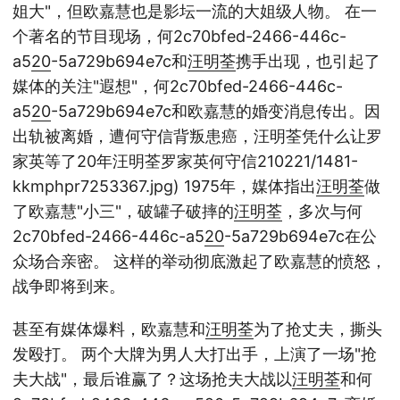
姐大"，但欧嘉慧也是影坛一流的大姐级人物。 在一
个著名的节目现场，何2c70bfed-2466-446c-
a5
20
-5a729b694e7c和
汪明荃
携手出现，也引起了
媒体的关注"遐想"，何2c70bfed-2466-446c-
a5
20
-5a729b694e7c和欧嘉慧的婚变消息传出。因
出轨被离婚，遭何守信背叛患癌，汪明荃凭什么让罗
家英等了20年汪明荃罗家英何守信210221/1481-
kkmphpr7253367.jpg) 1975年，媒体指出
汪明荃
做
了欧嘉慧"小三"，破罐子破摔的
汪明荃
，多次与何
2c70bfed-2466-446c-a5
20
-5a729b694e7c在公
众场合亲密。 这样的举动彻底激起了欧嘉慧的愤怒，
战争即将到来。
甚至有媒体爆料，欧嘉慧和
汪明荃
为了抢丈夫，撕头
发殴打。 两个大牌为男人大打出手，上演了一场"抢
夫大战"，最后谁赢了？这场抢夫大战以
汪明荃
和何