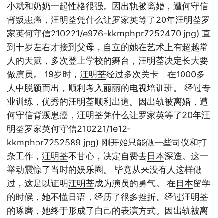
小就和奶奶一起性格很强。因出轨被离婚，遭何守信
背叛患癌，汪明荃凭什么让罗家英等了20年汪明荃罗
家英何守信210221/e976-kkmphpr7252470.jpg) 直
到十岁左右才接到父母，自立的她在艺术上有超越常
人的天赋，多次登上学校的舞台，
汪明荃
决定长大要
做演员。 19岁时，
汪明荃
经过多次关卡，在1000多
人中脱颖而出，顺利考入丽丽的电视培训班。 经过专
业训练，优秀的
汪明荃
顺利出道。因出轨被离婚，遭
何守信背叛患癌，汪明荃凭什么让罗家英等了20年汪
明荃罗家英何守信210221/1e12-
kkmphpr7252589.jpg) 刚开始只能做一些司仪和打
杂工作，
汪明荃
不甘心，决定自费去
日本
深造。这一
举动震惊了当时的
娱乐圈
。 毕竟从来没有人这样做
过，这足以证明
汪明荃
成为演员的勇气。 在
日本
留学
的时候，她不懂日语，
经历
了很多挫折。经过
汪明荃
的琢磨，她终于形成了自己的表演方式。因出轨被离