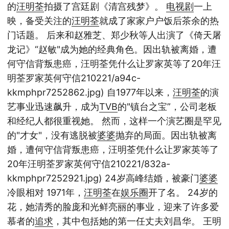
的
汪明荃
拍摄了宫廷剧《清宫残梦》。
电视剧
一上
映，备受关注的
汪明荃
就成了家家户户饭后茶余的热
门话题。 后来和赵雅芝、郑少秋等人出演了《倚天屠
龙记》“赵敏"成为她的经典角色。因出轨被离婚，遭
何守信背叛患癌，汪明荃凭什么让罗家英等了20年汪
明荃罗家英何守信210221/a94c-
kkmphpr7252862.jpg) 自1977年以来，
汪明荃
的演
艺事业迅速飙升，成为
TVB
的"镇台之宝”，公司老板
和经纪人都很重视她。 然而，这样一个演艺圈是罕见
的"才女"，没有逃脱被
婆婆
抛弃的局面。因出轨被离
婚，遭何守信背叛患癌，汪明荃凭什么让罗家英等了
20年汪明荃罗家英何守信210221/832a-
kkmphpr7252921.jpg) 24岁高峰结婚，被豪门
婆婆
冷眼相对 1971年，
汪明荃
在
娱乐圈
开了名。 24岁的
花，她清秀的脸庞和光鲜亮丽的事业，迎来了许多爱
慕者的
追求
，其中包括她的第一任丈夫刘昌华。 王明