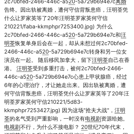
2c70bfed-2466-446c-a5
20
-5a729b694e7c
离婚
告终。因出轨被离婚，遭何守信背叛患癌，汪明荃凭
什么让罗家英等了20年汪明荃罗家英何守信
210221/faba-kkmphpr7253400.jpg) 为什么
2c70bfed-2466-446c-a5
20
-5a729b694e7c和
汪
明荃
恢复单身后会在一起，却从未想过何2c70bfed-
2466-446c-a5
20
-5a729b694e7c转身和另一位女
演员在一起。 随后移民加拿大，留下
汪明荃
自己在香
港。
汪明荃
受到多重打击，被何2c70bfed-2466-
446c-a5
20
-5a729b694e7c心患上甲状腺癌，经过
6年的心理治疗，才让她走出来。因出轨被离婚，遭
何守信背叛患癌，汪明荃凭什么让罗家英等了20年汪
明荃罗家英何守信210221/5d83-
kkmphpr7253427.jpg) 因为这场"抢夫大战"，
汪明
荃
的名气受到严重影响，一时没有
电视剧
资源给她。
电视剧
不行，为什么不接电影？
20
世纪70年代末，