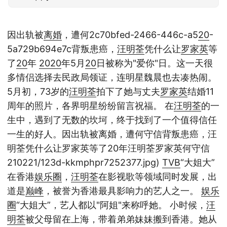
因出轨被
离婚
，遭何2c70bfed-2466-446c-a5
20
-
5a729b694e7c背叛患癌，
汪明荃
凭什么让
罗家英
等
了
20
年
20
20
年5月
20
日被称为"爱你"日。这一天很
多情侣选择去民政局领证，连明星魏晨也去凑热闹。
5月初，73岁的
汪明荃
拍下了她与丈夫
罗家英
结婚11
周年的照片，各界明星纷纷留言祝福。 在
汪明荃
的一
生中，遇到了无数的坎坷，终于找到了一个值得信任
一生的好人。因出轨被离婚，遭何守信背叛患癌，汪
明荃凭什么让罗家英等了20年汪明荃罗家英何守信
210221/123d-kkmphpr7252377.jpg)
TVB
“大姐大”
在香港
娱乐圈
，
汪明荃
在影视歌等领域同时发展，出
道是
巅峰
，被誉为香港最具影响力的艺人之一。
娱乐
圈
“大姐大”，艺人都以"阿姐"来称呼她。 小时候，
汪
明荃
被父母留在上海，带着弟弟妹妹搬到香港。她从