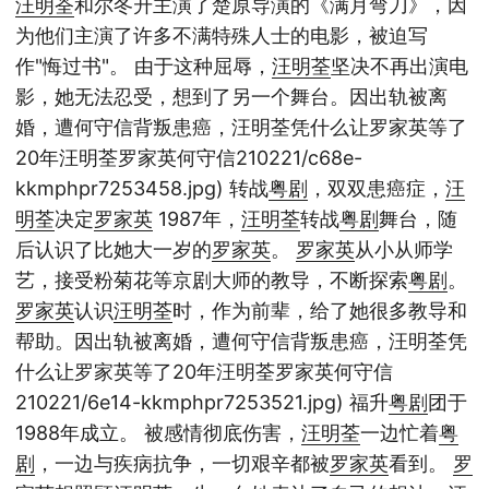
汪明荃
和尔冬升主演了楚原导演的《满月弯刀》，因
为他们主演了许多不满特殊人士的电影，被迫写
作"悔过书"。 由于这种屈辱，
汪明荃
坚决不再出演电
影，她无法忍受，想到了另一个舞台。因出轨被离
婚，遭何守信背叛患癌，汪明荃凭什么让罗家英等了
20年汪明荃罗家英何守信210221/c68e-
kkmphpr7253458.jpg) 转战
粤剧
，双双患癌症，
汪
明荃
决定
罗家英
1987年，
汪明荃
转战
粤剧
舞台，随
后认识了比她大一岁的
罗家英
。
罗家英
从小从师学
艺，接受粉菊花等京剧大师的教导，不断探索
粤剧
。
罗家英
认识
汪明荃
时，作为前辈，给了她很多教导和
帮助。因出轨被离婚，遭何守信背叛患癌，汪明荃凭
什么让罗家英等了20年汪明荃罗家英何守信
210221/6e14-kkmphpr7253521.jpg) 福升
粤剧
团于
1988年成立。 被感情彻底伤害，
汪明荃
一边忙着
粤
剧
，一边与疾病抗争，一切艰辛都被
罗家英
看到。
罗