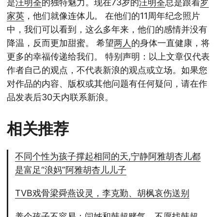
是
汪明荃
的独特魅力。现在73岁的
汪明荃
总是跟着
罗
家英
，他们就像连体儿。 在他们的11周年纪念照片
中，我们可以看到，这么多年来，他们的感情并没有
降温，反而更加甜蜜。 希望
两人
的身体一直健康，将
更多的幸福传递给我们。 特别声明：以上文章仅代表
作者自己的观点，不代表新浪的观点或立场。如果您
对作品的内容、版权或其他问题有任何疑问，请在作
品发表后30天内联系新浪。
相关推荐
不同个性为孩子撑起相同的天,宁静阿雅胡杏儿都
是富足“浪妈”阿雅胡杏儿儿子
TVB戏骨梁舜燕设灵，李克勤、胡枫哀伤送别
养个孩子不容易：闫姊和韩超赌气，不愿找韩超