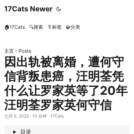
17Cats Newer
🏠17Cats
🔍搜索
🔖标签
🧩分类
主页
»
Posts
因出轨被离婚，遭何守
信背叛患癌，汪明荃凭
什么让罗家英等了20年
汪明荃罗家英何守信
七月 5, 2022
· 10 分钟 · 17Cats
目录