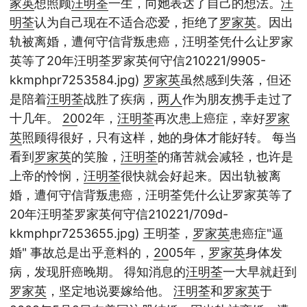
家英
想照顾
汪明荃
一生，向她表达了自己的想法。
汪
明荃
认为自己现在不适合恋爱，拒绝了
罗家英
。因出
轨被离婚，遭何守信背叛患癌，汪明荃凭什么让罗家
英等了20年汪明荃罗家英何守信210221/9905-
kkmphpr7253584.jpg)
罗家英
虽然感到失落，但还
是陪着
汪明荃
战胜了疾病，
两人
作为朋友携手走过了
十几年。
20
02年，
汪明荃
再次患上癌症，幸好
罗家
英
照顾得很好，只有这样，她的身体才能好转。 每当
看到
罗家英
的笑脸，
汪明荃
的痛苦就会减轻，也许是
上帝的怜悯，
汪明荃
很快就会好起来。因出轨被离
婚，遭何守信背叛患癌，汪明荃凭什么让罗家英等了
20年汪明荃罗家英何守信210221/709d-
kkmphpr7253655.jpg) 王明荃，
罗家英
患癌症"逼
婚" 事故总是出乎意料的，
20
05年，
罗家英
身体发
病，发现肝癌晚期。 得知消息的
汪明荃
一大早就赶到
罗家英
，坚定地说要嫁给他。
汪明荃
和
罗家英
于