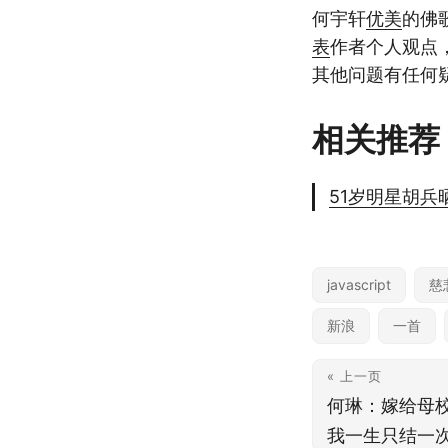
何宇轩
优美
的佛
表
作者个人观点
其他问题有任何
相关推荐
51岁明星胡
javascript
慈
新浪
一首
« 上一页
何琳：嫁给母
我一生只结一