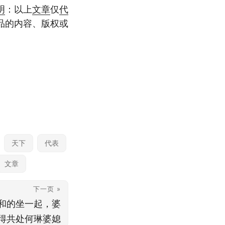
明
：以上
文章
仅
代
品的内容、版权或
天下
代表
文章
下一页 »
和的坐一起，婆
得共处何琳婆媳