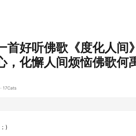
一首好听佛歌《度化人间
心，化懈人间烦恼佛歌何
· 17Cats
；)