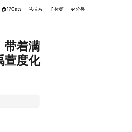
🏠17Cats
🔍搜索
🔖标签
🧩分类
》带着满
禹萱度化