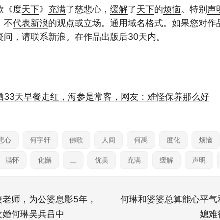
歌《度
天下
》
充满
了慈悲心，
缓解
了
天下
的
烦恼
。特别
声
，不
代表
新浪
的观点或立场。通用域名格式。如果您对作
疑问，请联系
新浪
。在作品出版后30天内。
兵晒33天早餐走红，海参是常客，网友：难怪保养那么好
悲心
何宇轩
佛歌
人间
何禹
度化
烦恼
满怀
化懈
__
优美
充满
缓解
声明
校老师，为公婆息影5年，
何琳和婆婆总算能心平气
次婚何琳吴兵吕中
媳难