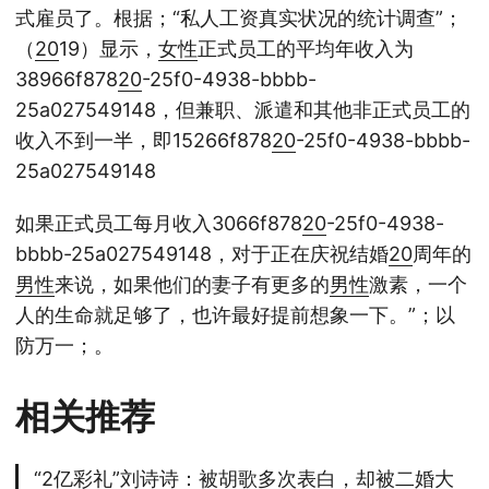
式雇员了。根据；“私人工资真实状况的统计调查”；
（
20
19）显示，
女性
正式员工的平均年收入为
38966f878
20
-25f0-4938-bbbb-
25a027549148，但兼职、派遣和其他非正式员工的
收入不到一半，即15266f878
20
-25f0-4938-bbbb-
25a027549148
如果正式员工每月收入3066f878
20
-25f0-4938-
bbbb-25a027549148，对于正在庆祝结婚
20
周年的
男性
来说，如果他们的妻子有更多的
男性
激素，一个
人的生命就足够了，也许最好提前想象一下。”；以
防万一；。
相关推荐
“2亿彩礼”刘诗诗：被胡歌多次表白，却被二婚大