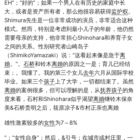
EH“；“好的”；如果一个男人在有历史的家庭中长
大，或者是资产所有者，那么他很容易获得
监护权
。
Shimura先生是一位非常成功的演员，非常适合这种
模式。然而，特别是考虑到最小儿子的年龄，他仍然
需要母亲的支持，他非常担心Shinohara和养育子女
之间的关系。性别研究者山崎岛子
（ShimikoYamazaki）说：“这看起来像是急于
离
婚
。”。
石桥
和铃木
离婚
的原因之一是；育儿已经结
束；。我懂了。我的第三个女儿
去年
六月从国际学校
毕业。如果三个
孩子
上了大学，一切都结束了。虽然
离婚
的案例很多，但可以理解的是，从
抚养
孩子
的角
度来看，石村和Shinohara似乎渴望
离婚
继铃木保奈
美&石桥贵明之后，筱原凉子&市村正亲也离婚
雄性激素较多的
女性
为7～8%
”；“
女性
自身”；然后，&引号；在城市或村庄里，一