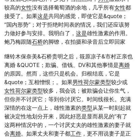
较高的
女性
没有选择葡萄酒的余地，几乎所有
女性
都
接受了。如果
这是
共同的感觉，即使它是&quote；
“国内形势”；对于拒绝时间表的情况，我们还应该努
力做好参与安排。我明白了，
这是
雄性激素的作用。
鲍乃梅跟随
石桥
的脚镣，在拍摄和录音后立即回家
继铃木保奈美&石桥贵明之后，筱原凉子&市村正亲也
离婚 &QUOTE；欺骗、借钱、DV和其他事情是
离婚
的原因。然而，这些只是机会。归根结底，它是
&quote；互相憎恨；。如果
男性
荷尔蒙
类型
较少或
女性
荷尔蒙
类型
较多，我会说；被欺骗会让你生气，
但你并不讨厌它；等到你讨厌它。时间线很长。充满
深情的在这一点上，雄性激素的
类型
从某一时刻起就
被决定性地划分开来，因此好恶是显而易见的“有了
这两种情况中的，一个讨厌丈夫的雄性激素的妻子就
会
离婚
。如果丈夫和妻子都
工作
，更不用说妻子是正