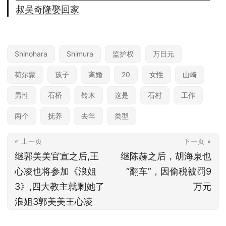
叔吴奇隆娶回家
Shinohara
Shimura
监护权
万日元
荷尔蒙
孩子
离婚
20
女性
山崎
男性
石桥
铃木
这是
石村
工作
两个
抚养
去年
类型
« 上一页
下一页 »
继郭美美官宣之后,王
继陈赫之后，胡海泉也
心凌也将参加《浪姐
“翻车”，因偷税被罚9
3》,四大教主就剩她了
万元
浪姐3郭美美王心凌