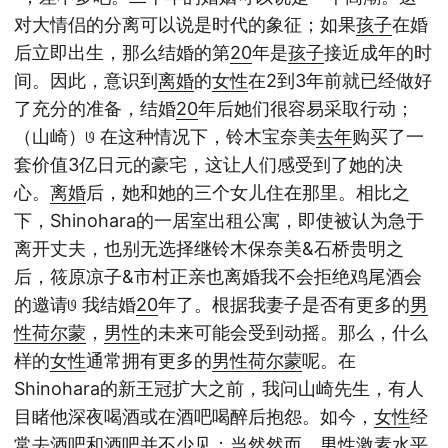
对大情侣的分离可以说是时代的象征；如果
孩子
在婚
后立即出生，那么结婚的第
20
年是
孩子
接近成年的时
间。因此，意识到
离婚
的
女性
在2到3年前就已经做好
了充分的准备，结婚
20
年后她们很容易采取行动；
（山崎）𞓜 在这种情况下，铃木宝奈美
去年
购买了一
套价值3亿日元的豪宅，这让人们感受到了她的决
心。
离婚
后，她和她的三个女儿住在那里。相比之
下，Shinohara的一居室出租公寓，即使被认为急于
离开丈夫，也别无选择继铃木保奈美&石桥贵明之
后，筱原凉子&市村正亲也离婚我不会拒绝鸡尾酒会
的邀请𞓜 我结婚
20
年了。根据我妻子是否有更多的
男
性
荷尔蒙
，
男性
的未来可能会受到动摇。那么，什么
样的
女性
通常拥有更多的
男性
荷尔蒙
呢。在
Shinohara的新王冠扩大之前，我问山崎先生，有人
目睹他深夜喝酒或在酒吧喝醉后抱怨。如今，
女性
经
常去酒吧和酒吧并不少见；当然然而，
男性
激素水平