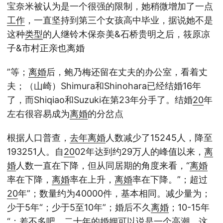
宝奈米被认为是一个很强的限制，她稍微增加了一点
工作
，一直坚持到第三个女孩高中毕业，据说她不是
这种
类型
的人继铃木保奈美&石桥贵明之后，筱原凉
子&市村正亲也离婚
”等；
离婚
后，鲍乃梅还留在丈夫的办公室，看着丈
夫；（山崎）Shimura和Shinohara已经结婚16年
了，而Shiqiao和Suzuki在第23年分手了。结婚
20
年
左右很容易成为
离婚
的分岔点
根据人口普查，
去年
离婚
人数减少了15245人，降至
193251人。自
20
02年达到约29万人的峰值以来，
离
婚
人数一直在下降，但从同居期的角度来看，“
离婚
率在下降，
离婚
率在上升，
离婚
率在下降。”；超过
20
年”；数量约为40000件，基本相同。减少量为；
少于5年“；少于5至10年”；婚后不久
离婚
；10-15年
“；差不多吧。二十年的婚姻可以说是一个高潮。这