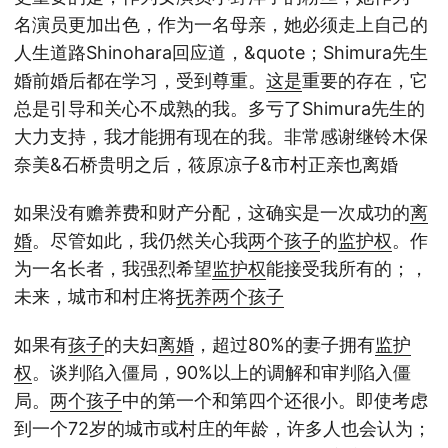
名演员更加出色，作为一名母亲，她必须走上自己的
人生道路Shinohara回应道，&quote；Shimura先生
婚前婚后都在学习，受到尊重。
这是
重要的存在，它
总是引导和关心不成熟的我。多亏了Shimura先生的
大力支持，我才能拥有现在的我。非常感谢继铃木保
奈美&石桥贵明之后，筱原凉子&市村正亲也离婚
如果没有赡养费和财产分配，这确实是一次成功的
离
婚
。尽管如此，我仍然关心我
两个
孩子
的
监护权
。作
为一名长者，我强烈希望
监护权
能接受我所有的；，
未来，城市和村庄将
抚养
两个
孩子
如果有
孩子
的夫妇
离婚
，超过80%的妻子拥有
监护
权
。谈判陷入僵局，90%以上的调解和审判陷入僵
局。
两个
孩子
中的第一个和第四个还很小。即使考虑
到一个72岁的城市或村庄的年龄，许多人也会认为；