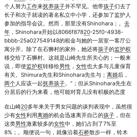
个人努力
工作
来
抚养
孩子
并不罕见。他带
孩子
们去了
长子和次子就读的著名私立中小学，还参加了监护人
参加的指导会议。然而，那里没有Shinohara；。
去
年
，Shinohara开始以8066f878
20
-25f0-4938-
bbbb-25a027549148的租金与她的一居室一客厅公
寓分开。除了在石狮村的家外，她还将
孩子
的
监护权
移交给了石狮村。这就是山崎先生所关心的；一般来
说，即使
监护权
转移给
男性
，
女性
也大多与儿童保育
有关。Shimura先生和Shinohara先生与；
离婚
后，
两个
人应该一起
抚养
孩子
。”；但从Shinohara先生在
分居后的行为来看，他可能对育儿没有积极的态度
在山崎
20
多年来关于男女问题的谈判表现中，虽然很
少有
女性
利用
离婚
的机会迅速离开自己的
孩子
，但在
这类
男性
激素较多的
女性
中，她们占到了7%至
8%；。顺便说一句，就像沿着
石桥
散步一样，铃木