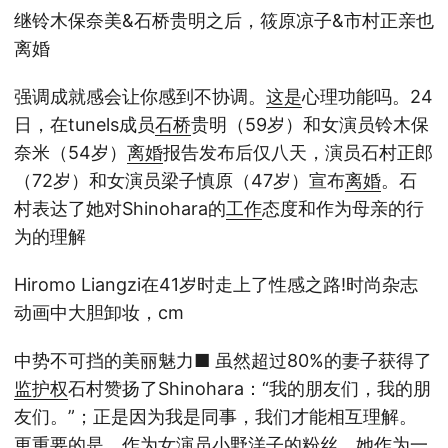
继铃木保奈美&石桥贵明之后，筱原凉子&市村正亲也
离婚
强调成就感会让你感到不协调。
这是
心理功能吗。24
日，在tunels成员
石桥
贵明（59岁）和女演员铃木保
奈米（54岁）
离婚
报告发布后仅八天，演员石村正郎
（72岁）和女演员梁子慎原（47岁）宣布
离婚
。石
村表达了她对Shinohara的
工作
态度和作为母亲的行
为的理解
Hiromo Liangzi在41岁时走上了性感之路!时尚杂志
动画中大胆卸妆，cm
中势不可挡的美丽魅力■ 虽然超过80%的妻子获得了
监护权
石村赞扬了Shinohara：“我的朋友们，我的朋
友们。”；正是因为我是同事，我们才能相互理解。
更重要的是，作为女演员小野洋子的粉丝，她作为一