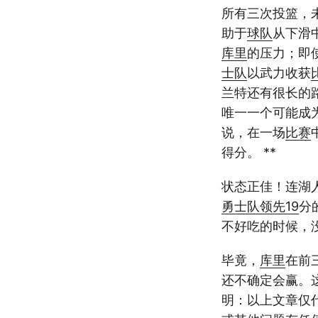
所有三次投篮，
助于
球队
从下滑中
库里
的压力；即
士队
以武力收获
兰特还有很长的
唯一一个可能成
说，在一场
比赛
得分。 **
状态正佳！连湖
勇士队
领先
19
分
不好吃的时候，没
毕竟，
库里
在前
还不确定会赢。
明：以上文章仅