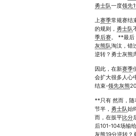
勇士队
一度
领先
1
上
赛季
常规赛结
的规则，
勇士队
季后赛
。 **最
灰熊队
淘汰，错
逆转？勇士灰熊
因此，在新
赛季
会扩大很多人心中
结束-
领先
灰熊
2
**只有 然而，随
节半，
勇士队
始
而，在扳平
比分
后101-104场输
灰熊19分逆转？