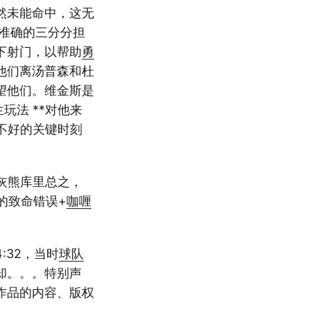
然未能命中，这无
准确的三分分担
下射门，以帮助
勇
但他们离汤普森和杜
望他们。维金斯是
玩法 **对他来
不好的关键时刻
灰熊库里总之，
林的致命错误+
咖喱
:32，当时
球队
却。。。特别声
作品的内容、版权