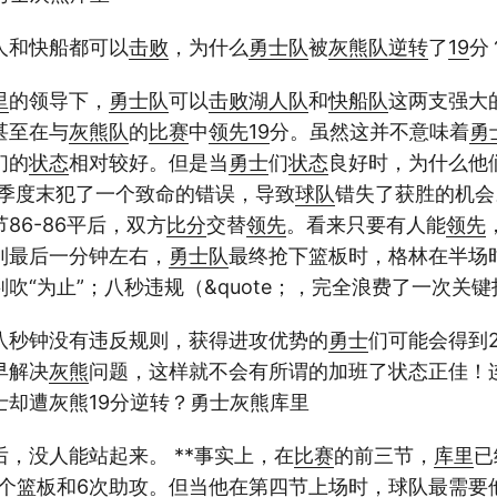
人和快船都可以
击败
，为什么
勇士队
被
灰熊队
逆转
了
19
分？
里
的领导下，
勇士队
可以
击败
湖人队
和
快船队
这两支强大
甚至在与
灰熊队
的
比赛
中
领先
19
分。虽然这并不意味着
勇
们的
状态
相对较好。但是当
勇士
们
状态
良好时，为什么他
本季度末犯了一个致命的错误，导致
球队
错失了获胜的机会。
86-86平后，双方
比分
交替
领先
。看来只要有人能
领先
到最后一分钟左右，
勇士队
最终抢下篮板时，格林在半场
吹“为止”；八秒违规（&quote；，完全浪费了一次关键
八秒钟没有违反规则，获得进攻优势的
勇士
们可能会得到
早解决
灰熊
问题，这样就不会有所谓的加班了状态正佳！
士却遭灰熊19分逆转？勇士灰熊库里
后，没人能站起来。 **事实上，在
比赛
的前三节，
库里
已
5个篮板和6次助攻。但当他在第四节上场时，
球队
最需要