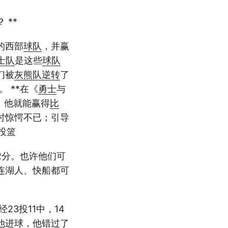
 **
的西部
球队
，并赢
士队
是这些
球队
们被
灰熊队
逆转
了
 **在《
勇士
与
，他就能赢得
比
时惊愕不已；引导
投篮
2分。也许他们可
连湖人、快船都可
经23投11中，14
他进球，他错过了