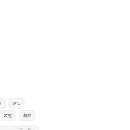
里
球队
灰熊
咖喱