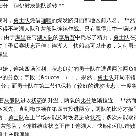
9
分，但仍被
灰熊队
逆转
**
束时，
勇士队
凭借
咖喱
的爆发跻身西部地区前八名。 **
不得不与
湖人队
和
灰熊队
连续作战。只有赢得其中一场
比
后，由于
库里
在与
湖人队
的
季后赛
中耗尽了精力，
勇士队
在
过了
季后赛
状态正佳！连湖人、快船都可以击败，为何勇士
库里
伊始，连续四场胜利、
状态
良好的
勇士队
在遭遇两胜两负
的分数；字段（&quote；）；。果然，
勇士队
开局不错
0分；而
勇士队
在第二节也保持了较好的进攻
状态
，一度
着
灰熊队
进攻
状态
的升温，两队的
比分
逐渐拉近。 **然
终
领先
。直到梅尔顿在第四节投进两分，两队的
比分
才扳
后，
勇士队
在上半场未能及时恢复进攻
状态
，多次未能取
给
灰熊队
，4
连胜
结束状态正佳！连湖人、快船都可以击败
勇士灰熊库里