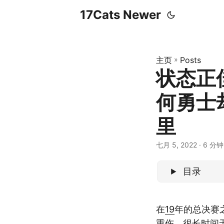
17Cats Newer
主页
»
Posts
状态正
何勇士
里
七月 5, 2022
· 6 分钟 
目录
在
19
年的总决赛
重伤，很长时间