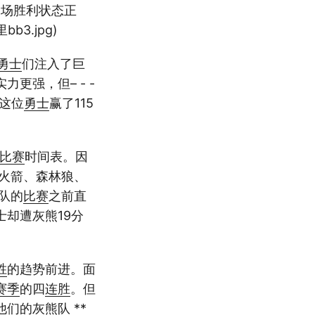
一场胜利状态正
3.jpg)
勇士
们注入了巨
力更强，但– - -
，这位
勇士
赢了115
比赛
时间表。因
火箭、森林狼、
队的
比赛
之前直
却遭灰熊19分
胜
的趋势前进。面
赛季
的四
连胜
。但
他们的
灰熊队
**