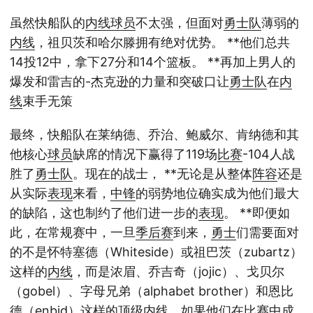
虽然快船队的
内线
球员
不太强，但面对
勇士队
薄弱的
内线
，祖贝茨和哈尔滕拥有绝对优势。 **他们总共
14投12中，拿下27分和14个篮板。 **再加上男人的
爆发和雷吉的-杰克逊的力量和突破口让
勇士队
在
内
线
束手无策
最终，快船队在莱纳德、乔治、鲍威尔、肯纳德和其
他核心
球员
缺席的情况下赢得了119场
比赛
-104人战
胜了
勇士队
。现在的战士， **无论是从整体
阵容
还是
从实际
表现
来看，
中锋
的弱势地位确实成为他们最大
的缺陷，这也制约了他们进一步的
表现
。 **即便如
此，在常规赛中，一旦
季后赛
到来，
勇士
们需要面对
的不是怀特塞德（Whiteside）或祖巴茨（zubartz）
这样的
内线
，而是浓眉、乔吉奇（jojic）、戈贝尔
（gobel）、字母兄弟（alphabet brother）和恩比
德（enbid）这样的顶级
内线
。如果他们在
比赛
中成