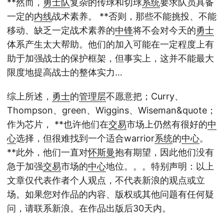
**然而，
勇士队
复杂的传球和切球
系统
要求队员具备
一定的
内线
战术素养。 **否则，那些不能挑投、不能
移动、缺乏一定战术素养的
中锋
将不会对今天的
勇士
体系产生太大帮助。他们的加入可能在一定程度上有
助于加强战士的保护框架，但事实上，这并不能最大
限度地提高战士的整体实力…
综上所述，
勇士
的
管理层
不愿意把；Curry、
Thompson、green、Wiggins、Wiseman&quote；
作为芯片， **也许他们在
交易
市场上仍然有很好的
中
心
选择，但很难找到一个适合warrior
系统
的
中心
。
**此外，他们一直对
怀斯曼
抱有期望，因此他们没有
急于加强
交易
市场的
中心
地位。。。特别声明：以上
文章仅代表作者个人观点，不代表新浪的观点或立
场。如果您对作品的内容、版权或其他问题有任何疑
问，请联系新浪。在作品出版后30天内。