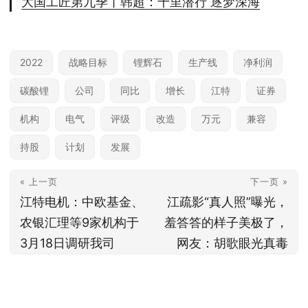
大国工匠第九季丨韩超：千里潜行 逐梦深海
2022
战略目标
锂辉石
生产线
净利润
碳酸锂
公司
同比
增长
江特
证券
机构
电气
评级
改造
万元
兼容
持股
计划
发展
« 上一页
下一页 »
江特电机：中欧基金、
江疏影“真人照”曝光，
农银汇理等9家机构于
羞答答的样子美极了，
3月18日调研我司
网友：胡歌眼光真毒