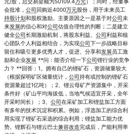
元/股，总交易金额为50109.4
万元
）；同时，经董事
会批准，
公司
回购近4000
万元
股份，用于未来员工
持股
计划
和股权激励。主要原因之一是基于对
公司
未
来
发展
的信心和对
公司
估值合理性的判断；二是建立
健全
公司
长期激励机制，将股东利益、
公司
利益和核
心团队个人利益相结合，为实现
公司
下一步战略目标
留住和吸引更多优秀人才，促进、分享和
发展
员工激
励和企业
发展
**问：能否介绍一下
公司
锂行业的竞争
力？ **回答：1。拥有自己的锂矿石，资源储量较大
（根据探明矿区储量统计，
公司
持有或控制的锂矿石
资源量超过1亿吨）；2、锂云母矿产资源集中，开采
条件好（矿山平均海拔低，当地气候适宜开采，全年
开采时间长）；3、
公司
在采矿加工和锂盐加工方面
有多年的技术沉淀和积累。例如，浮选加工的综合利
用实现了锂矿石采选的综合利用；锂盐加工能力优
势。锂辉石与锂云巴士
兼容
改造
完成后，产能利用率