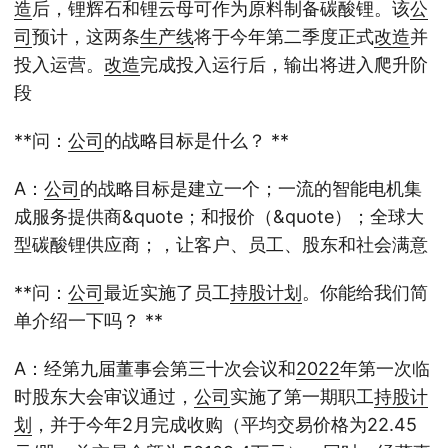
造
后，锂辉石和锂云母可作为原料制备碳酸锂。该
公
司
预计，这两条
生产线
将于今年第二季度正式
改造
并
投入运营。
改造
完成投入运行后，输出将进入爬升阶
段
**问：
公司
的战略目标是什么？ **
A：
公司
的战略目标是建立一个；一流的智能电机集
成服务提供商&quote；和报价（&quote）；全球大
型碳酸锂供应商；，让客户、员工、股东和社会满意
**问：
公司
最近实施了员工
持股
计划
。你能给我们简
单介绍一下吗？ **
A：经第九届董事会第三十次会议和
2022
年第一次临
时股东大会审议通过，
公司
实施了第一期职工
持股
计
划
，并于今年2月完成收购（平均交易价格为22.45