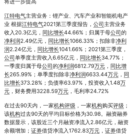
将进一步提高
江特
电气
主营业务：锂产业、汽车产业和智能机电产
业 根据
江特
电气
2021第三季度报告，
公司
主营业务
收入20.3亿元，
同比
增长
44.66%；归属于母
公司
的
净利润
2.49亿元，
同比
增长
1066.33%；扣除非
净利
润
2.24亿元，
同比
增长
1041.66%；2021第三季度，
公司
单季度主营收入6.65亿元，
同比
增长
34.77%；
一季度归属于母
公司
的
净利润
6812.79
万元
，
同比
增
长
265.99%；单季度扣除非
净利润
6633.44
万元
，
同
比
增长
373.28%；负债率63.97%，投资收入1.48
万
元
，财务费用3228.59
万元
，毛利率24.72%
在过去90天内，一家
机构
评级
，一家
机构
购买
评级
；
该
机构
过去90天的平均目标价格为30.98。融资融券
数据显示，该股近三个月融资净流入2.86亿元，融资
余额增加；
证券
借贷净流入1762.83
万元
，
证券
借贷