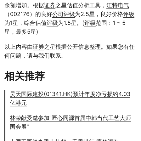
余额增加。根据
证券
之星估值分析工具，
江特
电气
（002176）的良好
公司
评级
为2.5星，良好价格
评级
为1星，综合估值
评级
为1.5星。(
评级
范围：1 ~ 5
星，最多5星)
以上内容由
证券
之星根据公开信息整理。如果您有任
何问题，请与我们联系。
相关推荐
昊天国际建投(01341.HK)预计年度净亏损约4.03
亿港元
林荣献受邀参加“匠心同源首届中韩当代工艺大师
国会展”