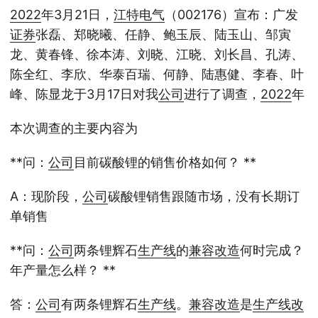
2022
年3月21日，
江特
电气
（002176）宣布：广发
证券
张磊、郑晓曦、任静、鲍玉辰、陆玉山、邹寅
龙、黄春锋、徐本涛、刘晓、江晓、刘长昌、孔涛、
陈全红、李欣、华泰百瑞、何静、陆惠健、李春、叶
峰、陈显龙于3月17日对我
公司
进行了调查，
2022
年
本次调查的主要内容为
**问：
公司
目前碳酸锂的销售价格如何？ **
A：现阶段，
公司
碳酸锂销售跟随市场，没有长期订
单销售
**问：
公司
两条锂辉石
生产线
的
兼容
改造
何时完成？
年产量怎么样？ **
答：
公司
有两条锂辉石
生产线
。
兼容
改造
是
生产线
改