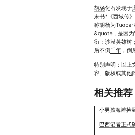
胡杨
化石发现于
末书*《西域传
称
胡杨
为Tuoc
&quote，是因
衍；
沙漠
英雄树
后不倒
千年
，倒
特别声明：以上
容、版权或其他
相关推荐
小男孩海滩捡
巴西记者正式