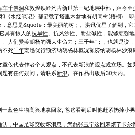
库车
千佛洞
和敦煌铁匠沟古新世第三纪地层中部，距今至少
》和《水经笔记》都记载了塔里木盆地有胡同树(梧桐)，即
ark，意思是&quote；最美丽的树；。洪讯优星了解到，
为它具有惊人的
抗旱性
、抗风沙性、耐盐碱性，能够顽强地
；。人们赞美
胡杨
的强大生命力；三
千年
”；，也就是说
后不死
千年
宏迅优行额济纳胡杨林概况额济纳胡杨林沙漠
文章仅
代表
作者个人观点，不
代表
新浪
的观点或立场。如
问题有任何疑问，请联系
新浪
。在作品出版后30天内。
到一蓝色生物高兴地拿回家, 爸爸看到后叫他赶紧扔掉小
确认，中国足球突收坏消息，武磊张玉宁这回麻烦了卡尔