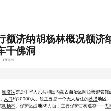
行额济纳胡杨林概况额济
车千佛洞
· 17Cats
，
额济纳
旗是中华人民共和国内蒙古自治区阿拉善盟管辖
里，
人口
约20000人。这主要是一个无人居住的
沙漠
地区。
旗
胡杨林
。保护区占地39万亩，主要保护古树遗存– - -
胡