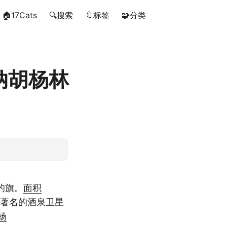
🏠17Cats
🔍搜索
🔖标签
🧩分类
纳胡杨林
的旗。
面积
著名的酒泉卫星
杨