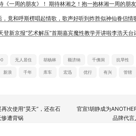
期待《一周的朋友》！ 期待林湘之！抱一抱林湘一周的朋
后，竟和呼斯楞唱起情歌，歌声好听到炸胜似神仙眷侣情
浩天登新京报“艺术解压”首期嘉宾魔性教学开讲啦李浩天台
00
无人居住
胡杨林
额济纳
千佛洞
抗旱性
新浪
千年
库车
宏迅
优行
有兴
管辖
再次使用“昊天”，还在石
官宣!胡静成为ANOTHE
天惨遭背锅
品牌代言