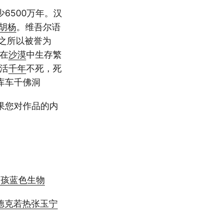
6500万年。汉
胡杨
。维吾尔语
它之所以被誉为
在
沙漠
中生存繁
，活
千年
不死，死
库车千佛洞
果您对作品的内
男孩蓝色生物
德克若热张玉宁