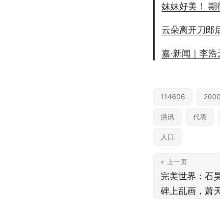
妹妹好美！ 
云朵离开刀郎
嘉·新闻｜李
114606
200
洪讯
代表
人口
« 上一页
完美世界：石昊
碑上乱画，萧