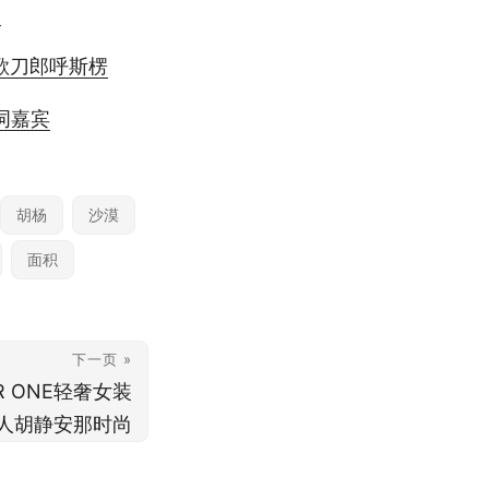
友
歌刀郎呼斯楞
词嘉宾
胡杨
沙漠
面积
下一页 »
R ONE轻奢女装
人胡静安那时尚