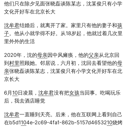
他们只在除夕见面张晓磊谈陈某志，沈某俊只有小学
文化开好车在北京长大
沈牟君
结婚后，就离开了家。家里只有他的妻子和
孩
子
。他从小就学得不好。从18岁起，他就过着几次里
里外外的生活
2020年，沈的
母亲
因中风瘫痪，他的
父亲
从北京回
到
村里
照顾她。邻居说，六月初，沈回去看望他的
母
亲
张晓磊谈陈某志，沈某俊只有小学文化开好车在北
京长大
6月
10
日凌晨，
沈牟君
没有把
女孩
当回事。吃喝玩乐
后，我去酒店睡觉
沈牟君
一直睡到天亮。后来，他在互联网上看到自己
在b5d1
10
4e-2c69-4fa1-862b-5157d46532
10
烧烤