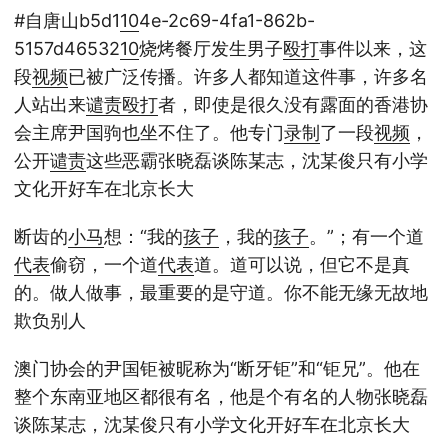
#自唐山b5d1
10
4e-2c69-4fa1-862b-
5157d46532
10
烧烤餐厅发生男子
殴打
事件以来，这
段
视频
已被广泛传播。许多人都知道这件事，许多名
人站出来
谴责
殴打
者，即使是很久没有露面的香港协
会主席尹国驹也坐不住了。他专门
录制
了一段
视频
，
公开
谴责
这些恶霸张晓磊谈陈某志，沈某俊只有小学
文化开好车在北京长大
断齿的
小马
想：“我的
孩子
，我的
孩子
。”；有一个道
代表
偷窃，一个道
代表
道。道可以说，但它不是真
的。做人做事，最重要的是守道。你不能无缘无故地
欺负别人
澳门协会的尹国钜被昵称为“断牙钜”和“钜兄”。他在
整个东南亚地区都很有名，他是个有名的人物张晓磊
谈陈某志，沈某俊只有小学文化开好车在北京长大