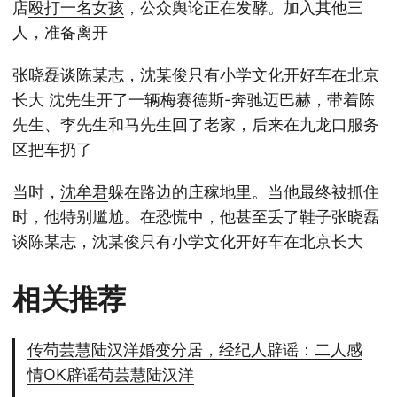
店
殴打
一名
女孩
，公众舆论正在发酵。加入其他三
人，准备离开
张晓磊谈陈某志，沈某俊只有小学文化开好车在北京
长大 沈先生开了一辆梅赛德斯-奔驰迈巴赫，带着陈
先生、李先生和马先生回了老家，后来在九龙口服务
区把车扔了
当时，
沈牟君
躲在路边的庄稼地里。当他最终被抓住
时，他特别尴尬。在恐慌中，他甚至丢了鞋子张晓磊
谈陈某志，沈某俊只有小学文化开好车在北京长大
相关推荐
传苟芸慧陆汉洋婚变分居，经纪人辟谣：二人感
情OK辟谣苟芸慧陆汉洋