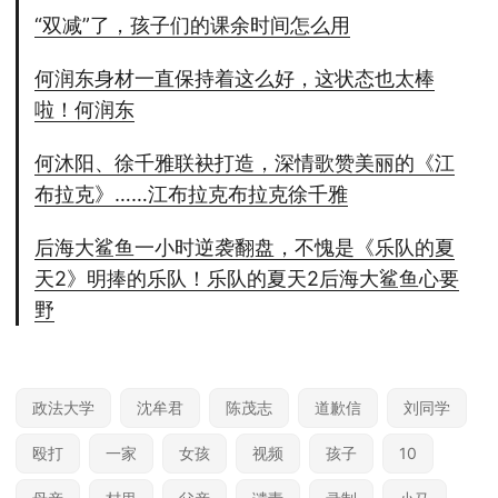
“双减”了，孩子们的课余时间怎么用
何润东身材一直保持着这么好，这状态也太棒
啦！何润东
何沐阳、徐千雅联袂打造，深情歌赞美丽的《江
布拉克》……江布拉克布拉克徐千雅
后海大鲨鱼一小时逆袭翻盘，不愧是《乐队的夏
天2》明捧的乐队！乐队的夏天2后海大鲨鱼心要
野
政法大学
沈牟君
陈茂志
道歉信
刘同学
殴打
一家
女孩
视频
孩子
10