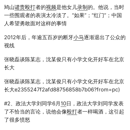
鸠山
谴责
殴打
者的
视频
是他女儿
录制
的。他说，当时
一些围观者的表演太冷淡了。“如果”；“红门”；中国
人希望勇敢面对这样的事情
2012年后，年逾五百岁的断牙
小马
逐渐退出了公众的
视线
张晓磊谈陈某志，沈某俊只有小学文化开好车在北京
长大
张晓磊谈陈某志，沈某俊只有小学文化开好车在北京
长大e2355247f2afd88756858b7b06?from=pc)
#2、政法大学刘同学6月
10
日，政法大学刘同学发表
了不恰当的言论，说他会像
殴打
者一样喝酒，这引起
了很多愤怒