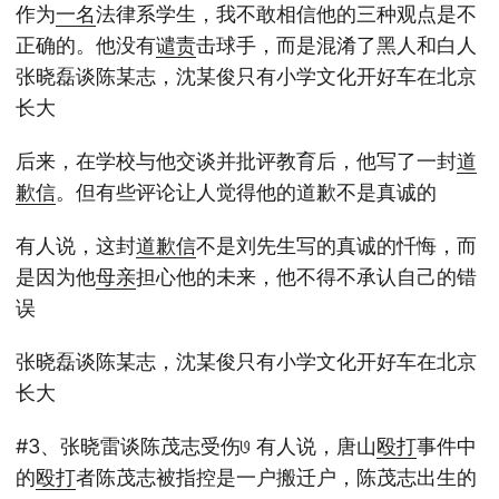
作为
一名
法律系学生，我不敢相信他的三种观点是不
正确的。他没有
谴责
击球手，而是混淆了黑人和白人
张晓磊谈陈某志，沈某俊只有小学文化开好车在北京
长大
后来，在学校与他交谈并批评教育后，他写了一封
道
歉信
。但有些评论让人觉得他的道歉不是真诚的
有人说，这封
道歉信
不是刘先生写的真诚的忏悔，而
是因为他
母亲
担心他的未来，他不得不承认自己的错
误
张晓磊谈陈某志，沈某俊只有小学文化开好车在北京
长大
#3、张晓雷谈陈茂志受伤𞓜 有人说，唐山
殴打
事件中
的
殴打
者陈茂志被指控是一户搬迁户，陈茂志出生的