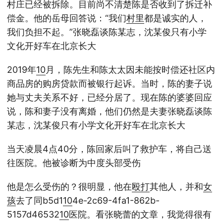
村庄已经被拆除。目前尚不清楚陈是否收到了拆迁补
偿金。他的岳母回答说：“我们
村里
都是诚实的人，
我们负担不起。”张晓磊谈陈某志，沈某俊只有小学
文化开好车在北京长大
2019年
10
月，陈先生和陈太太因未能按时偿还社区内
商品房的购房贷款而被银行起诉。当时，陈的妻子说
她与丈夫关系不好，已经分居了。现在陈的婆婆回应
说，陈和妻子没有离婚，他们仍然是夫妻张晓磊谈陈
某志，沈某俊只有小学文化开好车在北京长大
当天凌晨4点40分，陈回家后叫了救护车，将自己送
往医院。他被诊断为中度头部受伤
他是怎么受伤的？很明显，他在
殴打
其他人，并和
女
孩
去了同b5d1
10
4e-2c69-4fa1-862b-
5157d46532
10
医院。看张晓蕾的文章，我觉得很有