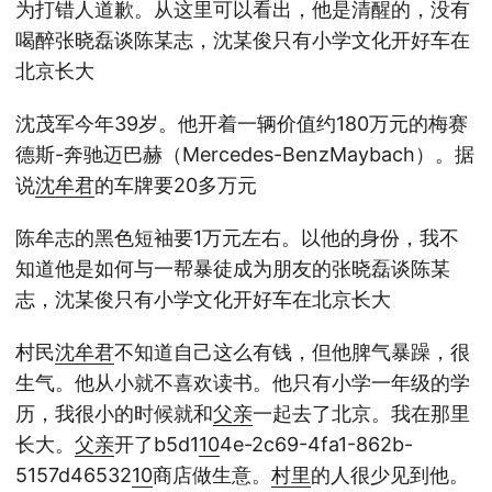
为打错人道歉。从这里可以看出，他是清醒的，没有
喝醉张晓磊谈陈某志，沈某俊只有小学文化开好车在
北京长大
沈茂军今年39岁。他开着一辆价值约180万元的梅赛
德斯-奔驰迈巴赫（Mercedes-BenzMaybach）。据
说
沈牟君
的车牌要20多万元
陈牟志的黑色短袖要1万元左右。以他的身份，我不
知道他是如何与一帮暴徒成为朋友的张晓磊谈陈某
志，沈某俊只有小学文化开好车在北京长大
村民
沈牟君
不知道自己这么有钱，但他脾气暴躁，很
生气。他从小就不喜欢读书。他只有小学一年级的学
历，我很小的时候就和
父亲
一起去了北京。我在那里
长大。
父亲
开了b5d1
10
4e-2c69-4fa1-862b-
5157d46532
10
商店做生意。
村里
的人很少见到他。