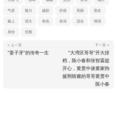
气质
魅力
越剧
价值
美丽
喜欢
戴上
强大
角色
表演
适合
增强
身份
优雅
« 上一页
下一页 »
“姜子牙”的传奇一生
“大湾区哥哥”开大排
档，陈小春和张智霖超
开心，黄贯中谈黄家驹
披荆斩棘的哥哥黄贯中
陈小春