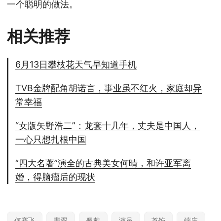
一个聪明的做法。
相关推荐
6月13日攀枝花天气早知道手机
TVB金牌配角胡诺言，事业虽不红火，家庭却异
常幸福
“女版矢野浩二”：龙套十几年，丈夫是中国人，
一心只想扎根中国
“四大名著”演全的古典美女何晴，和许亚军离
婚，得脑瘤后的现状
何赛飞
翡翠
佩戴
演员
首饰
端庄