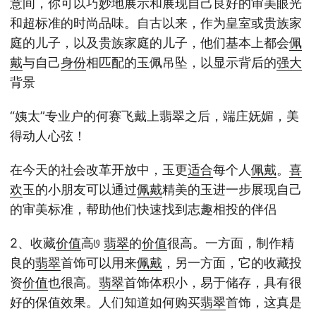
意间，你可以巧妙地展示和展现自己良好的审美眼光
和超标准的时尚品味。自古以来，作为皇室或贵族家
庭的儿子，以及贵族家庭的儿子，他们基本上都会
佩
戴
与自己
身份
相匹配的玉佩吊坠，以显示背后的
强大
背景
“姨太”专业户的何赛飞戴上翡翠之后，端庄妩媚，美
得动人心弦！
在今天的社会改革开放中，玉更
适合
每个人
佩戴
。
喜
欢
玉的小朋友可以通过
佩戴
精美的玉进一步展现自己
的审美标准，帮助他们快速找到志趣相投的伴侣
2、收藏
价值
高𞓜
翡翠
的
价值
很高。一方面，制作精
良的
翡翠
首饰可以用来
佩戴
，另一方面，它的收藏投
资
价值
也很高。
翡翠
首饰体积小，易于储存，具有很
好的保值效果。人们知道如何购买
翡翠
首饰，这真是