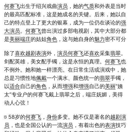
何赛飞
出生于绍兴戏曲
演员
，她的
气质
和外表是当时
的最高匹配标准，这是她成名的关键。后来，她以自
己的特点登上了更大的银幕，成为一位仍在谈论的
强
大
演员
。
何赛飞
曾出演过多部电视剧，其中大部分都
是
美丽
端庄
的姑姑
角色
，这与她自身的
魅力
密不可分
除了
喜欢
越剧
表演
外，
演员
何赛飞
还
喜欢
采集
翡翠
。
剑配英雄，美女配手镯，这是永恒的真理。
何赛飞
也
不例外。她和她一样漂亮。在日常生活或演戏中，她
总是习惯性地
佩戴
一个满水、颜色统一的
翡翠
手镯，
以
适合
自己的
角色
，从而
增强
和
增强
自己的
美丽
“姨
太”专业户的何赛飞戴上翡翠之后，端庄妩媚，美得
动人心弦！
𞓜 58岁的
何赛飞
，
身份
多变。她不仅是著名的
越剧
演
员
，也是全国公认的一流
演员
，有着出色的
表演
技巧