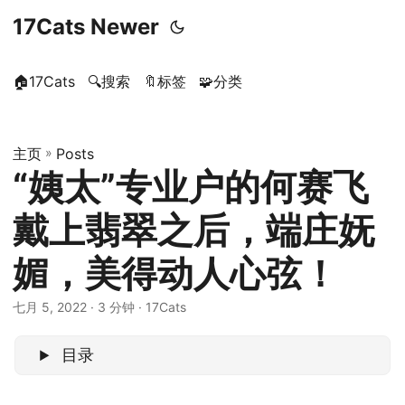
17Cats Newer
🏠17Cats
🔍搜索
🔖标签
🧩分类
主页
»
Posts
“姨太”专业户的何赛飞
戴上翡翠之后，端庄妩
媚，美得动人心弦！
七月 5, 2022
· 3 分钟 · 17Cats
目录