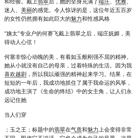
和经验。戴上
翡翠
后，她的全身充满了
端庄
、
优雅
、
迷人、
美丽
的感觉。令人惊讶的是，这位年近五百岁
的女性仍然拥有如此巨大的
魅力
和性感风格
“姨太”专业户的何赛飞戴上翡翠之后，端庄妩媚，美
得动人心弦！
何塞非惊心动魄的美，有着如玉般刚强不屈的精神。
她从小就没有自己的母亲，过着特殊的生活。因为我
喜欢
越剧
，所以我以顽强的精神起来学习。结果，在
短短的一年后，我成功地抓住了属于我命运的风筝，
成功地主演了《生命的终结》中的女主角，让人们永
远记住她
当人们穿
；玉之王；标题中的
翡翠
在
气质
和
魅力
上会变得非常