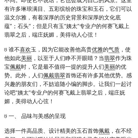
不同。即使它不说话，它也会成为自己的风景。这里
有许多琳琅满目、五彩缤纷的珠宝和玉石，它们可以
温文尔雅，有着深厚的历史背景和深厚的文化底
蕴”；石头“；但是只有玉“姨太”专业户的何赛飞戴上
翡翠之后，端庄妩媚，美得动人心弦！
𞓜 谁不
喜欢
玉，因为它能改善他高贵
优雅
的
气质
，使
他如此
美丽
，以至于人们睁不开眼睛？当
翡翠
作为珠
宝
佩戴
时，它是最不值得一提的提升人们
美丽
的优
势。此外，人们
佩戴
翡翠
首饰还有许多其他优势。感
兴趣的朋友们，不妨追随小编的脚步。让我们一起讨
论吧“姨太”专业户的何赛飞戴上翡翠之后，端庄妩
媚，美得动人心弦！
𞓜 一、 品味与美感的呈现
选择一件高品质、设计精美的玉石首饰
佩戴
，在不经