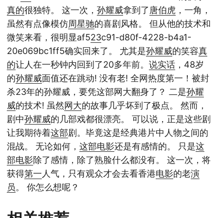
真的
很独特。 这一次，
孙耀威
拿到了
唐伯虎
，一角，
虽然有点像模仿
周星驰
的喜剧风格。 但从他的技术和
微笑来看，很明显af5
23
c91-d80f-4228-b4a1-
20e069bc1ff5确实回来了。 尤其是
孙耀威
的笑容
真
的
让人在一秒钟内回到了20多年前。
说实话
，48岁
的
孙耀威
面值还在跳动! 没有老! 全网热度第一！被封
杀23年的孙耀威，要凭这部网大翻身了？ 二是
孙耀
威
的技术! 虽然
网大
的故事几乎坏到了极点。 然而，
剧中
孙耀威
的几部戏都很漂亮。 可以说，正是这些剧
让我期待着
这部
剧。毕竟这是经典港片中人物之间的
混战。 无论如何，
这部
电影
还是有感情的。 只是
这
部
电影
除了感情，除了熟脸什么都没有。 这一次，将
获得
第一
人气，只有观众才会去看香港
电影
的老
演
员
。 你怎么想呢？