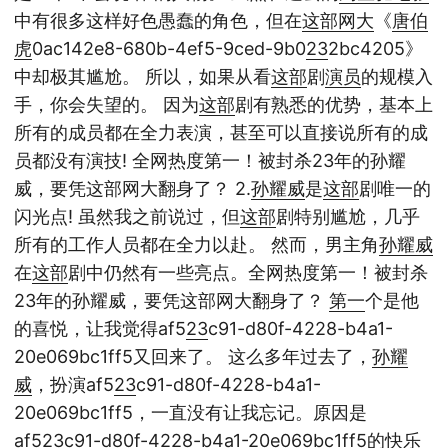
中有很多这样好色愚蠢的角色，但在
这部
网大
《
唐伯
虎
0ac142e8-680b-4ef5-9ced-9b0
23
2bc4205》
中却极其尴尬。 所以，如果从看
这部
剧
演员
的规模入
手，你会失望的。 因为
这部
剧有熟悉的优势，基本上
所有的成员都在全力表演，甚至可以直接说所有的成
员都没有演技! 全网热度第一！被封杀23年的孙耀
威，要凭这部网大翻身了？ 2.
孙耀威
是
这部
剧唯一的
闪光点! 虽然我之前说过，但
这部
剧特别尴尬，几乎
所有的工作人员都在全力以赴。 然而，男主角
孙耀威
在
这部
剧中仍然有一些亮点。全网热度第一！被封杀
23年的孙耀威，要凭这部网大翻身了？
第一
个是他
的喜悦，让我觉得af5
23
c91-d80f-4228-b4a1-
20e069bc1ff5又回来了。 这么多年过去了，
孙耀
威
，扮演af5
23
c91-d80f-4228-b4a1-
20e069bc1ff5，一直没有让我忘记。原因是
af5
23
c91-d80f-4228-b4a1-20e069bc1ff5的快乐