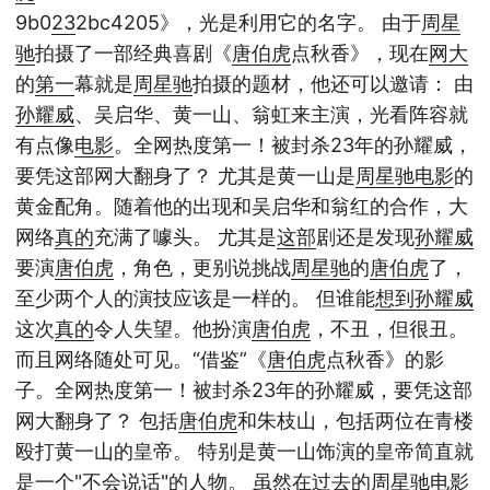
9b0
23
2bc4205》，光是利用它的名字。 由于
周星
驰
拍摄了一部经典喜剧《
唐伯虎
点秋香》，现在
网大
的
第一
幕就是
周星驰
拍摄的题材，他还可以邀请： 由
孙耀威
、吴启华、黄一山、翁虹来主演，光看阵容就
有点像
电影
。全网热度第一！被封杀23年的孙耀威，
要凭这部网大翻身了？ 尤其是黄一山是
周星驰
电影
的
黄金配角。随着他的出现和吴启华和翁红的合作，大
网络
真的
充满了噱头。 尤其是
这部
剧还是发现
孙耀威
要演
唐伯虎
，角色，更别说挑战
周星驰
的
唐伯虎
了，
至少两个人的演技应该是一样的。 但谁能
想到
孙耀威
这次
真的
令人失望。他扮演
唐伯虎
，不丑，但很丑。
而且网络随处可见。“借鉴”《
唐伯虎
点秋香》的影
子。全网热度第一！被封杀23年的孙耀威，要凭这部
网大翻身了？ 包括
唐伯虎
和朱枝山，包括两位在青楼
殴打黄一山的皇帝。 特别是黄一山饰演的皇帝简直就
是一个"不会说话"的人物。 虽然在过去的
周星驰
电影