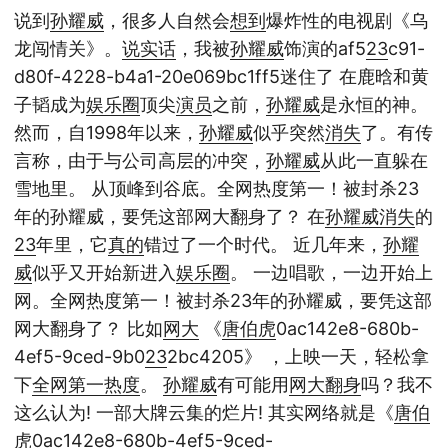
说到
孙耀威
，很多人自然会
想到
爆炸性的电视剧《乌
龙闯情关》。
说实话
，我被
孙耀威
饰演的af5
23
c91-
d80f-4228-b4a1-20e069bc1ff5迷住了 在鹿晗和黄
子韬成为
娱乐圈
顶尖
演员
之前，
孙耀威
是永恒的神。
然而，自1998年以来，
孙耀威
似乎突然
消失
了。有传
言称，由于与公司高层的冲突，
孙耀威
从此一直躲在
雪地里。 从顶峰到谷底。全网热度第一！被封杀23
年的孙耀威，要凭这部网大翻身了？ 在
孙耀威
消失
的
23
年里，它
真的
错过了一个时代。 近几年来，
孙耀
威
似乎又开始新进入
娱乐圈
。 一边唱歌，一边开始上
网。全网热度第一！被封杀23年的孙耀威，要凭这部
网大翻身了？ 比如
网大
《
唐伯虎
0ac142e8-680b-
4ef5-9ced-9b0
23
2bc4205》 ，上映一天，轻松拿
下
全网
第一
热度
。
孙耀威
有可能用
网大
翻身
吗？我不
这么认为! 一部大牌云集的烂片! 其实网络就是《
唐伯
虎
0ac142e8-680b-4ef5-9ced-