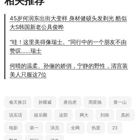
相关推荐
45岁何润东出街大变样 身材健硕头发剃光 酷似
大S韩国新老公具俊晔
“哇！这里美得像瑞士。”同行中的一个朋友不由
赞叹……瑞士
何晴的温柔、孙俪的娇俏，宁静的野性，清宫装
美人只服这7位
偷天换日
孙耀威
唐伯虎
周星驰
黄一山
说实话
娱乐圈
这部
网大
刘病
真的
电影
第一
演员
全网
热度
23