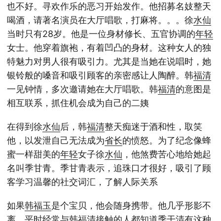
也不好。寻欢作乐的恶习开始发作。他招募名妓整天
喝酒，请著名演员在大厅唱歌，打麻将。。。徐
水仙
当时只有28岁。他是一位身材修长、五官协调的
年轻
女士。他穿着旗袍，有着凹凸的身材。这种女人的独
特魅力对男人很有吸引力。尤其是当她在说唱时，她
银铃般的嗓音和吸引顾客的亲密感让人陶醉。韩
福清
一见钟情，多次邀请她在大厅唱歌。韩
福清
的意图是
相互联系，抓住机会成为自己的二姨
在得到徐
水仙
后，韩
福清
整天痴迷于酒和性，取笑
他，以发泄自己无法成为
省长
的愤怒。为了纪念像蜂
蜜一样甜美的
年轻
女子徐
水仙
，他煞费苦心地给她起
名叫季甘青。季甘青表示，追珠口才很好，吸引了顾
客学习温馨的社交词汇，了解人际关系
如果
韩福玉
是个宝贝，他会随身携带。他几乎形影不
离。平时经常与韩
福清
接触的人都知道季干清有这种