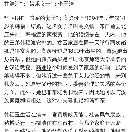
甘清河”；“娱乐女士”；
李玉清
**“
引用
”；管家的
妻子
“；
高义
珍 **1904年，年仅14
岁的
韩福玉
结婚。这名女子名叫
高义
镇，来自通县北
庄头村。韩福渡的家很穷。他的婚姻是在一天内与他
的三弟韩福渡安排的。贫困家庭在同一天举行两次婚
姻是很常见的。
高逸珍
也是1890年出生的。虽然她出
身贫寒，但她的叔叔高买是当时北京师范大学著名的
古汉语教授。
高逸珍
小时候受到了家庭的影响。虽然
她读得不多，但她听过一些关于女儿佛经的书。来到
韩家后，她遵守父母的指示，妥善处理好关系的各个
方面。此外，她也非常聪明和勤奋，因此她可以与汉
族家庭和睦相处，这对小夫妻也很和蔼可亲
韩福玉
生活
在清末。官员腐败无能，社会风气腐败，
赌博
盛行。韩
福清
住在东台村。有几个家庭开设赌
场。他结婚后，他的父母放松了对他的控制。他经常