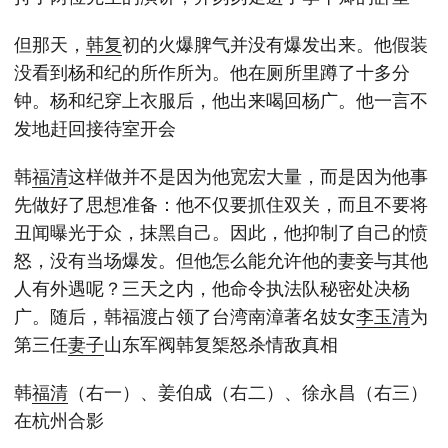
但那天，
韩复
初的火爆脾气并没有爆发出来。他假装
没看到杨和纪的所作所为。他在厕所里蹲了十多分
钟。杨和纪穿上衣服后，他出来喝回杨广。他一言不
发地赶回接待室开会
韩
福清
这样做并不是因为他宽宏大量，而是因为他事
先做好了思想准备：他不仅要抓住双关，而且不要将
丑闻曝光于众，抹黑自己。因此，他抑制了自己的愤
怒，没有当场爆发。但他怎么能允许他的妻妾与其他
人有外遇呢？三天之内，他命令执法队秘密处决杨
广。随后，韩福渡占领了台湾南漳著名妓女
李玉清
为
第三任
妻子
山东军阀韩复榘怒杀情敌真相
韩
福清
（右一）、姜伯成（右二）、徐永昌（右三）
在杭州合影