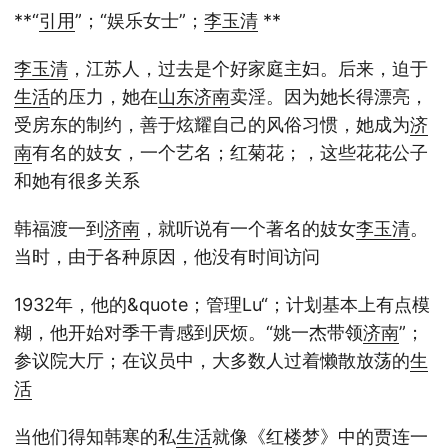
**“
引用
”；“娱乐女士”；
李玉清
**
李玉清
，江苏人，过去是个好家庭主妇。后来，迫于
生活
的压力，她在
山东
济南
卖淫。因为她长得漂亮，
受房东的制约，善于炫耀自己的风俗习惯，她成为
济
南
有名的妓女，一个艺名；红菊花；，这些花花公子
和她有很多关系
韩福渡一到
济南
，就听说有一个著名的妓女
李玉清
。
当时，由于各种原因，他没有时间访问
1932年，他的&quote；管理Lu“；计划基本上有点模
糊，他开始对季干青感到厌烦。“姚一杰带领
济南
”；
参议院大厅；在议员中，大多数人过着懒散放荡的
生
活
当他们得知韩寒的私
生活
就像《红楼梦》中的贾连一