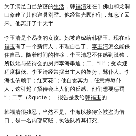
为了满足自己放荡的
生活
，韩
福清
还在千佛山和龙洞
山修建了其他避暑别墅。他经常光顾他们，却忘了回
来。他离开了十天半
李玉清
是个易变的女孩。她被迫嫁给
韩福玉
。现在
韩
福玉
有了一个新情人，不理自己了。
李玉清
怎么能保
住自己。随着时间的推移，
李玉清
忍不住感到孤独，
所以她与招待会的厨师李海串通；二、“Li”；受欢迎
程度极低。
李玉清
经常摆出主人的架势，骂仆人。李
海也依赖于；红菊花“；他自食其力，任意侮辱仆
人，这引起了招待会上人们的反感。他们想要惩罚
“；二字（&quote；，报告是发给
韩福玉
的
韩
福清
很残忍，当然不是。李海以接待室被盗为借
口，是一名内部窃贼，执法队将其打死。