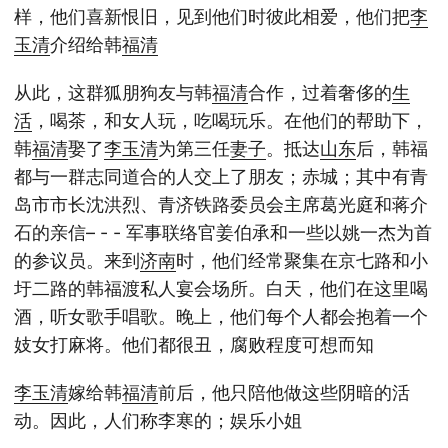
样，他们喜新恨旧，见到他们时彼此相爱，他们把
李
玉清
介绍给韩
福清
从此，这群狐朋狗友与韩
福清
合作，过着奢侈的
生
活
，喝茶，和女人玩，吃喝玩乐。在他们的帮助下，
韩
福清
娶了
李玉清
为第三任
妻子
。抵达
山东
后，韩福
都与一群志同道合的人交上了朋友；赤城；其中有青
岛市市长沈洪烈、青济铁路委员会主席葛光庭和蒋介
石的亲信– - - 军事联络官姜伯承和一些以姚一杰为首
的参议员。来到
济南
时，他们经常聚集在京七路和小
圩二路的韩福渡私人宴会场所。白天，他们在这里喝
酒，听女歌手唱歌。晚上，他们每个人都会抱着一个
妓女打麻将。他们都很丑，腐败程度可想而知
李玉清
嫁给韩
福清
前后，他只陪他做这些阴暗的活
动。因此，人们称李寒的；娱乐小姐