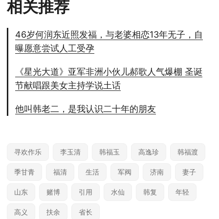
相关推荐
46岁何润东近照发福，与老婆相恋13年无子，自
曝愿意尝试人工受孕
《星光大道》亚军非洲小伙儿郝歌人气爆棚 圣诞
节献唱跟美女主持学说土话
他叫韩老二，是我认识二十年的朋友
寻欢作乐
李玉清
韩福玉
高逸珍
韩福渡
季甘青
福清
生活
军阀
济南
妻子
山东
赌博
引用
水仙
韩复
年轻
高义
扶余
省长