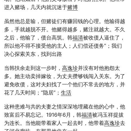
进入赌场，几天内就沉迷于
赌博
虽然他总是输，但赌徒们有赚回钱的心理。他输得越
多，手就越脱不开。他赌得越多，赌注就越大。不久
之后，他输了，债台高筑。韩
福清
被收债人逼住了，
所以他不得不接受他的主人；人们偿还债务”；我们
决心探索关东，找到出路
当韩扶余走到这一步时，
高逸珍
并没有对他抱怨太
多。她主动卖掉嫁妆，为丈夫攒够钱闯入关东。为了
避免收债，这对夫妇找了一个他们不常去的地方，并
花了几天时间；“隐居”；
生活
这种患难与共的夫妻之情深深地埋藏在他的心中，他
致富后不易忘记。1916年6月，韩
福清
被冯玉祥提拔
为连长。当他能带着家人一起去时，他带着
高逸珍
去