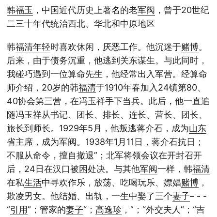
韩福玉
，中国近代历史上著名的老
军阀
，曾于20世纪
二三十年代统治西北、华北和中原地区
韩
福清
年轻
时喜欢休闲，厌恶工作。他沉迷于
赌博
。
后来，由于债务沉重，他逃到关东谋生。与此同时，
我碰巧遇到一位算命先生，他经常出入军营。经算命
师介绍，20岁的韩
福清
于1910年春加入24镇第80、
40协会第三营，在冯玉祥手下当兵。此后，他一直追
随冯玉祥从书记、团长、排长、连长、营长、团长、
旅长到师长。1929年5月，他叛逃蒋介石，成为
山东
省主席，成为
军阀
。1938年1月11日，蒋介石抗日；
不服从命令，擅自撤退”；北军将领会议在开封召开
后，24日在汉口被困处决。与其他
军阀
一样，韩
福清
在私
生活
中寻欢作乐，放荡、吃喝玩乐、嫖娼
赌博
，
欺凌男女。他结婚、出轨，一生中娶了三个
妻子
– - -
“
引用
”；管家的
妻子
“；
高逸珍
，”；“外交夫人”；“吉