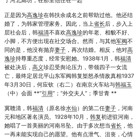
了河北廊坊，在那里他住在一起
正是因为
高逸珍
在韩扶余成名之前帮助过他。他还结
婚了，为韩家管理家务。因此，当上
省长
后，步入上
层社会后，韩
福清
不喜欢
高逸珍
的年老、相貌不好、
小脚，不方便出现在社交场合。然而，与其他
军阀
不
同的是，他没有抛弃
妻子
，再次结婚。相反，他对
高
逸珍
持尊重态度，经常安慰她。1938年1月，韩
福清
被处决后，
高义
珍忍受舆论压力，带领四子一女流
亡，最终定居北平山东军阀韩复榘怒杀情敌真相1937
年3月30日，何应钦（右二）在南京火车站与
韩福玉
（中）会面 **“
引用
”；“外交夫人”；季甘青 **
冀赣清，韩
福清
（原名徐
水仙
）的第二任
妻子
，河南
元和地区著名演员。1928年10月，
韩复
初进驻河南，
她唱了一首美丽的河南吊坠。由于多次想当
省长
，他
一再未能实现自己的愿望。他有点泄气、沮丧，心情