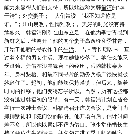
能力来赢得人们的支持，所以她被称为韩
福清
的“季
干清”；外交
妻子
；。人们常说：“我不知道你是
谁。”；江山易改，性情难改；。美好的时光没有持
续多久。韩
福清
刚刚在
山东
立足。在他为季甘青感到
新鲜之后，他离开了他的两个
妻子
高逸珍
和季甘青，
开始了他新的寻欢作乐的
生活
。 吉甘青长期以来一直
过着幸福的男女
生活
。现在她被冷落了。她怎么能忍
受孤独。凭借在浪漫舞台上的经历，跟随韩扶余多
年、身材魁梧、相貌不同寻常的勤务兵杨广很快就被
她迷住了。起初，他们能够保持谨慎，但后来，随着
时间的推移，他们变得忘乎所以。当然，所有这些都
没有逃过韩福初的眼睛。有一天，韩
福清
计划在省会
举行一次绅士会议。韩
福清
召开这次会议，是专门为
抓捕叛徒和罪犯而设的陷阱。他开场白后，估计时间
差不多，所以他以胃部不适为借口。张少堂秘书长主
持了两位先生的演讲，并匆匆走进了季干卿的卧室