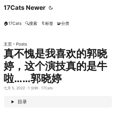
17Cats Newer
🏠17Cats
🔍搜索
🔖标签
🧩分类
主页
»
Posts
真不愧是我喜欢的郭晓
婷，这个演技真的是牛
啦……郭晓婷
七月 5, 2022
· 1 分钟 · 17Cats
目录