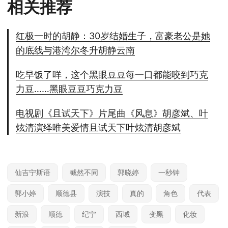
相关推荐
红极一时的胡静：30岁结婚生子，富豪老公是她
的底线与港湾尔冬升胡静云南
吃早饭了咩，这个黑眼豆豆每一口都能咬到巧克
力豆……黑眼豆豆巧克力豆
电视剧《且试天下》片尾曲《风息》胡彦斌、叶
炫清演绎唯美爱情且试天下叶炫清胡彦斌
仙吉宁斯语
截然不同
郭晓婷
一秒钟
郭小婷
顺德县
演技
真的
角色
代表
新浪
顺德
纪宁
西域
变黑
化妆