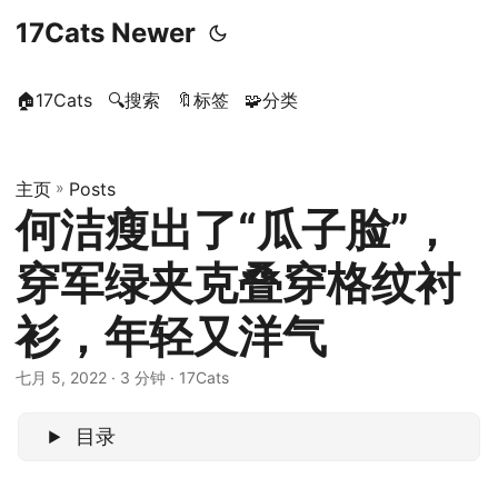
17Cats Newer
🏠17Cats
🔍搜索
🔖标签
🧩分类
主页
»
Posts
何洁瘦出了“瓜子脸”，
穿军绿夹克叠穿格纹衬
衫，年轻又洋气
七月 5, 2022
· 3 分钟 · 17Cats
目录