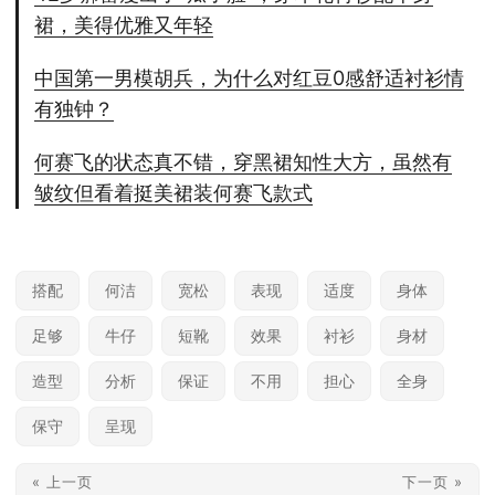
裙，美得优雅又年轻
中国第一男模胡兵，为什么对红豆0感舒适衬衫情
有独钟？
何赛飞的状态真不错，穿黑裙知性大方，虽然有
皱纹但看着挺美裙装何赛飞款式
搭配
何洁
宽松
表现
适度
身体
足够
牛仔
短靴
效果
衬衫
身材
造型
分析
保证
不用
担心
全身
保守
呈现
« 上一页
下一页 »