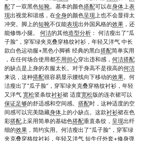
配
了一双黑色
短靴
。基本的颜色
搭配
可以在
身体
上
表
现
出视觉和谐感，在
全身
的颜色
呈现
上也不会显得太
冲突。脚上的
短靴
不仅能
表现
出外国风格的
效果
，还
能修饰小腿。
何洁
的其他
造型
分析
： 何洁瘦出了“瓜
子脸”，穿军绿夹克叠穿格纹衬衫，年轻又洋气 中长
款白色运动服+黑色小脚裤 经典的黑白
搭配
简单实用
，在任何场合使用都
不用
担心
穿出违和感，
何洁
搭配
的缺点是上身的衣服太长。对于身高不是很高的
何洁
来说，这种
搭配
很容易显示腰线向下移动的
效果
。何
洁瘦出了“瓜子脸”，穿军绿夹克叠穿格纹衬衫，年轻
又洋气
宽松
竖条纹
衬衫
裙 适度
宽松
版的连衣裙可以
保证
足够
的舒适感和空间感。
搭配
时，这种适度的空
间感可以完美隐藏
身体
上的小缺点。这款
衬衫
裙在色
彩
搭配
上采用简单的基础色
搭配
垂直条纹，
呈现
出纤
细的
效果
，简约实用。何洁瘦出了“瓜子脸”，穿军绿
夹克叠穿格纹衬衫，年轻又洋气 短
牛仔
外套+修身弹