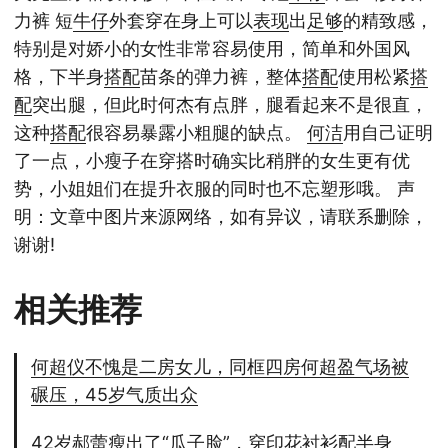
力裤 短
牛仔
外套穿在身上可以
表现
出
足够
的精致感，
特别是对娇小的女性非常容易使用，简单和外国风
格，下半身
搭配
苗条的弹力裤，整体
搭配
使用松紧
搭
配
突出腿，但此时何杰有点胖，腿看起来不是很直，
这种
搭配
很容易暴露小粗腿的缺点。
何洁
用自己证明
了一点，小瘦子在穿搭时确实比稍胖的女生更有优
势，小姐姐们在提升衣服的同时也不忘塑形哦。 声
明：文章中图片来源网络，如有异议，请联系删除，
谢谢!
相关推荐
何超仪不愧是二房女儿，同框四房何超盈气场被
碾压，45岁气质出众
42岁郝蕾瘦出了“瓜子脸”，穿印花衬衫配半身