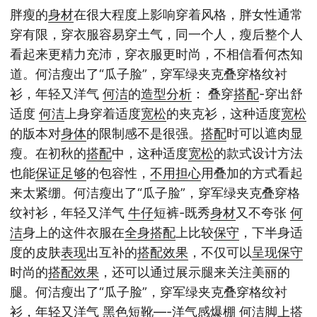
胖瘦的
身材
在很大程度上影响穿着风格，胖女性通常
穿有限，穿衣服容易穿土气，同一个人，瘦后整个人
看起来更精力充沛，穿衣服更时尚，不相信看何杰知
道。何洁瘦出了“瓜子脸”，穿军绿夹克叠穿格纹衬
衫，年轻又洋气
何洁
的
造型
分析
： 叠穿
搭配
-穿出舒
适度
何洁
上身穿着适度
宽松
的夹克衫，这种适度
宽松
的版本对
身体
的限制感不是很强。
搭配
时可以遮肉显
瘦。在初秋的
搭配
中，这种适度
宽松
的款式设计方法
也能
保证
足够
的包容性，
不用
担心
用叠加的方式看起
来太紧绷。何洁瘦出了“瓜子脸”，穿军绿夹克叠穿格
纹衬衫，年轻又洋气
牛仔
短裤-既秀
身材
又不夸张
何
洁
身上的这件衣服在
全身
搭配
上比较
保守
，下半身适
度的皮肤
表现
出互补的
搭配
效果
，不仅可以
呈现
保守
时尚的
搭配
效果
，还可以通过展示腿来关注美丽的
腿。何洁瘦出了“瓜子脸”，穿军绿夹克叠穿格纹衬
衫，年轻又洋气 黑色
短靴
—-洋气感爆棚
何洁
脚上
搭